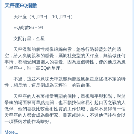
天秤座EQ指數
天秤座（9月23日－10月23日）
EQ商數86－94
支配行星：金星
天秤溫和的個性就像綿綿白雲，悠悠行過碧藍如洗的晴
空，給人爽朗親和的感覺，屬於社交型的天秤座，無論做任何
事情，都能受到週圍人的喜愛。因為這個特性，使的他成為風
向星座中，唯一高EQ的星座。
不過，這並不意味天秤就能夠擺脫風象星座搖擺不定的特
性，相反地，這反倒成為天秤唯一的致命傷。
天秤座的人有著相當明顯的個性，重視和平與和諧，對於
爭執的場面寧可早點走開，也不願找個容易引起口舌之戰的人
做伴。他們喜歡比較藝術性質的工作領域，雖然不見得每一個
天秤座的人都會成為藝術家、畫家或詩人，不過他們往往會以
一項藝術才能作為嗜好。
More...