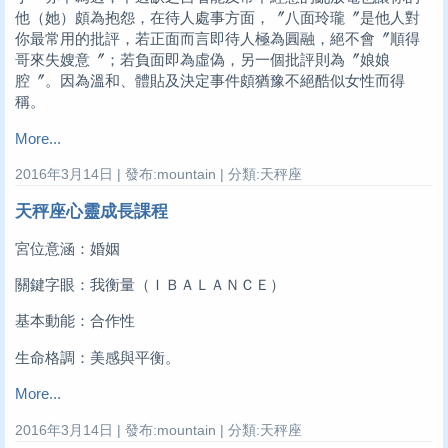
他（她）頗為抱怨，在待人處事方面，〞八面玲瓏〞是他人對
你最常用的批評，若正面而言即待人極為圓融，絕不會〞順得
哥來失嫂意〞；若負面即為虛偽，另一個批評則為〞娘娘
腔〞。因為溫和、體貼及決定事件頗猶豫不絕酷似女性而得
稱。
More...
2016年3月14日 | 發布:mountain | 分類:天秤座
天秤座心靈成長課程
宮位意涵：婚姻
關鍵字眼：我衡量（ＩＢＡＬＡＮＣＥ）
基本動能：合作性
生命格調：美感與平衡。
More...
2016年3月14日 | 發布:mountain | 分類:天秤座