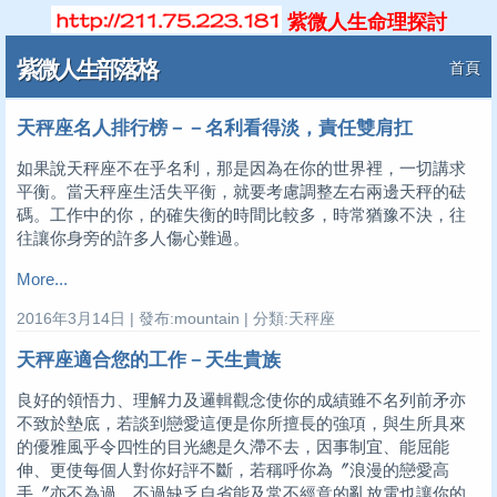
紫微人生命理探討
紫微人生部落格
首頁
天秤座名人排行榜－－名利看得淡，責任雙肩扛
如果說天秤座不在乎名利，那是因為在你的世界裡，一切講求
平衡。當天秤座生活失平衡，就要考慮調整左右兩邊天秤的砝
碼。工作中的你，的確失衡的時間比較多，時常猶豫不決，往
往讓你身旁的許多人傷心難過。
More...
2016年3月14日 | 發布:mountain | 分類:天秤座
天秤座適合您的工作－天生貴族
良好的領悟力、理解力及邏輯觀念使你的成績雖不名列前矛亦
不致於墊底，若談到戀愛這便是你所擅長的強項，與生所具來
的優雅風乎令四性的目光總是久滯不去，因事制宜、能屈能
伸、更使每個人對你好評不斷，若稱呼你為〞浪漫的戀愛高
手〞亦不為過，不過缺乏自省能及常不經意的亂放電也讓你的