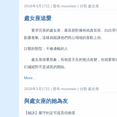
2016年3月17日 | 發布:mountain | 分類:處女座
處女座追愛
要求完美的處女座，最容易對擁有純真笑容、白白淨淨
點書卷氣，這樣就能讓他們死心塌地的喜歡上你。
討厭的類型：不修邊幅的人
處女座很重形象，長相是天生的無法改變，你就要靠後
幻滅絕對不是成長的開始。
More...
2016年3月17日 | 發布:mountain | 分類:處女座
與處女座的她為友
【秘訣】嚴守約定可提高信賴度