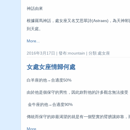
神話由來
根據羅馬神話，處女座又名艾思翠詩(Astraes)，為
到天庭。
More...
2016年3月17日 | 發布:mountain | 分類:處女座
女處女座情歸何處
白羊座的他→合適度50%
由於他是個保守的男性，因此妳對他的許多觀念無法接受
金牛座的他→合適度90%
傳統而保守的妳最渴望的就是有一個堅實的臂膀讓妳靠，
More...