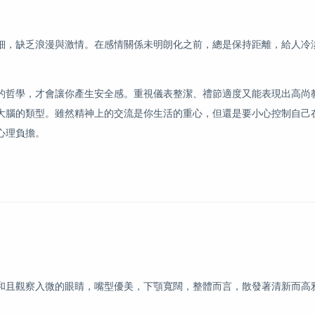
細，缺乏浪漫與激情。在感情關係未明朗化之前，總是保持距離，給人冷
的哲學，才會讓你產生安全感。重視儀表整潔、禮節適度又能表現出高尚
大腦的類型。雖然精神上的交流是你生活的重心，但還是要小心控制自己
心理負擔。
和且觀察入微的眼睛，嘴型優美，下顎寬闊，整體而言，散發著清新而高