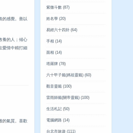
紫微斗數
(87)
淡的感覺。善以
姓名學
(20)
易經六十四卦
(64)
教養的人；傾心
手相
(14)
在愛情中精打細
面相
(14)
塔羅牌
(78)
六十甲子籤(媽祖靈籤)
(60)
觀音靈籤
(100)
雷雨師籤(關帝靈籤)
(100)
生活札記
(50)
電腦網路
(14)
雅的氣質。喜歡
台北市旅遊
(111)