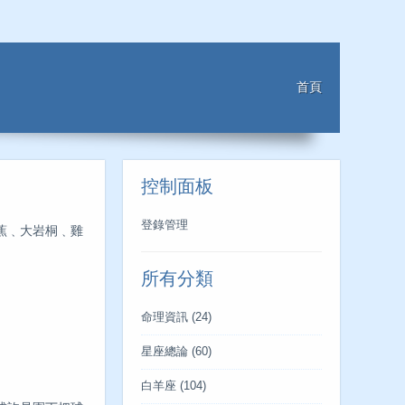
首頁
控制面板
登錄管理
蕉﹑大岩桐﹑雞
所有分類
命理資訊
(24)
星座總論
(60)
白羊座
(104)