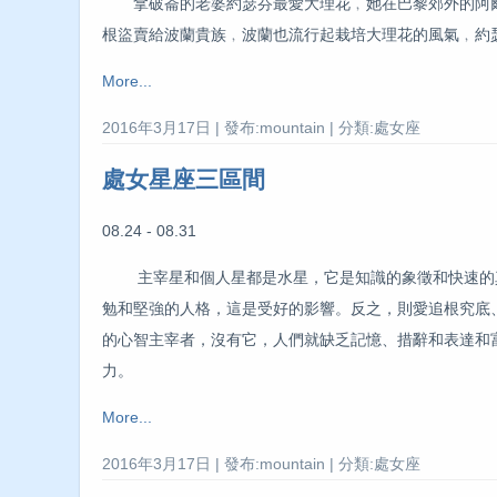
拿破崙的老婆約瑟芬最愛大理花﹐她在巴黎郊外的阿爾
根盜賣給波蘭貴族﹐波蘭也流行起栽培大理花的風氣﹐約
More...
2016年3月17日 | 發布:mountain | 分類:處女座
處女星座三區間
08.24 - 08.31
主宰星和個人星都是水星，它是知識的象徵和快速的真
勉和堅強的人格，這是受好的影響。反之，則愛追根究底
的心智主宰者，沒有它，人們就缺乏記憶、措辭和表達和
力。
More...
2016年3月17日 | 發布:mountain | 分類:處女座