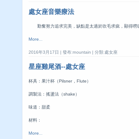
處女座音樂療法
勤奮努力追求完美，缺點是太過於吹毛求疵，顯得嘮
More...
2016年3月17日 | 發布:mountain | 分類:處女座
星座雞尾酒--處女座
杯具：果汁杯（Pilsner，Flute）
調製法：搖盪法（shake）
味道：甜柔
材料：
More...