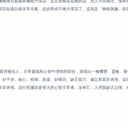
梅遜宮庭園裡遍植大理花﹐並且聲稱這是她的花﹐別人不得栽培。後來
瑟芬知道以後非常生氣﹐從此再也不種大理花了。這就是「轉移興趣」的
理報信人，主宰靈魂和心智中理智的部份，表現出一種機警、靈敏、善
、好干涉、粗心、狡猾、急進、好模仿、缺乏能力、健忘和富於表情。這
富於表情。這行星據說是偉大的心智主宰者，沒有它，人們就缺乏記憶、