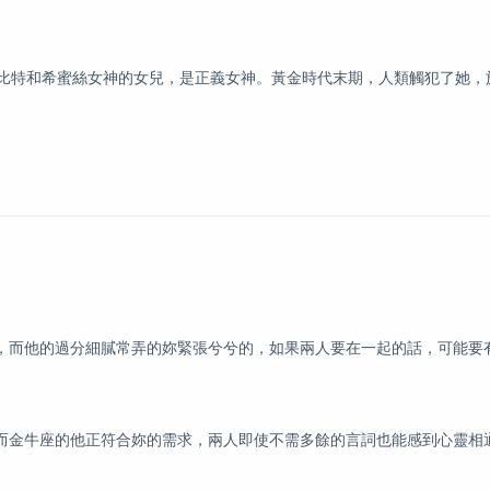
天神邾比特和希蜜絲女神的女兒，是正義女神。黃金時代末期，人類觸犯了她
，而他的過分細膩常弄的妳緊張兮兮的，如果兩人要在一起的話，可能要
而金牛座的他正符合妳的需求，兩人即使不需多餘的言詞也能感到心靈相