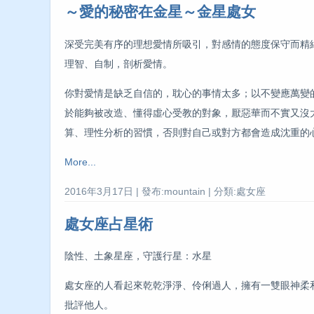
～愛的秘密在金星～金星處女
深受完美有序的理想愛情所吸引，對感情的態度保守而精
理智、自制，剖析愛情。
你對愛情是缺乏自信的，耽心的事情太多；以不變應萬變
於能夠被改造、懂得虛心受教的對象，厭惡華而不實又沒
算、理性分析的習慣，否則對自己或對方都會造成沈重的
More...
2016年3月17日 | 發布:mountain | 分類:處女座
處女座占星術
陰性、土象星座，守護行星：水星
處女座的人看起來乾乾淨淨、伶俐過人，擁有一雙眼神柔
批評他人。