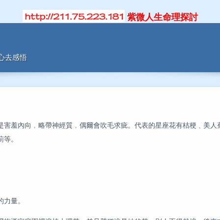
紫微人生命理探討
用心去感悟
害羞內向﹐略帶神經質﹐偶爾會吹毛求疵。代表的星座花有桔梗﹑美人
薊等。
的力量。