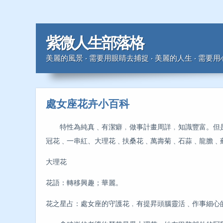
紫微人生部落格
美麗的風景 ‧ 需要用眼睛去捕捉 ‧ 美麗的人生 ‧ 需要
處女座花卉小百科
特性為純真﹑有潔癖﹐做事計畫周詳﹐知識豐富。但是
冠花﹑一串紅、大理花﹑扶桑花﹑萬壽菊﹑石蒜﹑龍膽﹑
大理花
花語：轉移興趣；華麗。
花之星占：處女座的守護花﹐有提昇頭腦靈活﹑作事細心