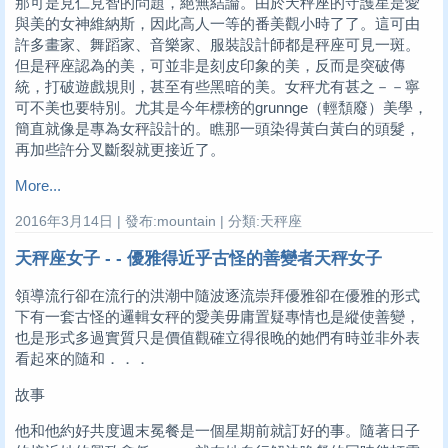
那可是見仁見智的問題，絕無結論。由於天秤座的守護星是愛
與美的女神維納斯，因此高人一等的番美觀小時了了。這可由
許多畫家、舞蹈家、音樂家、服裝設計師都是秤座可見一斑。
但是秤座認為的美，可並非是刻皮印象的美，反而是突破傳
統，打破遊戲規則，甚至有些黑暗的美。女秤尤有甚之－－寧
可不美也要特別。尤其是今年標榜的grunnge（輕頹廢）美學，
簡直就像是專為女秤設計的。瞧那一頭染得黃白黃白的頭髮，
再加些許分叉斷裂就更接近了。
More...
2016年3月14日 | 發布:mountain | 分類:天秤座
天秤座女子 - - 優雅得近乎古怪的善變者天秤女子
領導流行卻在流行的洪潮中隨波逐流崇拜優雅卻在優雅的形式
下有一套古怪的邏輯女秤的愛美毋庸置疑專情也是縱使善變，
也是形式多過實質只是價值觀確立得很晚的她們有時並非外表
看起來的隨和．．．
故事
他和他約好共度週末冕餐是一個星期前就訂好的事。隨著日子