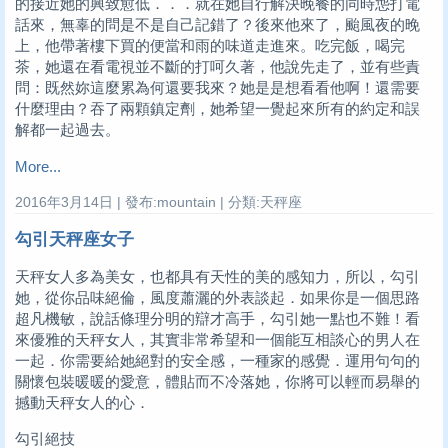
的接近她的興致愈低．．．就在她自行解決晚餐的同時怹打電
話來，無辜的問是不是自己記錯了？後來他來了，颱風夜的晚
上，他帶著樓下買的便當和雨的味道走進來。吃完飯，喝完
茶，她還在看電視並不斷的打呵久著，他說先走了，並有些責
問：既然妳這麼累為何還要我來？她是是想看看他啊！還需要
什麼理由？吞了兩顆鎮定劑，她希望一覺起來所有的約定和誤
解都一起過去。
More...
2016年3月14日 | 發布:mountain | 分類:天秤座
勾引天秤座女子
天秤女人多為美女，也都具有天性的美的感知力，所以，勾引
她，從你品味絕倫，風度蕭灑的外表談起．如果你是一個思路
超凡機敏，說話條理分明的辯才高手，勾引她一點也不難！看
來優雅的天秤女人，其實非常希望和一個能互相談心的男人在
一起．你需要給她絕對的安全感，一種家的感覺．運用句句的
關懷包裝暖暖的愛意，體貼而不冷落她，你將可以輕而易舉的
撼動天秤女人的心．
勾引絕技