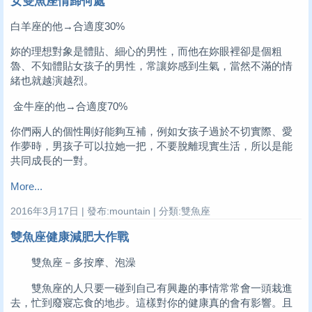
女雙魚座情歸何處
白羊座的他→合適度30%
妳的理想對象是體貼、細心的男性，而他在妳眼裡卻是個粗
魯、不知體貼女孩子的男性，常讓妳感到生氣，當然不滿的情
緒也就越演越烈。
金牛座的他→合適度70%
你們兩人的個性剛好能夠互補，例如女孩子過於不切實際、愛
作夢時，男孩子可以拉她一把，不要脫離現實生活，所以是能
共同成長的一對。
More...
2016年3月17日 | 發布:mountain | 分類:雙魚座
雙魚座健康減肥大作戰
雙魚座－多按摩、泡澡
雙魚座的人只要一碰到自己有興趣的事情常常會一頭栽進
去，忙到廢寢忘食的地步。這樣對你的健康真的會有影響。且