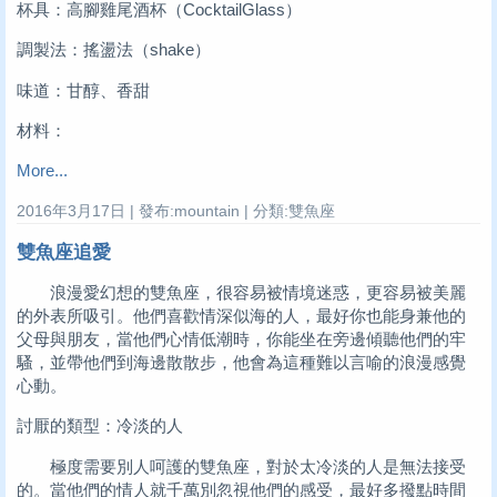
杯具：高腳雞尾酒杯（CocktailGlass）
調製法：搖盪法（shake）
味道：甘醇、香甜
材料：
More...
2016年3月17日 | 發布:mountain | 分類:雙魚座
雙魚座追愛
浪漫愛幻想的雙魚座，很容易被情境迷惑，更容易被美麗
的外表所吸引。他們喜歡情深似海的人，最好你也能身兼他的
父母與朋友，當他們心情低潮時，你能坐在旁邊傾聽他們的牢
騷，並帶他們到海邊散散步，他會為這種難以言喻的浪漫感覺
心動。
討厭的類型：冷淡的人
極度需要別人呵護的雙魚座，對於太冷淡的人是無法接受
的。當他們的情人就千萬別忽視他們的感受，最好多撥點時間