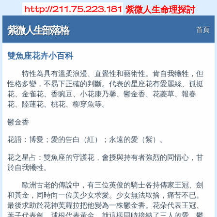
紫微人生命理探討
紫微人生部落格
首頁
雙魚座花卉小百科
特性為具有溫柔浪漫、直覺性和藝術性。肯自我犧牲，但
性格多變，不易下正確的判斷。代表的星座花有愛麗絲、孤挺
花、金雀花、香豌豆、小花康乃馨、鬱金香、花菱草、報春
花、陸蓮花、桃花、柳穿魚等。
鬱金香
花語：博愛；愛的告白（紅）；永遠的愛（紫）。
花之星占：雙魚座的守護花，會授與持有者強烈的同情心，甘
於自我犧牲。
歐洲古老的傳說中，有三位英俊的騎士各持傳家王冠、劍
和黃金，同時向一位美少女求愛。少女無法取捨，痛苦不已。
最後求助於花神芙蘿拉把他變為一株鬱金香。花朵代表王冠、
葉子代表劍，球根代表黃金。就這樣同時接納了三人的愛。鬱