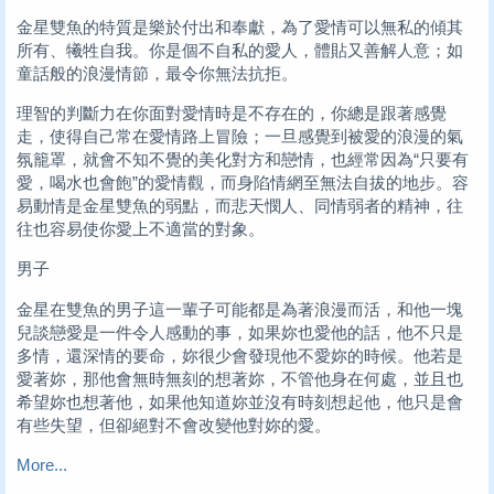
金星雙魚的特質是樂於付出和奉獻，為了愛情可以無私的傾其
所有、犧牲自我。你是個不自私的愛人，體貼又善解人意；如
童話般的浪漫情節，最令你無法抗拒。
理智的判斷力在你面對愛情時是不存在的，你總是跟著感覺
走，使得自己常在愛情路上冒險；一旦感覺到被愛的浪漫的氣
氛籠罩，就會不知不覺的美化對方和戀情，也經常因為“只要有
愛，喝水也會飽”的愛情觀，而身陷情網至無法自拔的地步。容
易動情是金星雙魚的弱點，而悲天憫人、同情弱者的精神，往
往也容易使你愛上不適當的對象。
男子
金星在雙魚的男子這一輩子可能都是為著浪漫而活，和他一塊
兒談戀愛是一件令人感動的事，如果妳也愛他的話，他不只是
多情，還深情的要命，妳很少會發現他不愛妳的時候。他若是
愛著妳，那他會無時無刻的想著妳，不管他身在何處，並且也
希望妳也想著他，如果他知道妳並沒有時刻想起他，他只是會
有些失望，但卻絕對不會改變他對妳的愛。
More...