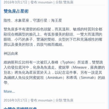
2016年3月17日 | 發布:mountain | 分類:雙魚座
雙魚座占星術
陰性、水象星座，守護行星：海王星
雙魚座多半有濃密的棕色頭髮，而其溫和、敏感的特質則全都
顯現在橢圓型的臉孔上。有弧形優美的額頭、一雙大而溫潤的
眼睛、小巧的鼻子、豐滿的雙頰、尖型的下巴和充滿感性的嘴
唇以及優美的頸項，四肢勻稱而纖細。
神話由來
維納斯和丘比特有一次被巨人泰峰（Typhon）所追逐，雙雙跳
入幼發拉底河中，化身為魚逃走。蜜妮華（Mineave，蕥典娜的
別名）將魚化為星辰置於天上，以紀念這件事。另有一說是其
為綑綁人魚仙女阿蜜妮坦（Aminitum）和希瑪（Simmah）的絲
帶。
More...
2016年3月17日 | 發布:mountain | 分類:雙魚座