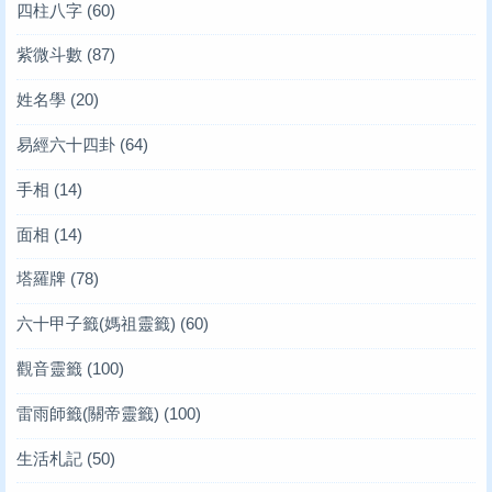
四柱八字
(60)
紫微斗數
(87)
姓名學
(20)
易經六十四卦
(64)
手相
(14)
面相
(14)
塔羅牌
(78)
六十甲子籤(媽祖靈籤)
(60)
觀音靈籤
(100)
雷雨師籤(關帝靈籤)
(100)
生活札記
(50)