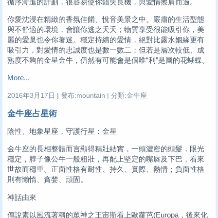
循序漸進的計劃，很容易使你錯失良機，與愛情擦肩而過。
你愛沈浸在精緻的香氛佳餚、悅音美景之中。嚴肅的生活型態
與不舒適的環境，會讓你逃之夭夭；物質享受很能吸引你，美
麗的愛巢也令你著迷。穩定持續的愛情，絕對比露水姻緣更有
吸引力，對愛情的忠誠度也是數一數二；但若是層次較低、成
熟度不夠的金星金牛，仍然有可能會是個唯“利”是圖的花蝴蝶。
More...
2016年3月17日 | 發布:mountain | 分類:金牛座
金牛座占星術
陰性、地象星座，守護行星：金星
金牛座的長相整體而言顯得精壯結實，一頭濃密的頭髮，眼光
穩定，脖子像公牛一般粗壯，再配上堅定的嘴唇及下巴，看來
世故而穩重。正面性格有耐性、持久、實際、熱情；負面性格
則有懶惰、貪婪、頑固。
神話由來
傳說素以風流著稱的眾神之王宙斯看上歐蘿芭(Europa，後來化