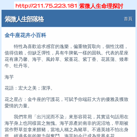
紫微人生命理探討
紫微人生部落格
首頁
金牛座花卉小百科
特性為喜歡追求感官的逸樂，偏重物質取向，個性沈穩，
值得信賴，但缺乏彈性，具有牛脾氣一樣的固執。代表的星座
花有康乃馨、海芋、風鈴草、紫堇花、紫丁香、花菖蒲、矮牽
牛、牡丹等。
海芋
花語：宏大之美；潔淨。
花之星占：金牛座的守護花，可賦予你端莊大方的優雅及獲致
愛情的力量。
我們常用「出污泥而不染」來形容荷花，其實這句話用在
海芋身上也同樣當之無愧。海芋原產於南非的泥沼地，早期被
當作野草並拿來餵豬，當地人稱之為豬草。不過英雄不怕出身
低，經過多年的努力與奮鬥，海芋如今已成為世界名花。