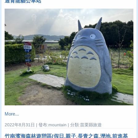
通霄龍貓公車站
More...
2022年8月31日 | 發布:mountain | 分類:苗栗縣旅遊
竹南濱海森林遊憩區(假日.親子.長青之森.溼地.前進基