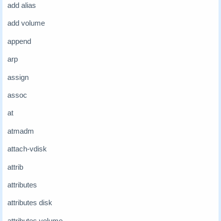
add alias
add volume
append
arp
assign
assoc
at
atmadm
attach-vdisk
attrib
attributes
attributes disk
attributes volume