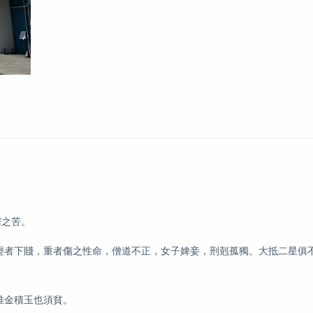
窮之苦。
，輕者下賤，重者傷之性命，僧道不正，女子婢妾，刑剋孤獨。大抵二星俱
堆金積玉也須貧。