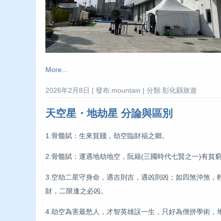
More...
2026年2月8日 | 發布:mountain | 分類:彰化縣旅遊
天空星・地劫星 分論與區別
1.骨髓賦：生來貧賤，劫空臨財福之鄉。
2.骨髓賦：運遇地劫地空，阮籍(三國時代七賢之一)有貧
3.空劫二星守身命，遇吉則吉，遇凶則凶；如四煞沖煞
財，二限逢之必凶。
4.劫空為害最愁人，才智英雄誤一生，只好為僧拼學術，