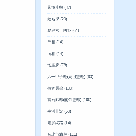
紫微斗數
(87)
姓名學
(20)
易經六十四卦
(64)
手相
(14)
面相
(14)
塔羅牌
(78)
六十甲子籤(媽祖靈籤)
(60)
觀音靈籤
(100)
雷雨師籤(關帝靈籤)
(100)
生活札記
(50)
電腦網路
(14)
台北市旅遊
(111)