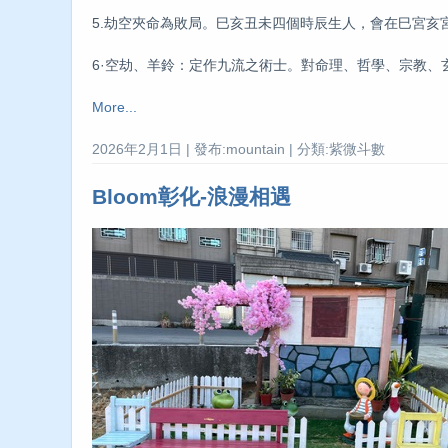
5.劫空夾命為敗局。巳亥丑未四個時辰生人，會在巳宮亥
6·空劫、羊鈴：定作九流之術士。對命理、哲學、宗教、
More...
2026年2月1日 | 發布:mountain | 分類:紫微斗數
Bloom彰化-浪漫相遇