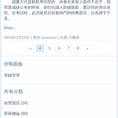
讀書方式是默默用功型的，你會在表面上裝作不在乎，然
而當成績公布的時候，卻往往讓人跌破眼鏡，驚訝你的突出表
現。在考試時，必須留意目前最熱門的時事題目，以免措手不
及。
More...
2016年3月15日 | 發布:mountain | 分類:天蠍座
«
4
5
6
7
8
»
控制面板
登錄管理
所有分類
命理資訊
(24)
星座總論
(60)