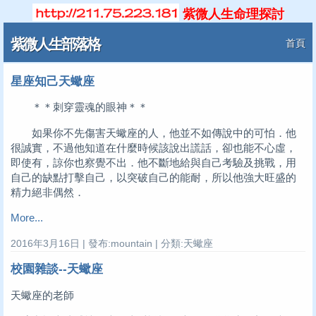
紫微人生命理探討
紫微人生部落格
首頁
星座知己天蠍座
＊＊刺穿靈魂的眼神＊＊
如果你不先傷害天蠍座的人，他並不如傳說中的可怕．他
很誠實，不過他知道在什麼時候該說出謊話，卻也能不心虛，
即使有，諒你也察覺不出．他不斷地給與自己考驗及挑戰，用
自己的缺點打擊自己，以突破自己的能耐，所以他強大旺盛的
精力絕非偶然．
More...
2016年3月16日 | 發布:mountain | 分類:天蠍座
校園雜談--天蠍座
天蠍座的老師