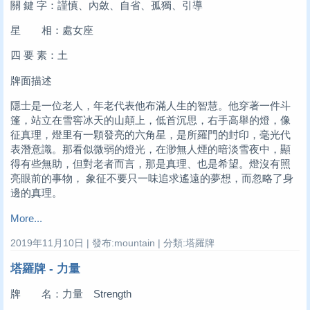
關 鍵 字：謹慎、內斂、自省、孤獨、引導
星 相：處女座
四 要 素：土
牌面描述
隱士是一位老人，年老代表他布滿人生的智慧。他穿著一件斗
篷，站立在雪窖冰天的山顛上，低首沉思，右手高舉的燈，像
征真理，燈里有一顆發亮的六角星，是所羅門的封印，毫光代
表潛意識。那看似微弱的燈光，在渺無人煙的暗淡雪夜中，顯
得有些無助，但對老者而言，那是真理、也是希望。燈沒有照
亮眼前的事物， 象征不要只一味追求遙遠的夢想，而忽略了身
邊的真理。
More...
2019年11月10日 | 發布:mountain | 分類:塔羅牌
塔羅牌 - 力量
牌 名：力量 Strength