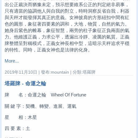
出公正裁決而猶豫未定，預示想要維系公正的判定絕非易事，
只有適當的協調他人與自我的對立，時時洞察反省自我，利器
與天秤才能發揮其真正的意義。女神披肩的方形紐扣中間有紅
色的圓形，象征著四要素的調和，大地，物質，自然的氣力。
她身后紫色的帷幕，象征智慧，兩旁的柱子象征正負兩面的氣
力。他維護正義，力求公平，透漏出冷靜、凌厲的氣質。正義
牌整體呈對稱模式，正義女神長相中型，這暗示天秤追求平穩
的特性。同時，正義女神也是法律的化身。
More...
2019年11月10日 | 發布:mountain | 分類:塔羅牌
塔羅牌 - 命運之輪
牌 名：命運之輪 Wheel Of Fortune
關 鍵 字：契機、轉變、進展、運氣
星 相：木星
四 要 素：土