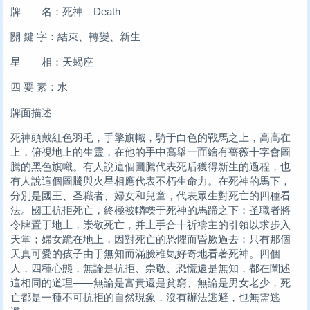
牌 名：死神 Death
關 鍵 字：結束、轉變、新生
星 相：天蝎座
四 要 素：水
牌面描述
死神頭戴紅色羽毛，手擎旗幟，騎于白色的戰馬之上，高高在
上，俯視地上的生靈，在他的手中高舉一面繪有薔薇十字會圖
騰的黑色旗幟。有人說這個圖騰代表死后獲得新生的過程，也
有人說這個圖騰與火星相應代表不朽生命力。在死神的馬下，
分別是國王、圣職者、婦女和兒童，代表眾生對死亡的四種看
法。國王抗拒死亡，終極被轔轢于死神的馬蹄之下；圣職者將
令牌置于地上，崇敬死亡，并上手合十祈禱主的引領以求步入
天堂；婦女跪在地上，因對死亡的恐懼而昏厥過去；只有那個
天真可愛的孩子由于無知而滿臉稚氣好奇地看著死神。四個
人，四種心態，無論是抗拒、崇敬、恐慌還是無知，都在闡述
這相同的道理——無論是富貴還是貧窮、無論是男女老少，死
亡都是一種不可抗拒的自然現象，沒有辦法逃避，也無需逃