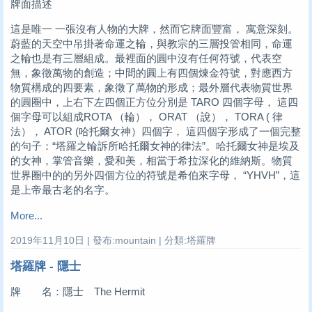
牌面描述
這是唯一 一張沒有人物的大牌，然而它牌面豐富， 寓意深刻。
蔚藍的天空中吊掛著命運之輪，與教宗的三層投管相同，命運
之輪也是有三層組成。最裡面的圓中沒有任何符號，代表空
無，象徵萬物的創造；中間的圓上有四個煉金符號，對應西方
物質構成的四要素，象徵了萬物的形成；最外層代表物質世界
的圓圈中，上右下左四個正方位分別是 TARO 四個字母， 這四
個字母可以組成ROTA （輪）， ORAT （說）， TORA ( 律
法）， ATOR (哈托爾女神）四個字， 這四個字形成了一個完整
的句子：“塔羅之輪訴所哈托爾女神的律法”。哈托爾女神是埃及
的女神，掌管音樂，愛和美，相當于希拉深化的維納斯。物質
世界圈中的的另外四個方位的符號是希伯來字母， “YHVH”，這
是上帝最古老的名字。
More...
2019年11月10日 | 發布:mountain | 分類:塔羅牌
塔羅牌 - 隱士
牌 名：隱士 The Hermit