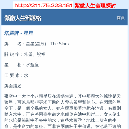
紫微人生命理探討
紫微人生部落格
首頁
塔羅牌 - 星星
牌 名：星星(星辰) The Stars
關 鍵 字：希望、祝福
星 相：水瓶座
四 要 素：水
牌面描述
夜空中一大七小八顆星辰在爍爍生輝，其中那顆大的據說是天
狼星，可以為那些尋求匡助的人帶去希望和信心。在閃爍的星
空下，是一個全裸的女人。她左腿單膝著地跪在池邊，右腳則
踏入水中，正在將兩壺生命之水傾倒在池中和岸上。女人倒出
的水恰是節制中圣杯中的水，這些水蘊孕了地球上所有的生
命，是生命力的象征。而非在兩個杯子中傳遞。在池邊不遠的