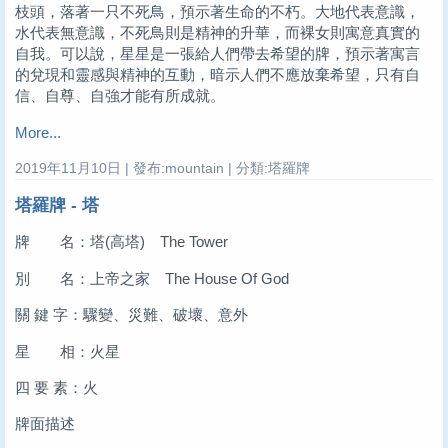
枝頭，落著一只不死鳥，預示著生命的不朽。大地代表意識，
水代表無意識，不死鳥則是精神的升華，而裸女則寓意真實的
自我。可以說，星星是一張給人們帶去希望的牌，預示著寓言
的兌現和靈感與精神的互動，暗示人們不應放棄希望，只有自
信、自尊、自強才能有所成就。
More...
2019年11月10日 | 發布:mountain | 分類:塔羅牌
塔羅牌 - 塔
牌 名：塔(高塔) The Tower
別 名：上帝之家 The House Of God
關 鍵 字：驟變、災難、破壞、意外
星 相：火星
四 要 素：火
牌面描述