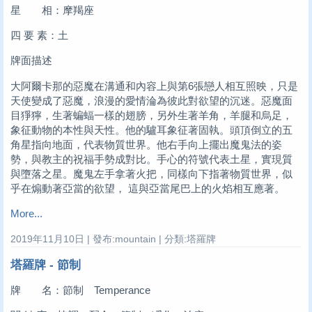
星 相：摩羯座
四 要 素：土
牌面描述
大阿爾卡那的惡魔在溝通和內容上與第6張戀人相互照映，只是
天使變成了惡魔，浪漫的愛情淪為彼此對欲望的沉迷。惡魔面
目猙獰，生著蝙蝠一樣的翅膀，另外生著羊角，羊腿和烏足，
象征動物的本性與天性。他的驢耳象征著固執。頭頂倒立的五
角星指向地面，代表物質世界。他右手向上擺出魔鬼法的姿
勢，與教主的祝福手勢成對比。手心的符號代表土星，實現質
與墮落之星。魔鬼左手拿著火把，同樣向下指著物質世界，似
乎在煽動著亞當的欲望， 這與亞當尾巴上的火焰相互應著。
More...
2019年11月10日 | 發布:mountain | 分類:塔羅牌
塔羅牌 - 節制
牌 名：節制 Temperance