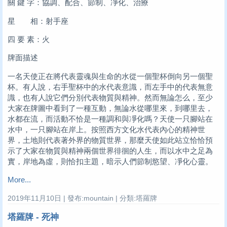
關 鍵 字：協調、配合、節制、凈化、治療
星 相：射手座
四 要 素：火
牌面描述
一名天使正在將代表靈魂與生命的水從一個聖杯倒向另一個聖
杯。有人說，右手聖杯中的水代表意識，而左手中的代表無意
識，也有人說它們分別代表物質與精神。然而無論怎么，至少
大家在牌圖中看到了一種互動，無論水從哪里來，到哪里去，
水都在流，而活動不恰是一種調和與凈化嗎？天使一只腳站在
水中，一只腳站在岸上。按照西方文化水代表內心的精神世
界，土地則代表著外界的物質世界，那麼天使如此站立恰恰預
示了大家在物質與精神兩個世界徘徊的人生，而以水中之足為
實，岸地為虛，則恰扣主題，暗示人們節制慾望、凈化心靈。
More...
2019年11月10日 | 發布:mountain | 分類:塔羅牌
塔羅牌 - 死神