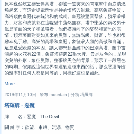
原本巍然屹立德宏偉高塔，卻被一道突來的閃電擊中而崩潰燃
燒起來，而這雷鳴電閃恰是神的憤怒與制裁。高塔象征物質，
高塔頂的皇冠代表統治和的成就。皇冠被驚雷擊落，預示著權
力、財富和成就都在這驟變中蕩然無存。塔中墜落的兩名男子
似是前面的天子和圣職者，他們搭頭向下的姿勢和驚恐的表
情，預示著面對突如其來的災難，無論階級、財富，誰也都很
難幸免于難。高聳的高塔和皇冠，象征著人類的高傲和自滿，
這是遭受毀滅的本因。讓人聯想起圣經中的巴別高塔。圖中雷
濺起的火花有22個，象征塔羅牌22張大牌。云是灰色的，呈現
突兒的外形，象征災難。整張牌黑色的背景，預示了一段黑色
的時期。假如說這個世界有運氣這種東西的話，那么惡運降臨
的幾率對任何人都是同等的，同樣好運也是如此。
More...
2019年11月10日 | 發布:mountain | 分類:塔羅牌
塔羅牌 - 惡魔
牌 名：惡魔 The Devil
關 鍵 字：欲望、束縛、沉溺、物質