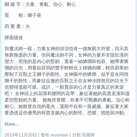
關 鍵 字：力量、勇氣、信心、耐心
星 相：獅子座
四 要 素：火
牌面描述
與魔法師一樣，力量女神的頭頂也有一個無窮大符號，預示其
無窮無盡的力量。但與魔法師不同，女神的力量并非指壯漢的
蠻力，而指的是內心的堅韌，透著一絲憐憫和包容。她帶著憐
憫的目光，用看似荏弱的雙手輕輕合上雄獅的嘴，輕而易舉的
壓制了百獸之王獅子的獸性。女神眼中的憐憫，似乎是在同情
獅子的獸性，而象征征服的百獸之王在女神冷靜慈悲的目光下
也變得溫順可親。或許，一顆寬容的心才是力量真正的來源
吧！ 女神頭上的花環和腰間的花帶，象征著她的高貴圣潔和溫
柔但堅韌的力量。 她無所畏懼，有著不可戰勝的勇氣、信心和
耐心。她散發自信的毫光，溫順中自有一股威儀。象征著大家
要憑借這些優秀的特質克服內心的獸性、恐懼、憤怒與沖動。
More...
2019年11月10日 | 發布:mountain | 分類:塔羅牌