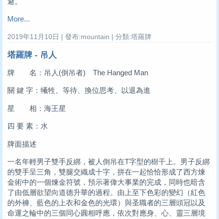
避。
More...
2019年11月10日 | 發布:mountain | 分類:塔羅牌
塔羅牌 - 吊人
牌 名：吊人(倒吊者) The Hanged Man
關 鍵 字：犧牲、等待、換位思考、以退為進
星 相：海王星
四 要 素：水
牌面描述
一名年輕男子雙手反綁，被人倒吊在T字型的樹干上。男子反綁
的雙手呈三角，雙腿交織成十字，拼在一起恰恰形成了西方煉
金術中的一個煉金符號，預示著偉大事業的完成，同時也暗含
了由低層欲望向道德升華的過程。由上至下色彩的變幻（紅色
的外褲、藍色的上衣和金色的光環）與圣職者的三層頭冠以及
命運之輪中的三個同心圓相呼應，依次對應身、心、靈三層境