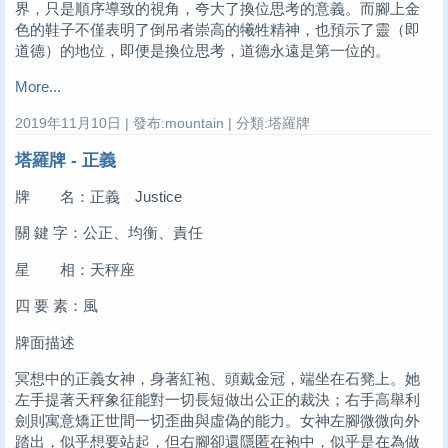
界，只是順序導致的視角，夸大了換位思考的意義。而腳上金
色的鞋子不僅表明了倒吊者崇高的犧牲精神，也預示了靈（即
道德）的地位，即便是換位思考，道德永遠是第一位的。
More...
2019年11月10日 | 發布:mountain | 分類:塔羅牌
塔羅牌 - 正義
牌 名：正義 Justice
關 鍵 字：公正、均衡、責任
星 相：天秤座
四 要 素：風
牌面描述
冥想中的正義女神，身著紅袍、頭戴金冠，端坐在石凳上。她
左手提著天秤象征能對一切長短做出公正的裁決；右手高舉利
劍則寓意矯正世間一切歪曲與虛偽的能力。女神左腳微微向外
踏出，似乎想要站起，但右腳卻還隱匿在袍中，似乎是在為做