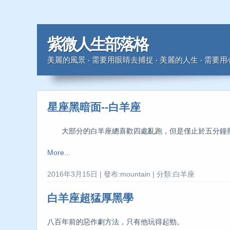
紫微人生部落格
美麗的風景 ‧ 需要用眼睛去捕捉 ‧ 美麗的人生 ‧ 需要
星座黑暗面--白羊座
大部分的白羊座總喜歡四處亂跑，但是僅止於五分鐘熱
More...
2016年3月15日 | 發布:mountain | 分類:白羊座
白羊座超猛厚黑學
八百年前的惡作劇方法，只有他玩得起勁。