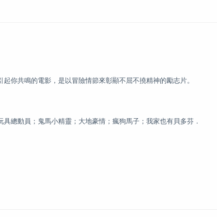
引起你共鳴的電影，是以冒險情節來彰顯不屈不撓精神的勵志片。
玩具總動員；鬼馬小精靈；大地豪情；瘋狗馬子；我家也有貝多芬．