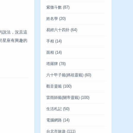
紫微斗數
(87)
姓名學
(20)
易經六十四卦
(64)
的說法，況且這
於星座有興趣的
手相
(14)
面相
(14)
塔羅牌
(78)
六十甲子籤(媽祖靈籤)
(60)
觀音靈籤
(100)
雷雨師籤(關帝靈籤)
(100)
生活札記
(50)
電腦網路
(14)
台北市旅遊
(111)