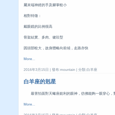
屬末端神經的手及腳掌較小
相對特徵：
戴眼鏡的比例很高
骨架結實、多肉、健壯型
因頭部較大，故身體略向前傾，走路亦快
More...
2016年3月15日 | 發布:mountain | 分類:白羊座
白羊座的剋星
最害怕面對天蠍座銳利的眼神，彷彿能夠一眼穿心，對
More...
2016年3月15日 | 發布:mountain | 分類:白羊座