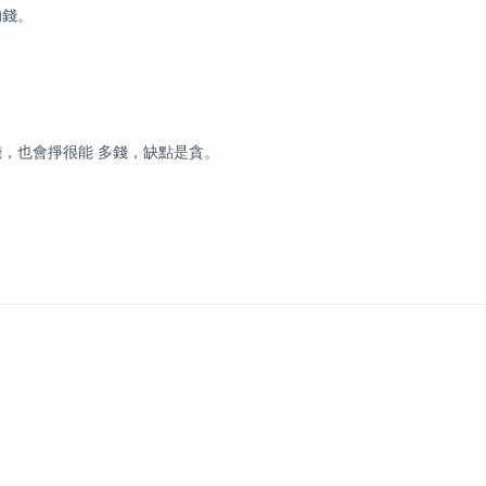
的錢。
。
，也會掙很能 多錢，缺點是貪。