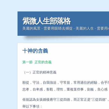
紫微人生部落格
美麗的風景 ‧ 需要用眼睛去捕捉 ‧ 美麗的人生 ‧ 需要
十神的含義
第一節 正官的含義
（一）正官的精神意義
順從，守法，自我強迫，守常規，常用過往的經驗，合乎
忠孝，自卑感，客觀，理性，重複某些事，刻板，良心感
俗規認為女孩婚後應守三從四德，而正官正是“三從四德”
舉以下事項：