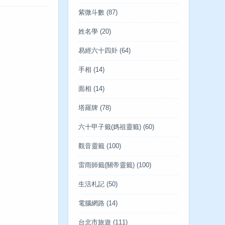
紫微斗數
(87)
姓名學
(20)
易經六十四卦
(64)
手相
(14)
面相
(14)
塔羅牌
(78)
六十甲子籤(媽祖靈籤)
(60)
觀音靈籤
(100)
雷雨師籤(關帝靈籤)
(100)
生活札記
(50)
電腦網路
(14)
台北市旅遊
(111)