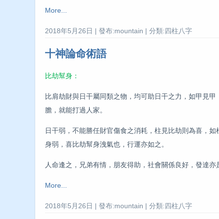
More...
2018年5月26日 | 發布:mountain | 分類:四柱八字
十神論命術語
比劫幫身：
比肩劫財與日干屬同類之物，均可助日干之力，如甲見甲
膽，就能打過人家。
日干弱，不能勝任財官傷食之消耗，柱見比劫則為喜，如
身弱，喜比劫幫身洩氣也，行運亦如之。
人命逢之，兄弟有情，朋友得助，社會關係良好，發達亦
More...
2018年5月26日 | 發布:mountain | 分類:四柱八字