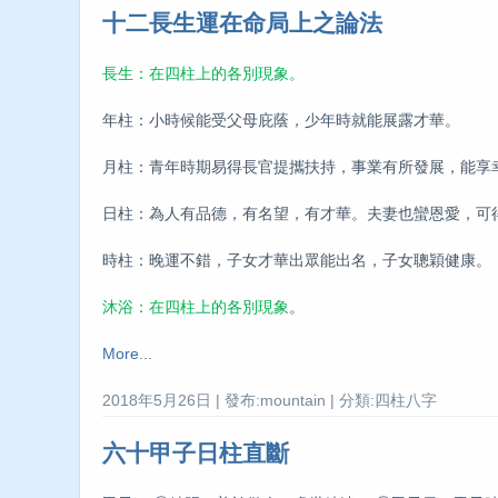
十二長生運在命局上之論法
長生：在四柱上的各別現象。
年柱：小時候能受父母庇蔭，少年時就能展露才華。
月柱：青年時期易得長官提攜扶持，事業有所發展，能享
日柱：為人有品德，有名望，有才華。夫妻也蠻恩愛，可
時柱：晚運不錯，子女才華出眾能出名，子女聰穎健康。
沐浴：在四柱上的各別現象
。
More...
2018年5月26日 | 發布:mountain | 分類:四柱八字
六十甲子日柱直斷