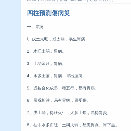
四柱預測傷病災
一、胃病
l、戊土太旺，或太弱，易生胃病．
2、木旺土弱，胃病。
3、土弱金旺，胃病。
4、水多土蕩，胃病，胃出血病．
5、戌被合化成另一種五行，易有胃病。
6、辰戌相沖，易有胃病，胃受傷。
7、戊土弱，得旺火生，火多土焦，易得胃炎。
8、柱中水多而旺，土與火弱，易患胃炎、胃下垂。