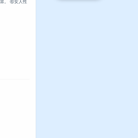
眾。 ⑥女人性