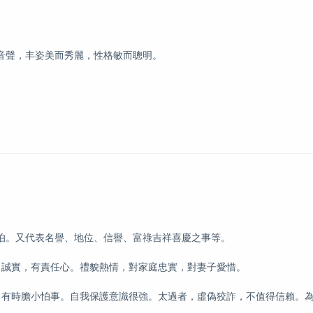
音聲，丰姿美而秀麗，性格敏而聰明。
叔伯。又代表名譽、地位、信譽、富祿吉祥喜慶之事等。
，誠實，有責任心。禮貌熱情，對家庭忠實，對妻子愛惜。
，有時膽小怕事。自我保護意識很強。太過者，虛偽狡詐，不值得信賴。