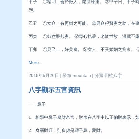
甲子 ①精明，善於做人，處世練達。 ②甲子日、甲子時
烈。
乙丑 ①女命，有再婚之可能。 ②男命得賢妻之助，在事
丙寅 ①鼓盆殺剋妻。 ②專心執著，老於世故，深藏不露
丁卯 ①見己土，好美食。 ②女人、不受婚姻之拘束。 
More...
2018年5月26日 | 發布:mountain | 分類:四柱八字
八字顯示五官資訊
一，鼻子
1、相學中鼻子屬財帛宮，財帛在八字中以正偏財表示，
2、身弱財旺，則多數是獅子鼻，愛財。