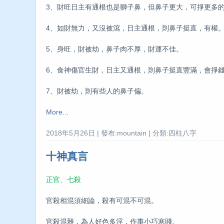
3、財旺日主有通根也是獅子鼻，但鼻子更大，可掙更多
4、如財無力，又沒被瀉，日主通根，則鼻子挺直，有權
5、身旺，財被劫，鼻子肉不厚，財運不佳。
6、食神傷官生財，日主又通根，則鼻子挺直豐滿，會掙錢
7、財被劫，則有些人的鼻子偏。
More...
2018年5月26日 | 發布:mountain | 分類:四柱八字
十神真言
正官、七殺
官殺相混須細論，殺有可混不可混。
官殺混雜，為人好色多淫，作事小巧寒賤。