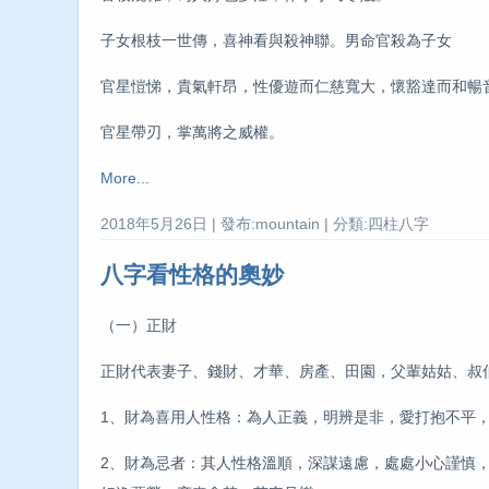
子女根枝一世傳，喜神看與殺神聯。男命官殺為子女
官星愷悌，貴氣軒昂，性優遊而仁慈寬大，懷豁達而和暢
官星帶刃，掌萬將之威權。
More...
2018年5月26日 | 發布:mountain | 分類:四柱八字
八字看性格的奧妙
（一）正財
正財代表妻子、錢財、才華、房產、田園，父輩姑姑、
1、財為喜用人性格：為人正義，明辨是非，愛打抱不平
2、財為忌者：其人性格溫順，深謀遠慮，處處小心謹慎