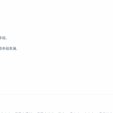
幸褔。
得幸褔美滿。