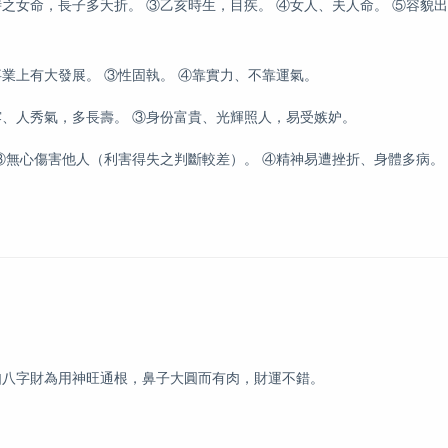
之女命，長子多夭折。 ③乙亥時生，目疾。 ④女人、夫人命。 ⑤容貌出
業上有大發展。 ③性固執。 ④靠實力、不靠運氣。
、人秀氣，多長壽。 ③身份富貴、光輝照人，易受嫉妒。
③無心傷害他人（利害得失之判斷較差）。 ④精神易遭挫折、身體多病。
如八字財為用神旺通根，鼻子大圓而有肉，財運不錯。