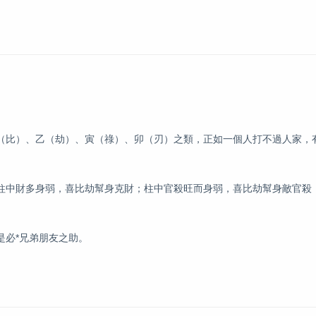
（比）、乙（劫）、寅（祿）、卯（刃）之類，正如一個人打不過人家，
柱中財多身弱，喜比劫幫身克財；柱中官殺旺而身弱，喜比劫幫身敵官殺
是必*兄弟朋友之助。