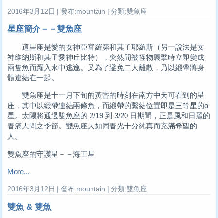
2016年3月12日 | 發布:mountain | 分類:雙魚座
星座簡介－－雙魚座
這星座是愛的女神亞富羅第和其子耶羅斯（另一說法是女
神維納斯和其子愛神丘比特），突然間被怪物襲擊時立即變成
兩隻魚而躍入水中逃逸。又為了避免二人離散，乃以緞帶將身
體連結在一起。
雙魚座是十一月下旬的黃昏的時刻在南方中天可看到的星
座，其中以緞帶連結兩條魚，而緞帶的繫結位置即是三等星的α
星。太陽將通過雙魚座的 2/19 到 3/20 日期間，正是風和日麗的
春滿人間之季節。雙魚座人如同春光十分純真而充滿希望的
人。
雙魚座的守護星－－海王星
More...
2016年3月12日 | 發布:mountain | 分類:雙魚座
雙魚 & 雙魚