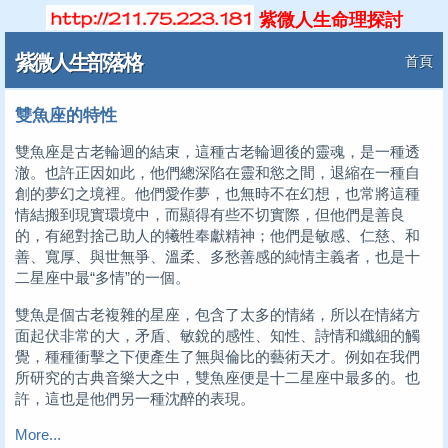
紫微人生命理探討
紫微人生部落格
首頁
雙魚座的特性
雙魚座是古老輪迴的結束，這種古老輪迴後的靈魂，是一種透
澈。也許正因如此，他們總深陷在靈和慾之間，退縮在一種自
創的夢幻之境裡。他們愛作夢，也無時不在幻想，也常將這種
情結搬到現實環境中，而顯得有些不切實際，但他們是善良
的，有絕對捨己助人的犧牲奉獻精神；他們是敏感、仁慈、和
善、寬厚、與世無爭、溫柔、多愁善感的純情主義者，也是十
二星座中最“多情”的一個。
雙魚是個古老複雜的星座，包含了太多的情緒，所以在情緒方
面起伏非常的大，矛盾、敏銳的感性、知性、詩情和纖細的觸
覺，種種衝擊之下便產生了無與倫比的藝術天才。例如在我們
所研究的古典音樂大之中，雙魚座便是十二星座中最多的。也
許，這也是他們另一種沈醉的表現。
More...