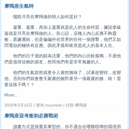
摩羯座生氣時
惱怒月亮在摩羯做的情人如何是好？
凝重、凝重，再加上凝重就是此人的生命特質，據說拿破
崙就是月亮在摩羯做的人。良心話，這種人內心反應不夠靈
敏，甚嫌遲鈍，但是偏偏外在世界的任何一個撞擊，他們又如
閃電似的極快有反應。因此矛盾和衝突是此人的基本人生。
他們的日子過的頗為沈重，他們的內心比較孤獨，不過他
們是值得信賴的朋友，然而他們有是非常無趣的人。
他們的生氣當然就更令人索然無味了，試著改變你，改變
他，否則你們就會整天嚴肅的臉對著另一張嚴肅的臉，唉！需
要這樣子嗎？？
More...
2016年3月15日 | 發布:mountain | 分類:摩羯座
摩羯座迎考衝刺必勝戰術
讀書方式是慎重其事型的，你不適合在嘈雜喧嘩的環境用