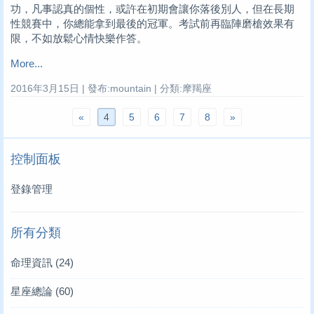
功，凡事認真的個性，或許在初期會讓你落後別人，但在長期
性競賽中，你總能拿到最後的冠軍。考試前再臨陣磨槍效果有
限，不如放鬆心情快樂作答。
More...
2016年3月15日 | 發布:mountain | 分類:摩羯座
«
4
5
6
7
8
»
控制面板
登錄管理
所有分類
命理資訊
(24)
星座總論
(60)