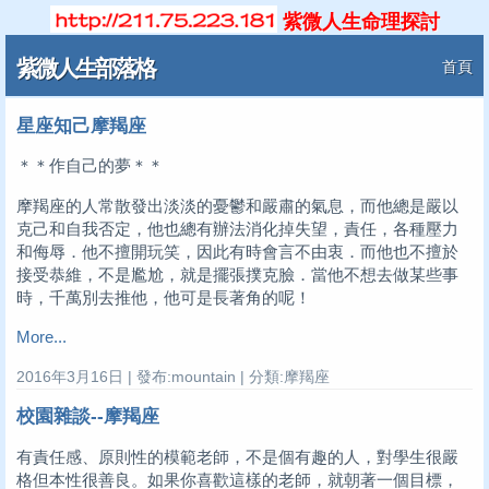
紫微人生命理探討
紫微人生部落格
首頁
星座知己摩羯座
＊＊作自己的夢＊＊
摩羯座的人常散發出淡淡的憂鬱和嚴肅的氣息，而他總是嚴以
克己和自我否定，他也總有辦法消化掉失望，責任，各種壓力
和侮辱．他不擅開玩笑，因此有時會言不由衷．而他也不擅於
接受恭維，不是尷尬，就是擺張撲克臉．當他不想去做某些事
時，千萬別去推他，他可是長著角的呢！
More...
2016年3月16日 | 發布:mountain | 分類:摩羯座
校園雜談--摩羯座
有責任感、原則性的模範老師，不是個有趣的人，對學生很嚴
格但本性很善良。如果你喜歡這樣的老師，就朝著一個目標，