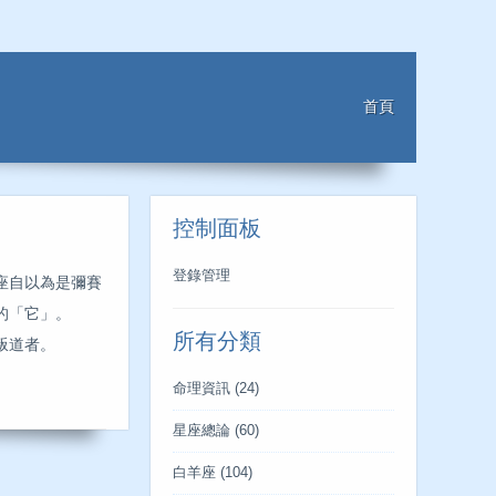
首頁
控制面板
登錄管理
座自以為是彌賽
的「它」。
所有分類
叛道者。
命理資訊
(24)
星座總論
(60)
白羊座
(104)