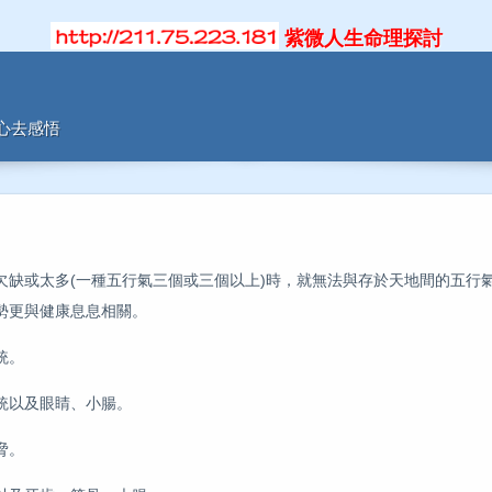
紫微人生命理探討
用心去感悟
欠缺或太多(一種五行氣三個或三個以上)時，就無法與存於天地間的五行
勢更與健康息息相關。
統。
統以及眼睛、小腸。
脅。