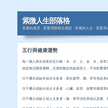
紫微人生部落格
美麗的風景 ‧ 需要用眼睛去捕捉 ‧ 美麗的人生 ‧ 需要
五行與健康運勢
每一個人與生俱來的五行氣：木、火、土、金、水，若有
就是無法圓形運轉，災禍危難必然趁虛而入，不但影響運
日干屬木或缺木或木太多者：易生疲勞，膽、肝等免疫系
日干屬火或缺火或火太多者：心臟、血管、血壓等循環系
日干屬土或缺土或土太多者：腸、胃等消化系統以及腹、