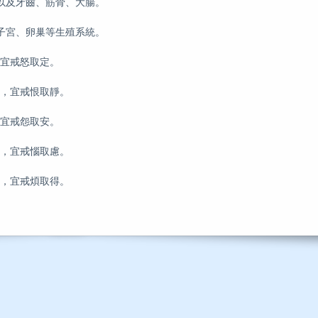
以及牙齒、筋骨、大腸。
子宮、卵巢等生殖系統。
，宜戒怒取定。
心，宜戒恨取靜。
，宜戒怨取安。
肺，宜戒惱取慮。
腎，宜戒煩取得。