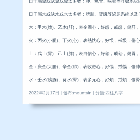
日干屬金或缺金或金太多者：肺、氣管、喉嚨等呼吸系統
日干屬水或缺水或水太多者：膀胱、腎臟等泌尿系統以及
木：甲木(膽)、乙木(肝)，表企圖心，好怒，戒怒，傷肝
火：丙火(小腸)、丁火(心)，表熱忱心，好恨，戒恨，傷
土：戊土(胃)、己土(脾)，表自信心，好怨，戒怨，傷胃
金：庚金(大腸)、辛金(肺)，表收斂心，好惱，戒惱，傷
水：壬水(膀胱)、癸水(腎)，表多元心，好煩，戒煩，傷
2022年2月17日 | 發布:mountain | 分類:四柱八字