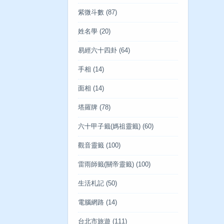
紫微斗數
(87)
姓名學
(20)
易經六十四卦
(64)
手相
(14)
面相
(14)
塔羅牌
(78)
六十甲子籤(媽祖靈籤)
(60)
觀音靈籤
(100)
雷雨師籤(關帝靈籤)
(100)
生活札記
(50)
電腦網路
(14)
台北市旅遊
(111)