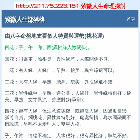
紫微人生命理探討
紫微人生部落格
首頁
由八字命盤地支看個人特質與運勢(桃花運)
四花：子、午、卯、酉(異性緣人際關係)。
無花：很嚴肅，臉很臭，異性緣差，人際關係不良。
一花：有人緣、人緣佳，早熟、貌美，異性緣還可以。
二花：真有人緣，早熟，漂亮、貌美，異性緣還不錯。
三花：異性緣重，早熟，適公關，人緣佳、異性緣特別好，貌
美、早熟，文才風流，善應對(好爭辯)。
四花：超有人緣，但注意道德觀。或超沒人緣，因過度自戀，
孤芳自賞。爛桃花、異性緣特別好、處處留情，為求圓融而不
惜說謊，早熟不太愛理人，雙重人格。
子、午沖：情緒不穩定，人緣很好，很有異性緣，脾氣不好。