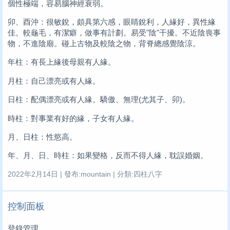
個性極端，容易腦神經衰弱。
卯、酉沖：很敏銳，頗具第六感，眼睛銳利，人緣好，異性緣
佳。較龜毛，有潔癖，做事有計劃。易受"陰"干擾。不近陰喪事
物，不進陰廟。碰上古物及較陰之物，背脊總感覺陰涼。
年柱：有長上緣後母親有人緣。
月柱：自己漂亮或有人緣。
日柱：配偶漂亮或有人緣。驕傲、無理(尤其子、卯)。
時柱：對事業有好的緣，子女有人緣。
月、日柱：性慾高。
年、月、日、時柱：如果變格，反而不得人緣，耽誤婚姻。
2022年2月14日 | 發布:mountain | 分類:四柱八字
控制面板
登錄管理