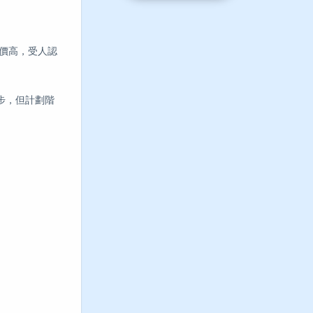
價高，受人認
步，但計劃階