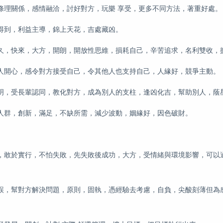
條理關係，感情融洽，討好對方，玩樂 享受，更多不同方法，著重好處。
得到，利益主導，錦上天花，吉處藏凶。
久，快來，大方，開朗，開放性思維，損耗自己，辛苦追求，名利雙收，
人開心，感令對方接受自己，令其他人也支持自己，人緣好，競爭主動。
明，受長輩認同，教化對方，成為別人的支柱，逢凶化吉，幫助別人，蔭
人群，創新，滿足，不缺所需，減少波動，姻緣好，因色破財。
，敢於實行，不怕失敗，先失敗後成功，大方，受情緒與環境影響，可以
誤，幫對方解決問題，原則，固執，憑經驗去考慮，自負，尖酸刻薄但為