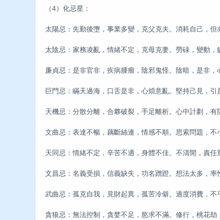
（4）化忌星：
太陽忌：先勤後墮，事業多變，克父克夫。消耗自己，但
太陰忌：家務凌亂，情緒不定，克母克妻。勞碌，變動，
廉貞忌：是非官非，疾病腫瘤，陰邪鬼怪。陰暗，是非，
巨門忌：瞞天過海，口舌是非，心煩意亂。堅持己見，引
天機忌：分散分離，合夥破裂，手足離析。心中計劃，有
文曲忌：表達不暢，藕斷絲連，情感不順。思索問題，不
天同忌：情緒不定，辛苦不適，身體不佳。不清閒，責任
文昌忌：名義受損，信義缺失，功名蹭蹬。想法太多，率性
武曲忌：孤克自我，見財起異，孤苦冷僻。過度消費，不
貪狼忌：無法控制，貪婪不足，慾求不滿。修行，桃花劫