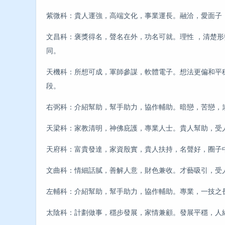
紫微科：貴人運強，高端文化，事業運長。融洽，愛面子
文昌科：褒獎得名，聲名在外，功名可就。理性 ，清楚
同。
天機科：所想可成，軍師參謀，軟體電子。想法更偏和平
段。
右弼科：介紹幫助，幫手助力，協作輔助。暗戀，苦戀，
天梁科：家教清明，神佛庇護，專業人士。貴人幫助，受
天府科：富貴發達，家資殷實，貴人扶持，名聲好，圈子
文曲科：情細話膩，善解人意，財色兼收。才藝吸引，受
左輔科：介紹幫助，幫手助力，協作輔助。專業，一技之
太陰科：計劃做事，穩步發展，家情兼顧。發展平穩，人