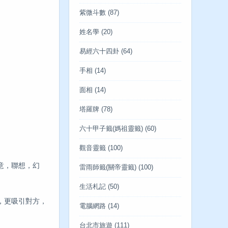
紫微斗數
(87)
姓名學
(20)
易經六十四卦
(64)
手相
(14)
面相
(14)
塔羅牌
(78)
六十甲子籤(媽祖靈籤)
(60)
觀音靈籤
(100)
意，聯想，幻
雷雨師籤(關帝靈籤)
(100)
生活札記
(50)
，更吸引對方，
電腦網路
(14)
台北市旅遊
(111)