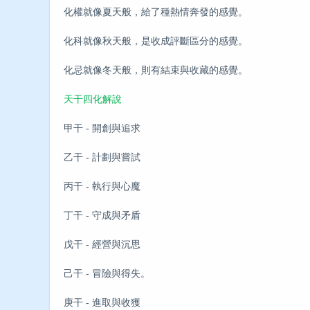
化權就像夏天般，給了種熱情奔發的感覺。
化科就像秋天般，是收成評斷區分的感覺。
化忌就像冬天般，則有結束與收藏的感覺。
天干四化解說
甲干 - 開創與追求
乙干 - 計劃與嘗試
丙干 - 執行與心魔
丁干 - 守成與矛盾
戊干 - 經營與沉思
己干 - 冒險與得失。
庚干 - 進取與收獲