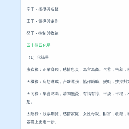
辛干 - 招攬與名聲
壬干 - 領導與協作
癸干 - 控制與收斂
四十個四化星
（1）化祿星：
廉貞祿：正業賺錢，感情忠貞，為官為商。含蓄，害羞，
天機祿：所想遂成，合夥運強，協作輔助。變動，扶持對
天同祿：集會吃喝，清閒無憂，有福有祿。平淡，平穩，
想。
太陰祿：股票期貨，感情家庭，女性母親。財富，收藏，
基礎上更進一步。