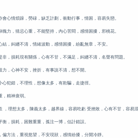
亦會心情煩躁，勞碌，缺乏計劃，衝動行事，情困，容易失戀。
缺魄力，猜忌心重，不能堅持，內心苦悶，感情困擾，邪桃花。
心結，糾纏不清，情緒波動，感情困擾，紛亂無章，不安。
是非，損耗現有關係，心有不甘，不滿足，糾纏不清，名聲有問題。
阻力，心神不安，挫折，有事說不清，想不開。
小心犯錯，不理性，想像太多，有欺騙，走捷徑。
重，精神衰弱。
 ，理想太多，陳義太多，越界線，容易吃虧 受挫敗，心有不甘，容易
平衡，損耗，困難重重，孤注一博，估計錯誤。
，偏方法，重視慾望，不安現狀，感情紛擾，分開冷靜。