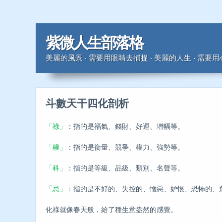
紫微人生部落格
美麗的風景 ‧ 需要用眼睛去捕捉 ‧ 美麗的人生 ‧ 需要
斗數天干四化剖析
「祿」
：指的是福氣、錢財、好運、增幅等。
「權」
：指的是衡量、競爭、權力、強勢等。
「科」
：指的是等級、品級、類別、名聲等。
「忌」
：指的是不好的、失控的、憎惡、妒恨、恐怖的、
化祿就像春天般，給了種生意盎然的感覺。