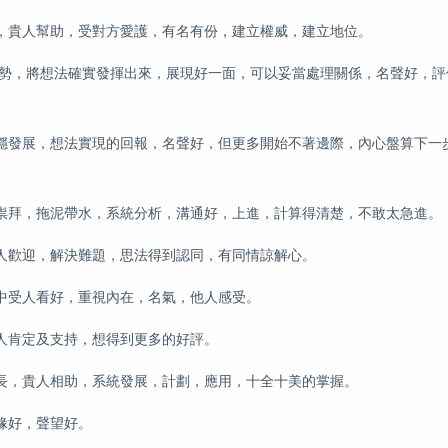
，貴人幫助，受對方愛護，有名有份，建立權威，建立地位。
形勢，將想法確實發揮出來，展現好一面，可以妥當處理關係，名聲好，評
穩發展，想法實現的回報，名聲好，但更多開始不著邊際，內心盤算下一
祟拜，拖泥帶水，系統分析，溝通好，上進，計算得清楚，不敢太急進。
人歡迎，解決難題，思法得到認同，有同情諒解心。
中受人看好，重視內在，名氣，他人感受。
人肯定及支持，想得到更多的好評。
長，貴人相助，系統發展，計劃，應用，十全十美的掌握。
緣好，聲望好。