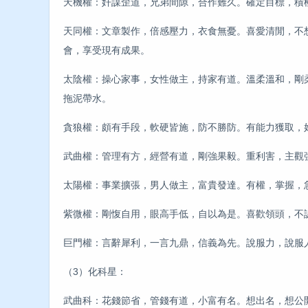
天機權：奸謀歪道，兄弟間隙，合作難久。確定目標，積極
天同權：文章製作，倍感壓力，衣食無憂。喜愛清閒，不
會，享受現有成果。
太陰權：操心家事，女性做主，持家有道。溫柔溫和，剛
拖泥帶水。
貪狼權：頗有手段，軟硬皆施，防不勝防。有能力獲取，
武曲權：管理有方，經營有道，剛強果毅。重利害，主觀
太陽權：事業擴張，男人做主，富貴發達。有權，掌握，
紫微權：剛愎自用，眼高手低，自以為是。喜歡領頭，不
巨門權：言辭犀利，一言九鼎，信義為先。說服力，說服
（3）化科星：
武曲科：花錢節省，管錢有道，小富有名。想出名，想公