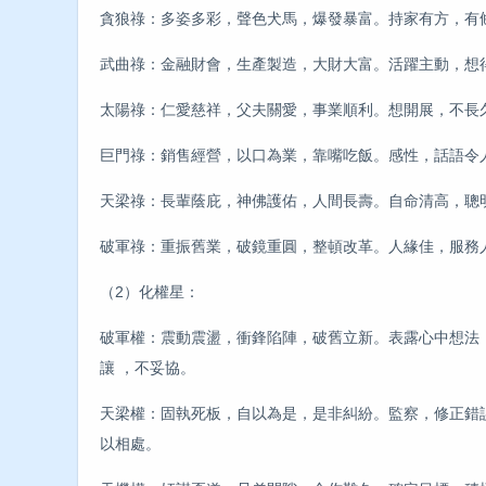
貪狼祿：多姿多彩，聲色犬馬，爆發暴富。持家有方，有
武曲祿：金融財會，生產製造，大財大富。活躍主動，想
太陽祿：仁愛慈祥，父夫關愛，事業順利。想開展，不長
巨門祿：銷售經營，以口為業，靠嘴吃飯。感性，話語令
天梁祿：長輩蔭庇，神佛護佑，人間長壽。自命清高，聰
破軍祿：重振舊業，破鏡重圓，整頓改革。人緣佳，服務
（2）化權星：
破軍權：震動震盪，衝鋒陷陣，破舊立新。表露心中想法
讓 ，不妥協。
天梁權：固執死板，自以為是，是非糾紛。監察，修正錯
以相處。