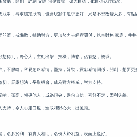
發展，開創，計劃 交際 領導管理，擴大目標，把目標執行出來。
想競爭，尋求穩定狀態，也會現狀中追求更好，只是不想改變太多，有點
柔並濟，戒懶散，輔助對方，更加努力去經營關係，執掌財務 家庭，井井
好想得到，野心大，主動出擊，投機，博彩，佔有慾，競爭。
強，不服輸，容易忽略感情，堅持，幹勁，貢獻感情關係，開創，想要更
急切，展露想法，爭取機會，成為對方權威，對方支持。
認輸，孤高，領導他人，成為頂尖，過份自信，喜好不定，因利失義。
人支持，令人心服口服，進取和野心大，出風頭。
開，名多於利，有貴人相助，名份大於利益，表面上也好。