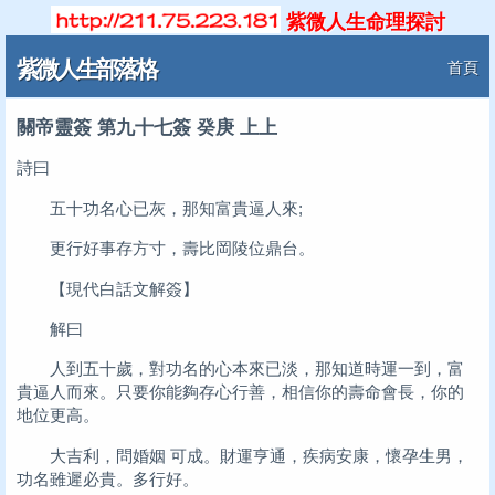
紫微人生命理探討
紫微人生部落格
首頁
關帝靈簽 第九十七簽 癸庚 上上
詩曰
五十功名心已灰，那知富貴逼人來;
更行好事存方寸，壽比岡陵位鼎台。
【現代白話文解簽】
解曰
人到五十歲，對功名的心本來已淡，那知道時運一到，富
貴逼人而來。只要你能夠存心行善，相信你的壽命會長，你的
地位更高。
大吉利，問婚姻 可成。財運亨通，疾病安康，懷孕生男，
功名雖遲必貴。多行好。