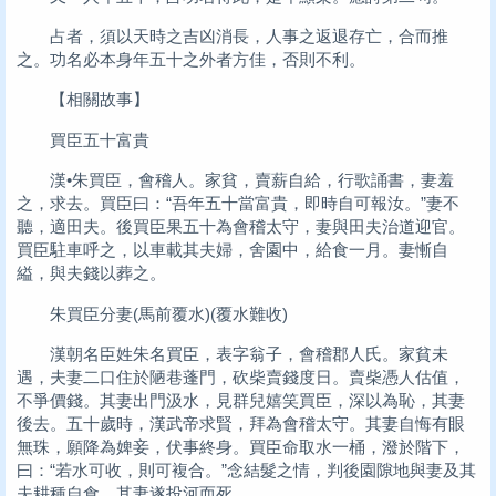
占者，須以天時之吉凶消長，人事之返退存亡，合而推
之。功名必本身年五十之外者方佳，否則不利。
【相關故事】
買臣五十富貴
漢•朱買臣，會稽人。家貧，賣薪自給，行歌誦書，妻羞
之，求去。買臣曰：“吾年五十當富貴，即時自可報汝。”妻不
聽，適田夫。後買臣果五十為會稽太守，妻與田夫治道迎官。
買臣駐車呼之，以車載其夫婦，舍園中，給食一月。妻慚自
縊，與夫錢以葬之。
朱買臣分妻(馬前覆水)(覆水難收)
漢朝名臣姓朱名買臣，表字翁子，會稽郡人氏。家貧未
遇，夫妻二口住於陋巷蓬門，砍柴賣錢度日。賣柴憑人估值，
不爭價錢。其妻出門汲水，見群兒嬉笑買臣，深以為恥，其妻
後去。五十歲時，漢武帝求賢，拜為會稽太守。其妻自悔有眼
無珠，願降為婢妾，伏事終身。買臣命取水一桶，潑於階下，
曰：“若水可收，則可複合。”念結髮之情，判後園隙地與妻及其
夫耕種自食，其妻遂投河而死。