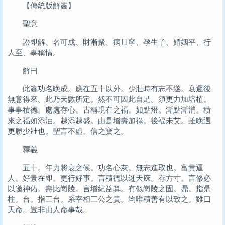
【傳統版解簽】
聖意
訟即解、名可成、財漸聚、病且寧、孕生子、婚姻平、行
人至、事稱情。
解曰
此簽功名晚成。應在五十以外。少壯時有志不遂。衰遲後
無意得來。此乃天數所定。然不可因此自足。須更力加培植。
事事積德。處處存心。古稱現在之福。如點燈。漸點漸消。積
來之福如添油。越添越盛。由是增壽加祿。後福未艾。雖晚遇
更勝少壯也。聖言不虛。信之寶之。
釋義
五十。年力將衰之候。功名心灰。無志進取也。富貴逼
人。好景在即。更行好事。言積德以迓天庥。存方寸。言修必
以邀神佑。壽比崗陵。言增紀益算。有似崗陵之固。鼎。指鼎
柱。台。指三台。系宰相三公之貴。均唯積善有以致之。雖曰
天命。豈非由人命事哉。