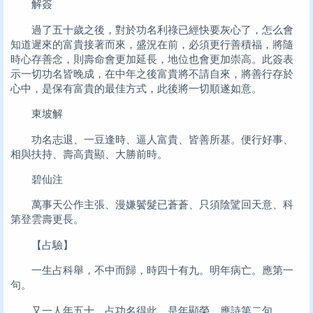
解簽
過了五十歲之後，對於功名利祿已經快要灰心了，怎么會
知道遲來的富貴接著而來，盛況在前，必須更行善積福，將隨
時心存善念，則壽命會更加延長，地位也會更加崇高。此簽表
示一切功名皆晚成，在中年之後富貴將不請自來，將善行存於
心中，是保有富貴的最佳方式，此後將一切順遂如意。
東坡解
功名志退、一豆逢時、逼人富貴、皆善所基。便行好事、
相與扶持、壽高貴顯、大勝前時。
碧仙注
萬事天公作主張、漫嫌鬢髮已蒼蒼、只須陰騭回天意、科
第登雲壽更長。
【占驗】
一生占科舉，不中而歸，時四十有九。明年病亡。應第一
句。
又一人年五十，占功名得此，是年顯榮。應詩第二句。