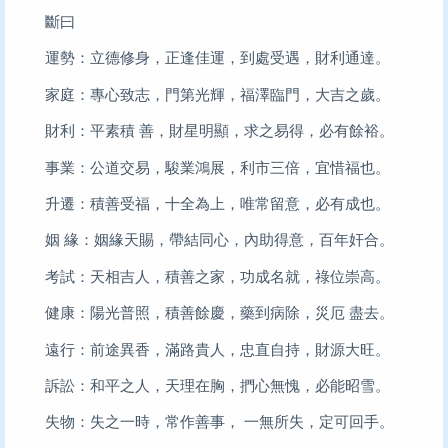
斷曰
運勢：立德修身，正逢佳運，到處受遇，財利通達。
家庭：專心致志，門第光輝，福澤臨門，大吉之歲。
財利：平素積 善，財星明顯，求之易得，必有餘裕。
事業：公道交易，駿業鴻展，利市三倍，宜惜福也。
升遷：積善受福，十全為上，唯常留意，必有成也。
姻 緣：姻緣天賜，帶結同心，內助得意，百年奸合。
考試：天相吉人，積善之家，功成名就，祿位崇高。
健康：陽光普照，積善餘慶，藥到病除，災厄 盡去。
遠行：前途異香，滿路貴人，忠直自持，財源大旺。
訴訟：和平之人，天理在胸，捫心無愧，必能昭雪。
失物：失之一時，常作善事， 一無所失，定可回手。