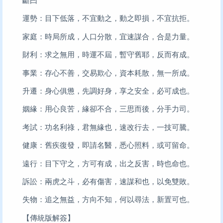
斷曰
運勢：目下低落，不宜動之，動之即損，不宜抗拒。
家庭：時局所成，人口分散，宜速謀合，合是力量。
財利：求之無用，時運不屆，暫守舊耶，反而有成。
事業：存心不善，交易欺心，資本耗散，無一所成。
升遷：身心俱憊，先調好身，享之安全，必可成也。
姻緣：用心良苦，緣卻不合，三思而後，分手力司。
考試：功名利祿，君無緣也，速改行去，一技可騰。
健康：舊疾復發，即請名醫，悉心照料，或可留命。
遠行：目下守之，方可有成，出之反害，時也命也。
訴訟：兩虎之斗，必有傷害，速謀和也，以免雙敗。
失物：追之無益，方向不知，何以尋法，新置可也。
【傳統版解簽】