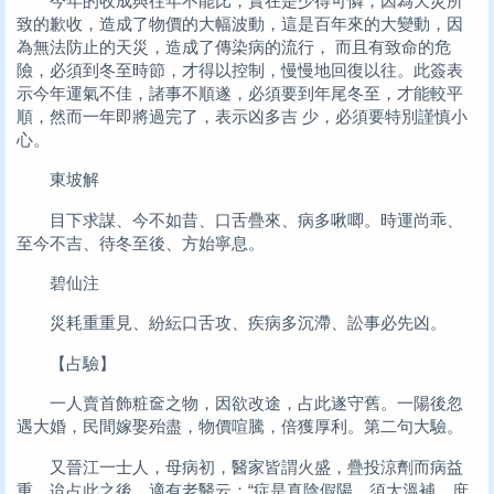
今年的收成與往年不能比，實在是少得可憐，因為天災所
致的歉收，造成了物價的大幅波動，這是百年來的大變動，因
為無法防止的天災，造成了傳染病的流行， 而且有致命的危
險，必須到冬至時節，才得以控制，慢慢地回復以往。此簽表
示今年運氣不佳，諸事不順遂，必須要到年尾冬至，才能較平
順，然而一年即將過完了，表示凶多吉 少，必須要特別謹慎小
心。
東坡解
目下求謀、今不如昔、口舌疊來、病多啾唧。時運尚乖、
至今不吉、待冬至後、方始寧息。
碧仙注
災耗重重見、紛紜口舌攻、疾病多沉滯、訟事必先凶。
【占驗】
一人賣首飾粧奩之物，因欲改途，占此遂守舊。一陽後忽
遇大婚，民間嫁娶殆盡，物價喧騰，倍獲厚利。第二句大驗。
又晉江一士人，母病初，醫家皆謂火盛，疊投涼劑而病益
重。迨占此之後，適有老醫云：“症是真陰假陽，須大溫補，庶