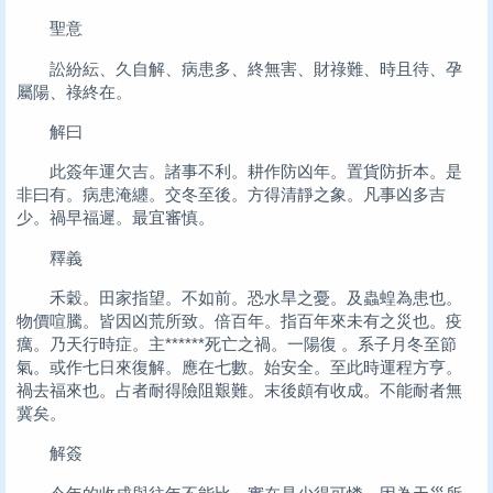
聖意
訟紛紜、久自解、病患多、終無害、財祿難、時且待、孕
屬陽、祿終在。
解曰
此簽年運欠吉。諸事不利。耕作防凶年。置貨防折本。是
非曰有。病患淹纏。交冬至後。方得清靜之象。凡事凶多吉
少。禍早福遲。最宜審慎。
釋義
禾穀。田家指望。不如前。恐水旱之憂。及蟲蝗為患也。
物價喧騰。皆因凶荒所致。倍百年。指百年來未有之災也。疫
癘。乃天行時症。主******死亡之禍。一陽復 。系子月冬至節
氣。或作七日來復解。應在七數。始安全。至此時運程方亨。
禍去福來也。占者耐得險阻艱難。末後頗有收成。不能耐者無
冀矣。
解簽