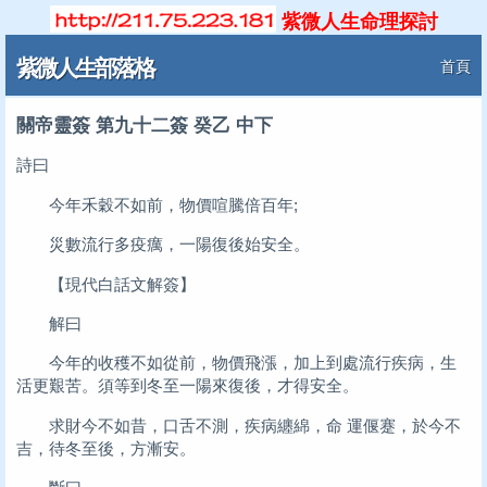
紫微人生命理探討
紫微人生部落格
首頁
關帝靈簽 第九十二簽 癸乙 中下
詩曰
今年禾穀不如前，物價喧騰倍百年;
災數流行多疫癘，一陽復後始安全。
【現代白話文解簽】
解曰
今年的收穫不如從前，物價飛漲，加上到處流行疾病，生
活更艱苦。須等到冬至一陽來復後，才得安全。
求財今不如昔，口舌不測，疾病纏綿，命 運偃蹇，於今不
吉，待冬至後，方漸安。