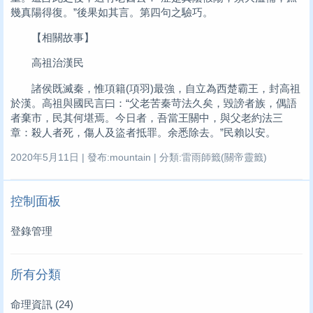
幾真陽得復。”後果如其言。第四句之驗巧。
【相關故事】
高祖治漢民
諸侯既滅秦，惟項籍(項羽)最強，自立為西楚霸王，封高祖
於漢。高祖與國民言曰：“父老苦秦苛法久矣，毀謗者族，偶語
者棄市，民其何堪焉。今日者，吾當王關中，與父老約法三
章：殺人者死，傷人及盜者抵罪。余悉除去。”民賴以安。
2020年5月11日 | 發布:mountain | 分類:雷雨師籤(關帝靈籤)
控制面板
登錄管理
所有分類
命理資訊
(24)