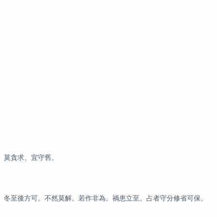
、莫貪求、宜守舊。
冬至後方可。不然莫解。若作非為。禍患立至。占者守分修省可保。