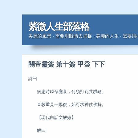
紫微人生部落格
美麗的風景 ‧ 需要用眼睛去捕捉 ‧ 美麗的人生 ‧ 需要
關帝靈簽 第十簽 甲癸 下下
詩曰
病患時時命蹇衰，何須打瓦共鑽龜;
直教重見一陽復，始可求神仗佛持。
【現代白話文解簽】
解曰