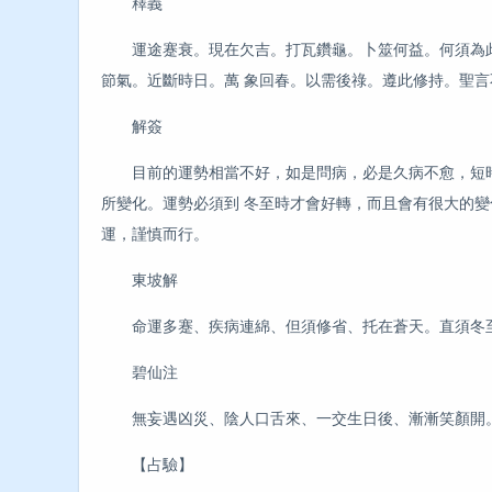
釋義
運途蹇衰。現在欠吉。打瓦鑽龜。卜筮何益。何須為此
節氣。近斷時日。萬 象回春。以需後祿。遵此修持。聖
解簽
目前的運勢相當不好，如是問病，必是久病不愈，短時
所變化。運勢必須到 冬至時才會好轉，而且會有很大的
運，謹慎而行。
東坡解
命運多蹇、疾病連綿、但須修省、托在蒼天。直須冬至
碧仙注
無妄遇凶災、陰人口舌來、一交生日後、漸漸笑顏開
【占驗】