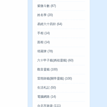
紫微斗數
(87)
姓名學
(20)
易經六十四卦
(64)
手相
(14)
面相
(14)
塔羅牌
(78)
六十甲子籤(媽祖靈籤)
(60)
觀音靈籤
(100)
雷雨師籤(關帝靈籤)
(100)
生活札記
(50)
電腦網路
(14)
台北市旅遊
(111)