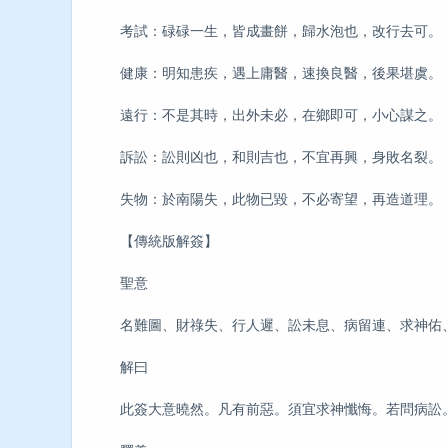
考試：碌碌一生，皆成畫餅，歸水泡也，改行去可。
健康：明知患疾，遇上庸醫，速換良醫，後果堪虞。
遠行：不是其時，出外未必，在鄉即可，小心謀之。
訴訟：訟則凶也，和則吉也，不宜再興，身敗名裂。
失物：於南陽失，此物已毀，不必寄望，再造道理。
【傳統版解簽】
聖意
名難圖、財祿失、行人遲、訟未息、病留連、求神佑
解曰
此簽大意曉然。凡有前惡。須宜求神懺悔。若問病訟。