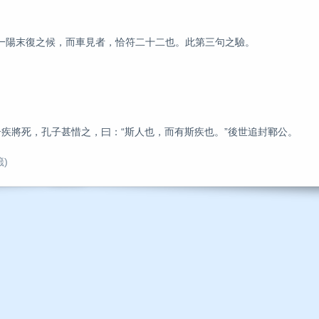
陽末復之候，而車見者，恰符二十二也。此第三句之驗。
將死，孔子甚惜之，曰：“斯人也，而有斯疾也。”後世追封鄆公。
籤)