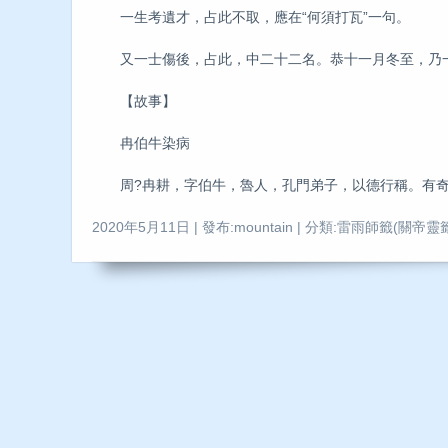
一生考遺才，占此不取，應在“何須打瓦”一句。
又一士傷後，占此，中二十二名。恭十一月冬至，乃一
【故事】
冉伯牛染病
周?冉耕，字伯牛，魯人，孔門弟子，以德行稱。有奇疾
2020年5月11日 | 發布:mountain | 分類:雷雨師籤(關帝靈