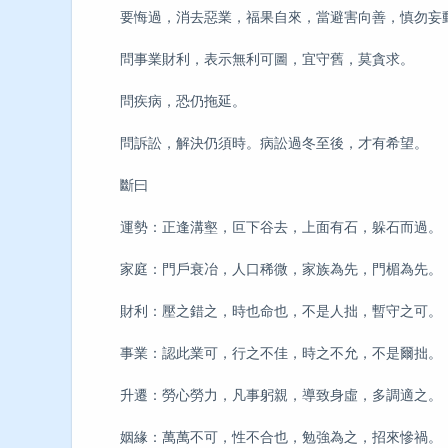
要悔過，消去惡業，福果自來，當避害向善，慎勿妄
問事業財利，表示無利可圖，宜守舊，莫貪求。
問疾病，恐仍拖延。
問訴訟，解決仍須時。病訟過冬至後，才有希望。
斷曰
運勢：正逢溝壑，叵下谷去，上面有石，躲石而過。
家庭：門戶衰冶，人口稀微，家族為先，門楣為先。
財利：壓之錯之，時也命也，不是人拙，暫守之可。
事業：認此業可，行之不佳，時之不允，不是爾拙。
升遷：勞心勞力，凡事躬親，導致身虛，多調適之。
姻緣：萬萬不可，性不合也，勉強為之，招來慘禍。