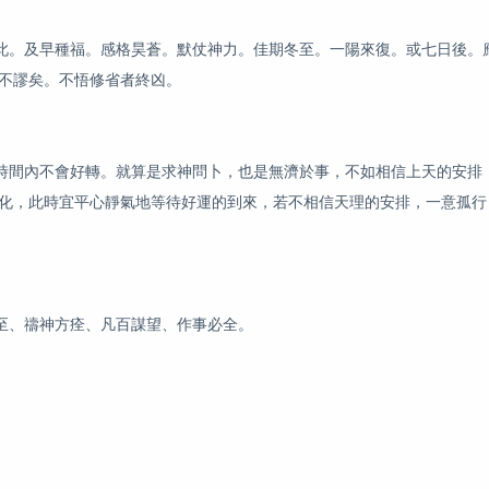
。及早種福。感格昊蒼。默仗神力。佳期冬至。一陽來復。或七日後。
言不謬矣。不悟修省者終凶。
間內不會好轉。就算是求神問卜，也是無濟於事，不如相信上天的安排
變化，此時宜平心靜氣地等待好運的到來，若不相信天理的安排，一意孤行
、禱神方痊、凡百謀望、作事必全。
。