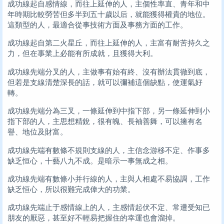
成功線起自感情線，而往上延伸的人，主個性率直、青年和中
年時期比較勞苦但多半到五十歲以后，就能獲得權貴的地位。
這類型的人，最適合從事技術方面及事務方面的工作。
成功線起自第二火星丘，而往上延伸的人，主富有耐苦持久之
力，但在事業上必能有所成就，且獲得大利。
成功線先端分叉的人，主做事有始有終、沒有辦法貫徹到底，
但若是支線清楚深長的話，就可以彌補這個缺點，使運氣好
轉。
成功線先端分為三叉，一條延伸到中指下部，另一條延伸到小
指下部的人，主思想精銳，很有魄、長袖善舞，可以擁有名
譽、地位及財富。
成功線先端有數條不規則支線的人，主信念游移不定、作事多
缺乏恒心，十藝八九不成。是暗示一事無成之相。
成功線先端有數條小并行線的人，主與人相處不易協調，工作
缺乏恒心，所以很難完成偉大的功業。
成功線先端止于感情線上的人，主感情起伏不定、常遭受知已
朋友的厭惡，甚至好不輕易把握住的幸運也會溜掉。