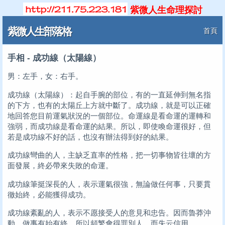
紫微人生命理探討
紫微人生部落格
首頁
手相 - 成功線（太陽線）
男：左手，女：右手。
成功線（太陽線）：起自手腕的部位，有的一直延伸到無名指
的下方，也有的太陽丘上方就中斷了。成功線，就是可以正確
地回答您目前運氣狀況的一個部位。命運線是看命運的運轉和
強弱，而成功線是看命運的結果。所以，即使喚命運很好，但
若是成功線不好的話，也沒有辦法得到好的結果。
成功線彎曲的人，主缺乏直率的性格，把一切事物皆往壞的方
面發展，終必帶來失敗的命運。
成功線筆挺深長的人，表示運氣很強，無論做任何事，只要貫
徹始終，必能獲得成功。
成功線紊亂的人，表示不愿接受人的意見和忠告。因而魯莽沖
動，做事有始有終，所以頻繁會得罪別人，而失云信用。