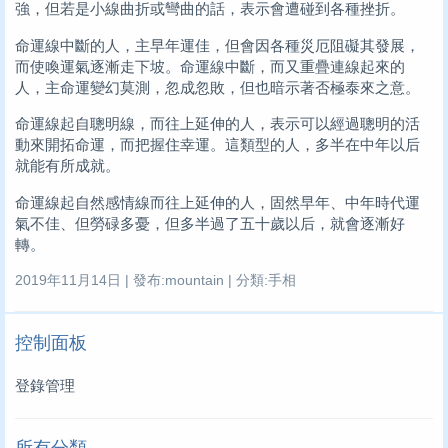
強，但若是小線曲折或彎曲的話，表示會遭碰到各種挫折。
命運線中斷的人，主早年運佳，但會因各種災厄阻礙其發展，
而使喚運氣逐漸走下坡。命運線中斷，而又重疊連線起來的
人，主命運變幻莫測，忽成忽敗，但也暗示著否極泰來之意。
命運線起自聰明線，而往上延伸的人，表示可以經過聰明的活
動來開拓命運，而把握住幸運。這類型的人，多半在中年以后
就能有所成就。
命運線起自然感情線而往上延伸的人，固然早年、中年時代運
氣不佳、但勞碌多憂，但多半過了五十歲以后，就會逐漸好
轉。
2019年11月14日 | 發布:mountain | 分類:手相
控制面板
登錄管理
所有分類