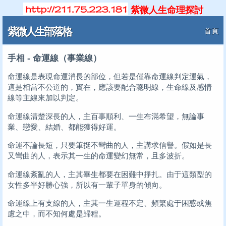
紫微人生命理探討
紫微人生部落格
首頁
手相 - 命運線（事業線）
命運線是表現命運消長的部位，但若是僅靠命運線判定運氣，
這是相當不公道的，實在，應該要配合聰明線，生命線及感情
線等主線來加以判定。
命運線清楚深長的人，主百事順利、一生布滿希望，無論事
業、戀愛、結婚、都能獲得好運。
命運不論長短，只要筆挺不彎曲的人，主講求信譽。假如是長
又彎曲的人，表示其一生的命運變幻無常，且多波折。
命運線紊亂的人，主其畢生都要在困難中掙扎。由于這類型的
女性多半好勝心強，所以有一輩子單身的傾向。
命運線上有支線的人，主其一生運程不定、頻繁處于困惑或焦
慮之中，而不知何處是歸程。