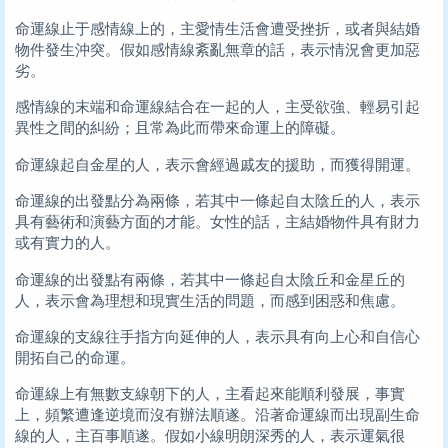
命運線止于感情線上的，主愛情生活會遭受挫折，或者與結婚
物件發生沖突。假如感情線紊亂無章的話，表示情況會更加惡
劣。
感情線的末端和命運線結合在一起的人，主受欲強、輕易引起
異性之間的糾紛；且常為此而帶來命運上的障礙。
命運線起自金星的人，表示會經過戚友的援助，而獲得開運。
命運線的出發點分為兩條，若其中一條起自太陰丘的人，表示
具有藝術和演藝方面的才能。女性的話，主結婚物件具有財力
或有實力的人。
命運線的出發點有兩條，若其中一條起自太陰丘和金星丘的
人，表示會為理想和現實生活的問題，而感到困惑和焦慮。
命運線的支線往手指方向延伸的人，表示具有向上心和自信心
開拓自己的命運。
命運線上有無數支線朝下的人，主看起來能順利發展，事實
上，頻繁遭逢逆境而沒有辦法順遂。沿著命運線而出現副生命
線的人，主百事順遂。假如小線明朗深秀的人，表示運氣很