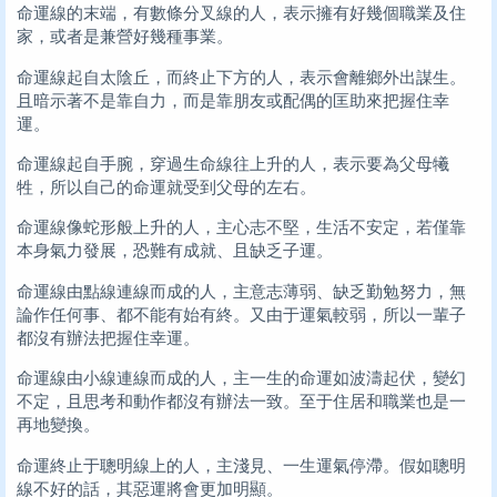
命運線的末端，有數條分叉線的人，表示擁有好幾個職業及住
家，或者是兼營好幾種事業。
命運線起自太陰丘，而終止下方的人，表示會離鄉外出謀生。
且暗示著不是靠自力，而是靠朋友或配偶的匡助來把握住幸
運。
命運線起自手腕，穿過生命線往上升的人，表示要為父母犧
牲，所以自己的命運就受到父母的左右。
命運線像蛇形般上升的人，主心志不堅，生活不安定，若僅靠
本身氣力發展，恐難有成就、且缺乏子運。
命運線由點線連線而成的人，主意志薄弱、缺乏勤勉努力，無
論作任何事、都不能有始有終。又由于運氣較弱，所以一輩子
都沒有辦法把握住幸運。
命運線由小線連線而成的人，主一生的命運如波濤起伏，變幻
不定，且思考和動作都沒有辦法一致。至于住居和職業也是一
再地變換。
命運終止于聰明線上的人，主淺見、一生運氣停滯。假如聰明
線不好的話，其惡運將會更加明顯。