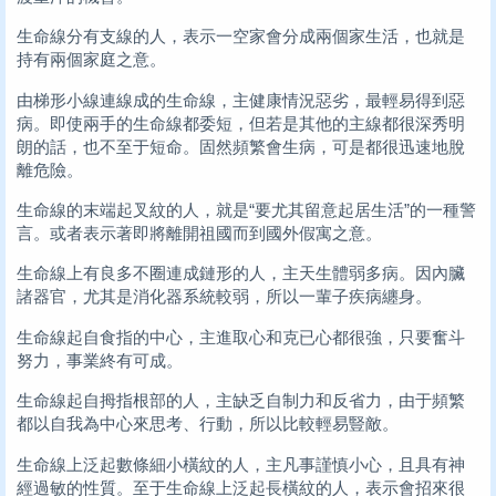
生命線分有支線的人，表示一空家會分成兩個家生活，也就是
持有兩個家庭之意。
由梯形小線連線成的生命線，主健康情況惡劣，最輕易得到惡
病。即使兩手的生命線都委短，但若是其他的主線都很深秀明
朗的話，也不至于短命。固然頻繁會生病，可是都很迅速地脫
離危險。
生命線的末端起叉紋的人，就是“要尤其留意起居生活”的一種警
言。或者表示著即將離開祖國而到國外假寓之意。
生命線上有良多不圈連成鏈形的人，主天生體弱多病。因內臟
諸器官，尤其是消化器系統較弱，所以一輩子疾病纏身。
生命線起自食指的中心，主進取心和克已心都很強，只要奮斗
努力，事業終有可成。
生命線起自拇指根部的人，主缺乏自制力和反省力，由于頻繁
都以自我為中心來思考、行動，所以比較輕易豎敵。
生命線上泛起數條細小橫紋的人，主凡事謹慎小心，且具有神
經過敏的性質。至于生命線上泛起長橫紋的人，表示會招來很