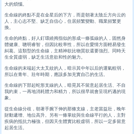
大的煩惱。
生命線的終點不是在金星后的下方，而是朝著太陰丘方向云的
人，主心志不堅、缺乏自信心，住居頻繁變動、職業頻繁更
換。
生命的終點，好人釘環繞拇指似的形成一條弧線的人，固然身
體健康、聰明睿智，但因比較率性，所以在愛情方面輕易發生
糾葛。這類型的生命線，主精神欲比物質欲還要強烈。同時天
生全質虛弱，缺乏生活意欲和性的魅力。
生命線的末端起大太叉紋的人，暗示其中年以后的運氣較弱，
所以在青年、壯年時期，應該多加充實自己的生活。
生命線的下部起蛇形支線的人，暗晃其不留意起居生活、不自
我約束，一再地消耗體力和精力，所以很早就會呈現朽邁的現
象。
從生命線分歧，朝著手腕下伸的那條支線，主老當益壯，晚年
財動遞增、地位高升。另有一條掌紋與生命線平行的人，主對
疾病的抵抗力極強，但因天生體實比較虛弱，所以一定多留意
起居生活。