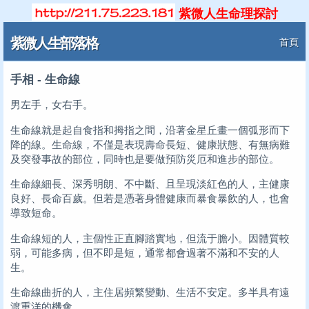
紫微人生命理探討
紫微人生部落格
首頁
手相 - 生命線
男左手，女右手。
生命線就是起自食指和拇指之間，沿著金星丘畫一個弧形而下
降的線。生命線，不僅是表現壽命長短、健康狀態、有無病難
及突發事故的部位，同時也是要做預防災厄和進步的部位。
生命線細長、深秀明朗、不中斷、且呈現淡紅色的人，主健康
良好、長命百歲。但若是憑著身體健康而暴食暴飲的人，也會
導致短命。
生命線短的人，主個性正直腳踏實地，但流于膽小。因體質較
弱，可能多病，但不即是短，通常都會過著不滿和不安的人
生。
生命線曲折的人，主住居頻繁變動、生活不安定。多半具有遠
渡重洋的機會。