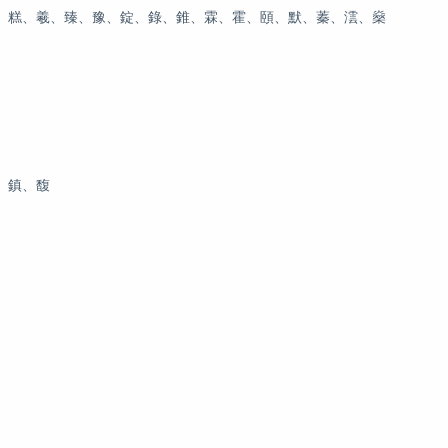
、糕、羲、臻、豫、錠、錄、錐、霖、霍、頤、默、蓁、澐、燊
、鎮、馥