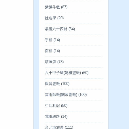
紫微斗數
(87)
姓名學
(20)
易經六十四卦
(64)
手相
(14)
面相
(14)
塔羅牌
(78)
六十甲子籤(媽祖靈籤)
(60)
觀音靈籤
(100)
雷雨師籤(關帝靈籤)
(100)
生活札記
(50)
電腦網路
(14)
台北市旅遊
(111)