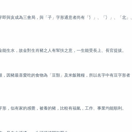
字即與亥成為三會局，與「子」字形通意者尚有「氵」、「冫」、「北」
金能生水，故金對生肖豬之人有幫扶之意，一生能受長上、長官提拔。
根，因豬最喜愛吃的食物為「豆類」及米飯雜糧，所以名字中有豆字形者
字形，似有家的感覺，被養的豬，比較有福氣，工作、事業均能順利。