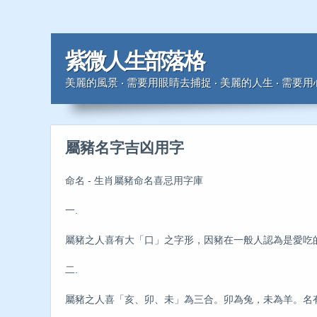
紫微人生部落格
美麗的風景 ‧ 需要用眼睛去捕捉 ‧ 美麗的人生 ‧ 需要
屬豬名字吉凶用字
命名 - 生肖屬豬命名喜忌用字庫
一.
屬豬之人喜有大「口」之字形，因豬在一般人認為是愛吃
二.
屬豬之人喜「亥、卯、未」為三合。卯為兔，未為羊。名