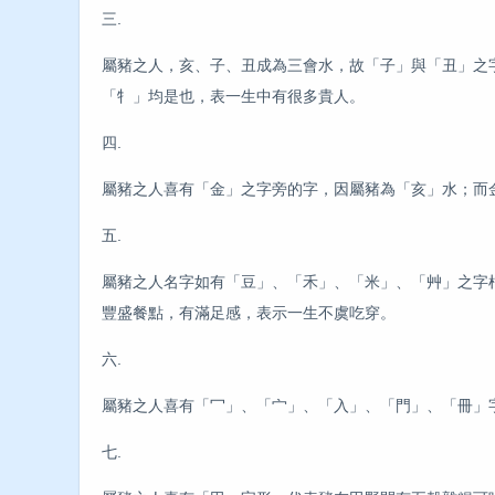
三.
屬豬之人，亥、子、丑成為三會水，故「子」與「丑」之
「牜」均是也，表一生中有很多貴人。
四.
屬豬之人喜有「金」之字旁的字，因屬豬為「亥」水；而
五.
屬豬之人名字如有「豆」、「禾」、「米」、「艸」之字
豐盛餐點，有滿足感，表示一生不虞吃穿。
六.
屬豬之人喜有「冖」、「宀」、「入」、「門」、「冊」
七.