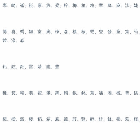
、專、崎、崙、崧、康、旌、梁、梓、梅、笙、粒、章、鳥、麻、浤、婕
、博、喜、喬、媚、富、廊、棟、森、棲、棣、甥、登、發、童、策、筍
、茜、淥、淼
、鉛、鉉、鈿、雷、靖、飽、豊
、種、箕、精、翡、翟、肇、舞、輔、銀、銘、菉、溱、溎、榞、箐、銚
、樟、樑、穀、稷、稻、箱、篆、篇、諄、豎、醇、鋅、鋒、養、萩、槿