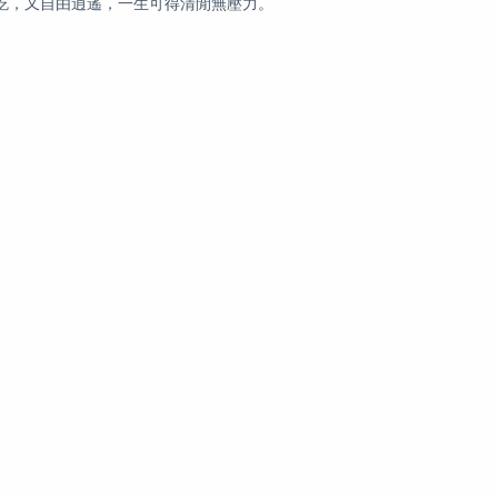
吃，又自由逍遙，一生可得清閒無壓力。