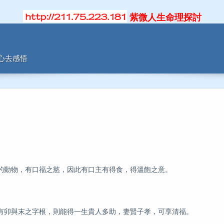
紫微人生命理探討
用心去感悟
的動物，有口福之慾，因此有口主有得食，得溫飽之意。
有卯與末之字根，則能得一生貴人多助，妻賢子孝，可享清福。