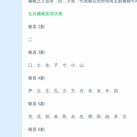
屬豬之人喜有「田」字形，代表豬在田野間有五穀雜糧可
生肖屬豬喜用字庫
豬喜 2劃
二
豬喜 3劃
口、士、女、子、寸、小、山
豬喜 4劃
尹、云、壬、孔、少、方、月、木、水、牛、四
豬喜 5劃
充、北、卯、未、民、永、生、用、田、由、禾、立
豬喜 6劃