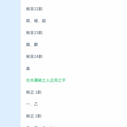
豬喜22劃
藺、權、鑑
豬喜23劃
蘭、麟
豬喜24劃
鑫
生肖屬豬之人忌用之字
豬忌 1劃
一、乙
豬忌 2劃