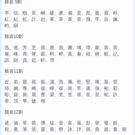
雞喜 9劃
亭、信、勁、宣、峒、建、彥、扁、是、星、盈、眉、科、
紅、紀、虹、計、赳、軍、革、韋、音、飛、芊、垚、姵、
畇、紃
雞喜10劃
迅、巡、芳、芝、原、唐、員、圃、埔、堉、家、容、宸、
展、峰、席、庫、庭、料、畔、真、秦、紐、耕、航、記、
訓、財、貢、起、軒、邗
雞喜11劃
近、若、苗、苑、振、浦、浩、珮、乾、堅、堆、基、堂、
培、婉、專、崎、崖、崢、崔、崗、常、康、強、彬、彩、
彫、旋、旌、晨、曹、梁、梵、笠、笛、笙、翌、蛇、許、
章、頂、苹、婕、翊
雞喜12劃
述、迪、草、凱、博、堤、壹、富、嵐、彭、登、發、皓、
程、童、筆、筑、粟、善、舒、詠、評、賀、貴、超、量、順