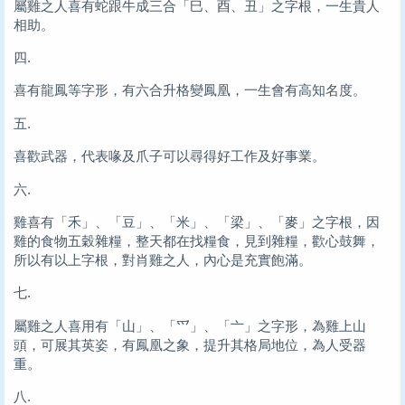
屬雞之人喜有蛇跟牛成三合「巳、酉、丑」之字根，一生貴人
相助。
四.
喜有龍鳳等字形，有六合升格變鳳凰，一生會有高知名度。
五.
喜歡武器，代表喙及爪子可以尋得好工作及好事業。
六.
雞喜有「禾」、「豆」、「米」、「梁」、「麥」之字根，因
雞的食物五穀雜糧，整天都在找糧食，見到雜糧，歡心鼓舞，
所以有以上字根，對肖雞之人，內心是充實飽滿。
七.
屬雞之人喜用有「山」、「爫」、「亠」之字形，為雞上山
頭，可展其英姿，有鳳凰之象，提升其格局地位，為人受器
重。
八.