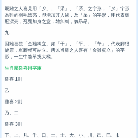
屬雞之人喜見用「彡」、「采」、「系」之字形，「彡」字形
為雞的羽毛漂亮，即增加其人緣，及「采」的字形，即代表雞
冠漂亮，冠冕加身之意，雄糾糾，氣昂昂。
九.
因雞喜歡「金雞獨立」如「干」、「平」、「華」，代表腳很
健康，單腳就可站立。所以肖雞之人喜有「金雞獨立」的字
形，一生中能單挑大樑。
生肖屬雞喜用字庫
雞喜 1劃
乙
雞喜 2劃
乃、二
雞喜 3劃
下、上、凡、千、口、土、士、大、小、川、己、巳、巾