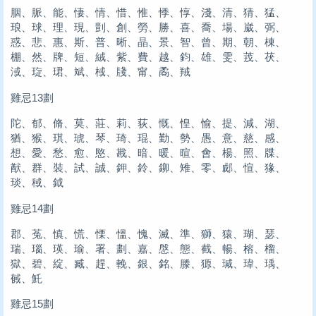
胭、脈、能、悽、情、惜、惟、悸、惇、淺、清、猜、猛、
琅、球、理、現、剴、創、勞、勝、喜、喬、場、崴、弼、
惑、悲、惠、斯、普、晰、晶、景、智、曾、期、朝、棟、
棚、然、牌、短、絨、紫、費、越、鈞、雄、雯、茙、茯、
淢、琁、珺、斌、棫、牋、甯、矞、羢
雞忌13劃
陀、郁、脩、莫、莊、莉、荻、慨、惶、愉、提、減、湖、
猶、猴、琪、琥、琴、琦、琨、勤、勢、愚、意、慈、感、
想、愛、愁、愈、愍、戡、暗、暖、暄、會、楊、照、牒、
猷、群、裝、試、誠、鉀、鈴、鉚、雉、零、郕、愃、猭、
琰、稢、鉞
雞忌14劃
郡、菟、慎、慌、慄、慍、愧、滅、準、獅、猿、瑚、瑟、
瑞、瑙、瑛、瑜、署、劃、嘉、慇、態、截、暢、榕、榴、
獄、碧、綻、臧、趕、輓、銀、銘、滕、獂、瑊、瑋、瑀、
戫、魠
雞忌15劃