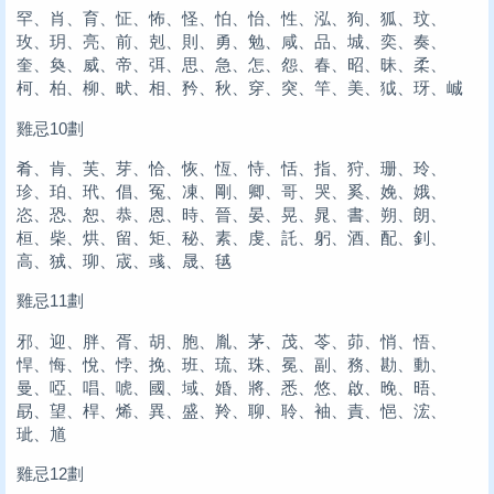
罕、肖、育、怔、怖、怪、怕、怡、性、泓、狗、狐、玟、
玫、玥、亮、前、剋、則、勇、勉、咸、品、城、奕、奏、
奎、奐、威、帝、弭、思、急、怎、怨、春、昭、昧、柔、
柯、柏、柳、畎、相、矜、秋、穿、突、竿、美、狘、玡、峸
雞忌10劃
肴、肯、芙、芽、恰、恢、恆、恃、恬、指、狩、珊、玲、
珍、珀、玳、倡、冤、凍、剛、卿、哥、哭、奚、娩、娥、
恣、恐、恕、恭、恩、時、晉、晏、晃、晁、書、朔、朗、
桓、柴、烘、留、矩、秘、素、虔、託、躬、酒、配、釗、
高、狨、珋、宬、彧、晟、毧
雞忌11劃
邪、迎、胖、胥、胡、胞、胤、茅、茂、苓、茆、悄、悟、
悍、悔、悅、悖、挽、班、琉、珠、冕、副、務、勘、動、
曼、啞、唱、唬、國、域、婚、將、悉、悠、啟、晚、晤、
勗、望、桿、烯、異、盛、羚、聊、聆、袖、責、悒、浤、
玼、馗
雞忌12劃