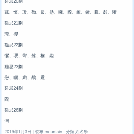
雞忌20劃
藏、懷、瓊、勸、嚴、懸、曦、朧、獻、鐘、騰、齡、騮
雞忌21劃
瓏、櫻
雞忌22劃
懼、瓔、彎、懿、權、鑑
雞忌23劃
戀、曬、纖、鷸、鷢
雞忌24劃
隴
雞忌26劃
灣
2019年1月3日 | 發布:mountain | 分類:姓名學