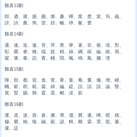
雞喜13劃
郎、迺、莆、揚、圓、塘、廉、暉、業、楚、當、筠、義、
詳、詩、農、雋、雷、邽、畹、竫、粲、豊
雞喜14劃
通、連、造、逢、菩、萍、菁、華、著、菲、菊、境、對、
彰、榮、睿、種、端、筵、精、綠、綱、綵、綸、維、翡、
翟、肇、臺、誥、賓、輔、閨、颯、鳴、鳳、墉、墐
雞喜15劃
陣、部、都、逵、進、萱、葦、葉、葡、董、儀、增、嶝、
幟、穀、稻、範、篇、緯、編、緹、誼、諒、談、論、豎、
賞、賢、賜、輝、霆、震、郴、逴、萩
雞喜16劃
運、道、達、蓉、蒼、播、導、彊、曆、暹、曄、橙、積、
穆、縈、翰、臻、融、親、諺、輯、雕、霖、霏、龍、蓁、
廩、諟