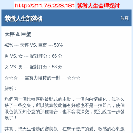
紫微人生命理探討
紫微人生部落格
首頁
天秤 & 巨蟹
42% --- 天秤 VS. 巨蟹 --- 58%
男 VS. 女 --- 配對評分：66 分
女 VS. 男 --- 配對評分：58 分
☆☆☆ --- 需努力維持的一對 --- ☆☆☆
解析：
您們倆一個比較喜歡被動式的主動，一個內向情緒化，似乎久
缺了一些交集，所以就算彼此都有好感也不是一拍即合，使個
眼色就互知心意的那種組合，也不容易深交，更別說進一步發
展了！
其實，您天生優越的審美觀，在蟹子豐沛的愛、敏感的心刺激