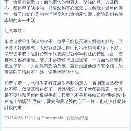
下，會更有創造力；而他廣大的包容力、堅強的意志力及耐
心，都是秤子缺少的。只要您夠真心誠意，收斂玩心過重的個
性；蟹子自給自足的生活態度和忠實的愛情觀，會讓您們有個
幸福的未來生活。
注意事項：
永遠追求平衡和諧的秤子，似乎只能接受別人對他有點好，又
不會太好的模式；太好就會擔心自己付出不夠而退縮，不好，
又想去爭取；這對於蟹子只要認定就牢牢鉗住的特性而言，委
實不太容易接受。蟹子未必瞭解您這些怪癖，一方面他會變得
毫無保留，一方面觀察您的反應，若是您讓他沒有安全感，他
可能除了情緒不佳外，還準備隨時消失。
和蟹子牽手，您得學著有狂風吹不動的定力，否則連自己都情
緒不穩，怎麼罩得住蟹子。另外切記：蟹子大都很戀家。尤其
是不要想和男蟹的母親爭寵，只要他不是那種鎮日將“我媽媽”掛
在嘴上的懦弱“男孩”，愛媽和愛老婆的心不一樣，也就沒什麼好
計較的啦！
2016年3月11日 | 發布:mountain | 分類:天秤座