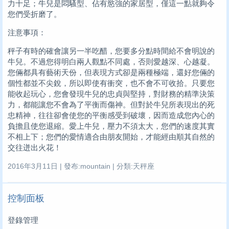
力十足；牛兒是悶騷型、佔有慾強的家居型，僅這一點就夠令
您們受折磨了。
注意事項：
秤子有時的確會讓另一半吃醋，您要多分點時間給不會明說的
牛兒。不過您得明白兩人觀點不同處，否則愛越深、心越凝。
您倆都具有藝術天份，但表現方式卻是兩種極端，還好您倆的
個性都並不尖銳，所以即使有衝突，也不會不可收拾。只要您
能收起玩心，您會發現牛兒的忠貞與堅持，對財務的精準決策
力，都能讓您不會為了平衡而傷神。但對於牛兒所表現出的死
忠精神，往往卻會使您的平衡感受到破壞，因而造成您內心的
負擔且使您退縮。愛上牛兒，壓力不須太大，您們的速度其實
不相上下；您們的愛情適合由朋友開始，才能經由順其自然的
交往迸出火花！
2016年3月11日 | 發布:mountain | 分類:天秤座
控制面板
登錄管理