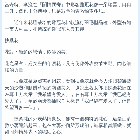
當奇特。李漁在「閒情偶寄」中形容雞冠花像一朵瑞雲，冉冉
上升，倒也十分傳神，只是彩色的雲恐怕不多見。
近年來花壇栽培的雞冠花比較流行羽毛型品種，外型有如
一支大毛筆，和傳統的雞冠花大異其趣。
扶桑花
花語：新鮮的戀情，微妙的美。
花之星占：處女座的守護花，具有使你外表熱情主動、內心細
膩的力量。
扶桑花是夏威夷的州花，看到扶桑花就會令人想起碧海藍
天的沙灘和腰掛草裙的南國美女。據說土著女郎把扶桑花插在
左耳上方表示「我希望有愛人」，在右耳上方表示「我已經有
愛人了」，至於兩邊都插呢？大概是「我已經有愛人了，但是
希望再多一個」。
扶桑花的外表熱情豪放，卻有一個獨特的花心，這是由多
數小蕊連結起來，包在大蕊外面所形成的，結構相當細緻，就
如同熱情外表下的纖細之心。