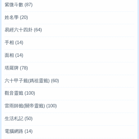
紫微斗數
(87)
姓名學
(20)
易經六十四卦
(64)
手相
(14)
面相
(14)
塔羅牌
(78)
六十甲子籤(媽祖靈籤)
(60)
觀音靈籤
(100)
雷雨師籤(關帝靈籤)
(100)
生活札記
(50)
電腦網路
(14)