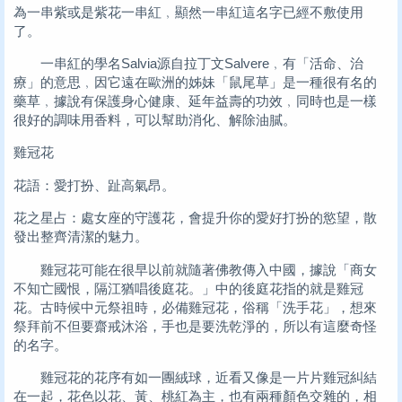
為一串紫或是紫花一串紅﹐顯然一串紅這名字已經不敷使用
了。
一串紅的學名Salvia源自拉丁文Salvere﹐有「活命、治
療」的意思﹐因它遠在歐洲的姊妹「鼠尾草」是一種很有名的
藥草﹐據說有保護身心健康、延年益壽的功效﹐同時也是一樣
很好的調味用香料，可以幫助消化、解除油膩。
雞冠花
花語：愛打扮、趾高氣昂。
花之星占：處女座的守護花，會提升你的愛好打扮的慾望，散
發出整齊清潔的魅力。
雞冠花可能在很早以前就隨著佛教傳入中國，據說「商女
不知亡國恨，隔江猶唱後庭花。」中的後庭花指的就是雞冠
花。古時候中元祭祖時，必備雞冠花，俗稱「洗手花」，想來
祭拜前不但要齋戒沐浴，手也是要洗乾淨的，所以有這麼奇怪
的名字。
雞冠花的花序有如一團絨球，近看又像是一片片雞冠糾結
在一起，花色以花、黃、桃紅為主，也有兩種顏色交雜的，相