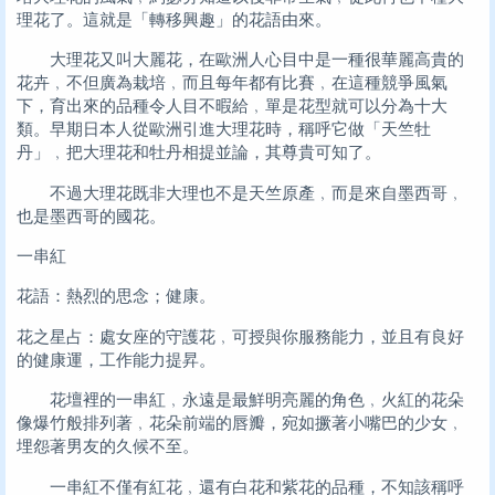
理花了。這就是「轉移興趣」的花語由來。
大理花又叫大麗花，在歐洲人心目中是一種很華麗高貴的
花卉﹐不但廣為栽培﹐而且每年都有比賽﹐在這種競爭風氣
下，育出來的品種令人目不暇給﹐單是花型就可以分為十大
類。早期日本人從歐洲引進大理花時，稱呼它做「天竺牡
丹」﹐把大理花和牡丹相提並論，其尊貴可知了。
不過大理花既非大理也不是天竺原產﹐而是來自墨西哥﹐
也是墨西哥的國花。
一串紅
花語：熱烈的思念；健康。
花之星占：處女座的守護花﹐可授與你服務能力，並且有良好
的健康運，工作能力提昇。
花壇裡的一串紅﹐永遠是最鮮明亮麗的角色﹐火紅的花朵
像爆竹般排列著﹐花朵前端的唇瓣，宛如撅著小嘴巴的少女﹐
埋怨著男友的久候不至。
一串紅不僅有紅花﹐還有白花和紫花的品種，不知該稱呼