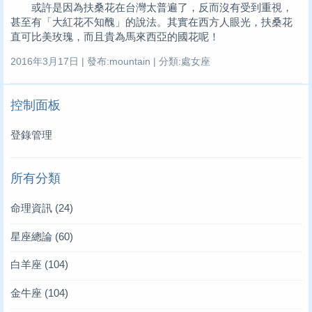
或許是因為扶桑花在台灣太普遍了，反而沒有受到重視，
甚至有「大紅花不知醜」的說法。其實在西方人眼光，扶桑花
直可比美玫瑰，而且貴為馬來西亞的國花呢！
2016年3月17日 | 發布:mountain | 分類:處女座
控制面板
登錄管理
所有分類
命理資訊
(24)
星座總論
(60)
白羊座
(104)
金牛座
(104)