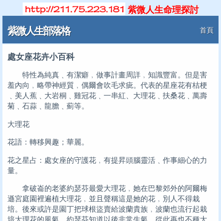
紫微人生命理探討
紫微人生部落格
首頁
處女座花卉小百科
特性為純真﹑有潔癖﹐做事計畫周詳﹐知識豐富。但是害
羞內向﹐略帶神經質﹐偶爾會吹毛求疵。代表的星座花有桔梗
﹑美人蕉﹑大岩桐﹑雞冠花﹑一串紅、大理花﹑扶桑花﹑萬壽
菊﹑石蒜﹑龍膽﹑薊等。
大理花
花語：轉移興趣；華麗。
花之星占：處女座的守護花﹐有提昇頭腦靈活﹑作事細心的力
量。
拿破崙的老婆約瑟芬最愛大理花﹐她在巴黎郊外的阿爾梅
遜宮庭園裡遍植大理花﹐並且聲稱這是她的花﹐別人不得栽
培。後來或許是園丁把球根盜賣給波蘭貴族﹐波蘭也流行起栽
培大理花的風氣﹐約瑟芬知道以後非常生氣﹐從此再也不種大