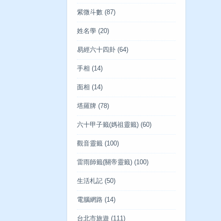
紫微斗數
(87)
姓名學
(20)
易經六十四卦
(64)
手相
(14)
面相
(14)
塔羅牌
(78)
六十甲子籤(媽祖靈籤)
(60)
觀音靈籤
(100)
雷雨師籤(關帝靈籤)
(100)
生活札記
(50)
電腦網路
(14)
台北市旅遊
(111)