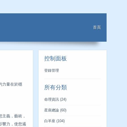
首頁
控制面板
登錄管理
的力量在於穩
所有分類
命理資訊
(24)
星座總論
(60)
想主義，藝術，
白羊座
(104)
影響力，使您遏