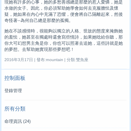
現她有許多的心事，她的多愁善感總是那麼的惹人愛憐，她是
水做的女子。因此，你必須幫助她學會如何去克服膽怯及懷
疑，她如果在內心中充滿了恐懼，便會將自己隔離起來，然後
奇怪著--為何自己總是那麼的孤獨。
她在不談感情時，很能夠以獨立的人格、世故的態度來掩飾她
的羞怯，她甚至在獨處時還會寫些情詩，如果她唸給你聽，那
你大可幻想男主角是你，你也可以照著去追她，這些詩就是她
的夢想。去幫助她實現那些夢想吧！
2016年3月17日 | 發布:mountain | 分類:雙魚座
控制面板
登錄管理
所有分類
命理資訊
(24)