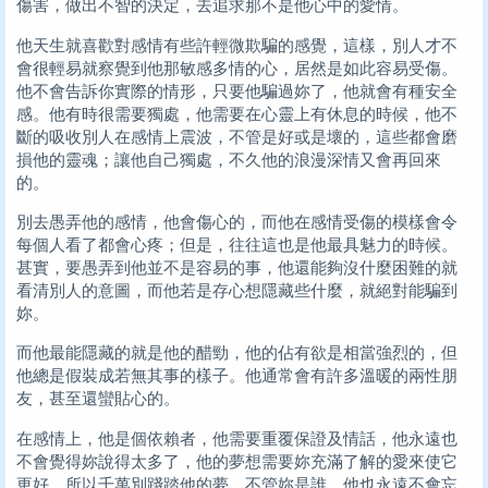
傷害，做出不智的決定，去追求那不是他心中的愛情。
他天生就喜歡對感情有些許輕微欺騙的感覺，這樣，別人才不
會很輕易就察覺到他那敏感多情的心，居然是如此容易受傷。
他不會告訴你實際的情形，只要他騙過妳了，他就會有種安全
感。他有時很需要獨處，他需要在心靈上有休息的時候，他不
斷的吸收別人在感情上震波，不管是好或是壞的，這些都會磨
損他的靈魂；讓他自己獨處，不久他的浪漫深情又會再回來
的。
別去愚弄他的感情，他會傷心的，而他在感情受傷的模樣會令
每個人看了都會心疼；但是，往往這也是他最具魅力的時候。
甚實，要愚弄到他並不是容易的事，他還能夠沒什麼困難的就
看清別人的意圖，而他若是存心想隱藏些什麼，就絕對能騙到
妳。
而他最能隱藏的就是他的醋勁，他的佔有欲是相當強烈的，但
他總是假裝成若無其事的樣子。他通常會有許多溫暖的兩性朋
友，甚至還蠻貼心的。
在感情上，他是個依賴者，他需要重覆保證及情話，他永遠也
不會覺得妳說得太多了，他的夢想需要妳充滿了解的愛來使它
更好，所以千萬別踐踏他的夢，不管妳是誰，他也永遠不會忘