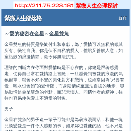
紫微人生命理探討
紫微人生部落格
首頁
～愛的秘密在金星～金星雙魚
金星雙魚的特質是樂於付出和奉獻，為了愛情可以無私的傾其
所有、犧牲自我。你是個不自私的愛人，體貼又善解人意；如
童話般的浪漫情節，最令你無法抗拒。
理智的判斷力在你面對愛情時是不存在的，你總是跟著感覺
走，使得自己常在愛情路上冒險；一旦感覺到被愛的浪漫的氣
氛籠罩，就會不知不覺的美化對方和戀情，也經常因為“只要有
愛，喝水也會飽”的愛情觀，而身陷情網至無法自拔的地步。容
易動情是金星雙魚的弱點，而悲天憫人、同情弱者的精神，往
往也容易使你愛上不適當的對象。
男子
金星在雙魚的男子這一輩子可能都是為著浪漫而活，和他一塊
兒談戀愛是一件令人感動的事，如果妳也愛他的話，他不只是