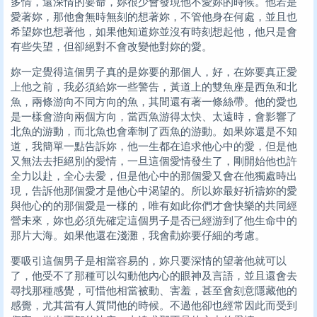
多情，還深情的要命，妳很少會發現他不愛妳的時候。他若是
愛著妳，那他會無時無刻的想著妳，不管他身在何處，並且也
希望妳也想著他，如果他知道妳並沒有時刻想起他，他只是會
有些失望，但卻絕對不會改變他對妳的愛。
妳一定覺得這個男子真的是妳要的那個人，好，在妳要真正愛
上他之前，我必須給妳一些警告，黃道上的雙魚座是西魚和北
魚，兩條游向不同方向的魚，其間還有著一條絲帶。他的愛也
是一樣會游向兩個方向，當西魚游得太快、太遠時，會影響了
北魚的游動，而北魚也會牽制了西魚的游動。如果妳還是不知
道，我簡單一點告訴妳，他一生都在追求他心中的愛，但是他
又無法去拒絕別的愛情，一旦這個愛情發生了，剛開始他也許
全力以赴，全心去愛，但是他心中的那個愛又會在他獨處時出
現，告訴他那個愛才是他心中渴望的。所以妳最好祈禱妳的愛
與他心的的那個愛是一樣的，唯有如此你們才會快樂的共同經
營未來，妳也必須先確定這個男子是否已經游到了他生命中的
那片大海。如果他還在淺灘，我會勸妳要仔細的考慮。
要吸引這個男子是相當容易的，妳只要深情的望著他就可以
了，他受不了那種可以勾動他內心的眼神及言語，並且還會去
尋找那種感覺，可惜他相當被動、害羞，甚至會刻意隱藏他的
感覺，尤其當有人質問他的時候。不過他卻也經常因此而受到