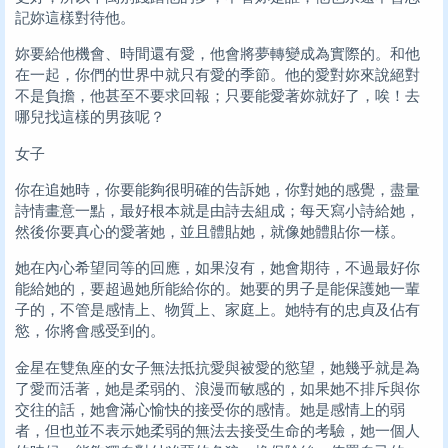
記妳這樣對待他。
妳要給他機會、時間還有愛，他會將夢轉變成為實際的。和他
在一起，你們的世界中就只有愛的季節。他的愛對妳來說絕對
不是負擔，他甚至不要求回報；只要能愛著妳就好了，唉！去
哪兒找這樣的男孩呢？
女子
你在追她時，你要能夠很明確的告訴她，你對她的感覺，盡量
詩情畫意一點，最好根本就是由詩去組成；每天寫小詩給她，
然後你要真心的愛著她，並且體貼她，就像她體貼你一樣。
她在內心希望同等的回應，如果沒有，她會期待，不過最好你
能給她的，要超過她所能給你的。她要的男子是能保護她一輩
子的，不管是感情上、物質上、家庭上。她特有的忠貞及佔有
慾，你將會感受到的。
金星在雙魚座的女子無法抵抗愛與被愛的慾望，她幾乎就是為
了愛而活著，她是柔弱的、浪漫而敏感的，如果她不排斥與你
交往的話，她會滿心愉快的接受你的感情。她是感情上的弱
者，但也並不表示她柔弱的無法去接受生命的考驗，她一個人