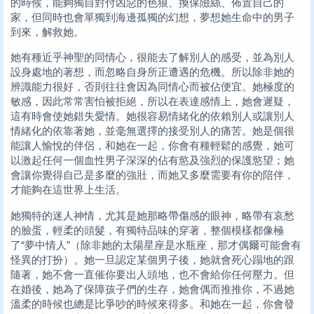
的時候，能夠獨自對付凶惡的色狼、換保險絲、佈置自己的
家，但同時也會單獨到海邊孤獨的幻想，夢想她生命中的男子
到來，解救她。
她有種近乎神聖的同情心，很能去了解別人的感受，並為別人
設身處地的著想，而忽略自身所正遭遇的危機。所以除非她的
辨識能力很好，否則往往會因為同情心而被佔便宜。她極度的
敏感，因此常常害怕被拒絕，所以在表達感情上，她會遲疑，
這有時會使她錯失愛情。她很容易情緒化的依賴別人或讓別人
情緒化的依靠著她，並毫無選擇的接受別人的痛苦。她是個很
能讓人愉悅的伴侶，和她在一起，你會有種輕鬆的感覺，她可
以激起任何一個血性男子深深的佔有慾及強烈的保護慾望；她
會讓你覺得自己是多麼的強壯，而她又多麼需要有你的陪伴，
才能夠在這世界上生活。
她獨特的迷人神情，尤其是她那略帶傷感的眼神，略帶有哀愁
的臉蛋，輕柔的頭髮，有獨特品味的穿著，整個模樣都像極
了“夢中情人”（除非她的太陽星座是水瓶座，那才偶爾可能會有
怪異的打扮）。她一旦認定某個男子後，她就會死心蹋地的跟
隨著，她不會一直催你要出人頭地，也不會給你任何壓力。但
在婚後，她為了保障孩子們的生存，她會偶而推推你，不過她
溫柔的時候也總是比爭吵的時候來得多。和她在一起，你會發