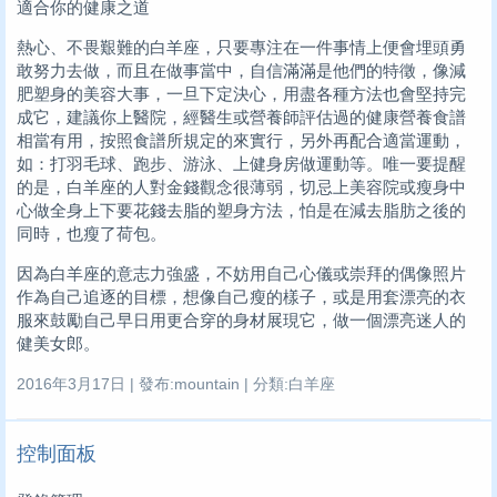
適合你的健康之道
熱心、不畏艱難的白羊座，只要專注在一件事情上便會埋頭勇
敢努力去做，而且在做事當中，自信滿滿是他們的特徵，像減
肥塑身的美容大事，一旦下定決心，用盡各種方法也會堅持完
成它，建議你上醫院，經醫生或營養師評估過的健康營養食譜
相當有用，按照食譜所規定的來實行，另外再配合適當運動，
如：打羽毛球、跑步、游泳、上健身房做運動等。唯一要提醒
的是，白羊座的人對金錢觀念很薄弱，切忌上美容院或瘦身中
心做全身上下要花錢去脂的塑身方法，怕是在減去脂肪之後的
同時，也瘦了荷包。
因為白羊座的意志力強盛，不妨用自己心儀或崇拜的偶像照片
作為自己追逐的目標，想像自己瘦的樣子，或是用套漂亮的衣
服來鼓勵自己早日用更合穿的身材展現它，做一個漂亮迷人的
健美女郎。
2016年3月17日 | 發布:mountain | 分類:白羊座
控制面板