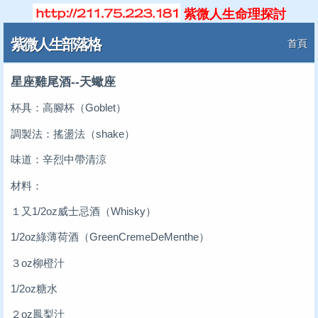
紫微人生命理探討
紫微人生部落格
首頁
星座雞尾酒--天蠍座
杯具：高腳杯（Goblet）
調製法：搖盪法（shake）
味道：辛烈中帶清涼
材料：
１又1/2oz威士忌酒（Whisky）
1/2oz綠薄荷酒（GreenCremeDeMenthe）
３oz柳橙汁
1/2oz糖水
２oz鳳梨汁