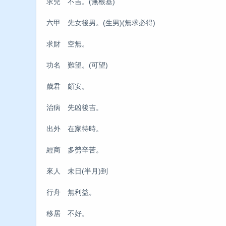
求兒 不吉。(無根基)
六甲 先女後男。(生男)(無求必得)
求財 空無。
功名 難望。(可望)
歲君 頗安。
治病 先凶後吉。
出外 在家待時。
經商 多勞辛苦。
來人 未日(半月)到
行舟 無利益。
移居 不好。