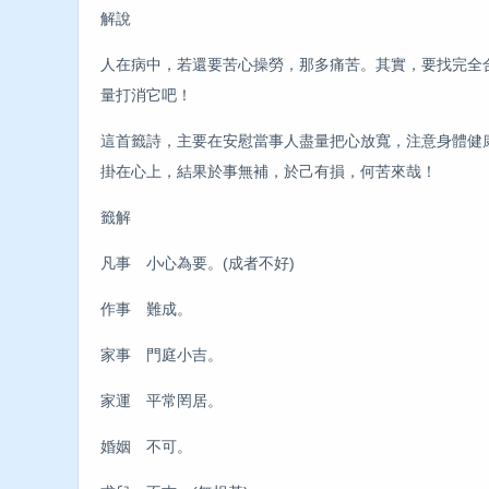
解說
人在病中，若還要苦心操勞，那多痛苦。其實，要找完全
量打消它吧！
這首籤詩，主要在安慰當事人盡量把心放寬，注意身體健
掛在心上，結果於事無補，於己有損，何苦來哉！
籤解
凡事 小心為要。(成者不好)
作事 難成。
家事 門庭小吉。
家運 平常罔居。
婚姻 不可。