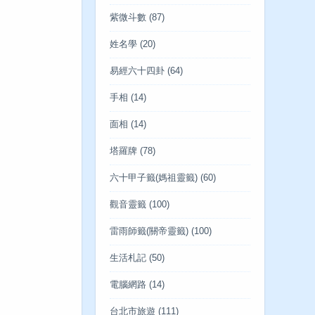
紫微斗數
(87)
姓名學
(20)
易經六十四卦
(64)
手相
(14)
面相
(14)
塔羅牌
(78)
六十甲子籤(媽祖靈籤)
(60)
觀音靈籤
(100)
雷雨師籤(關帝靈籤)
(100)
生活札記
(50)
電腦網路
(14)
台北市旅遊
(111)