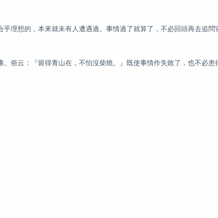
合乎理想的，本來就未有人遭遇過。事情過了就算了，不必回頭再去追問
康。俗云：『留得青山在，不怕沒柴燒。』既使事情作失敗了，也不必患