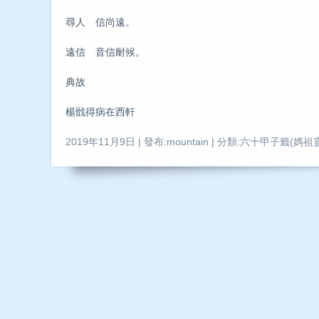
尋人 信尚遠。
遠信 音信耐候。
典故
楊戩得病在西軒
2019年11月9日 | 發布:mountain | 分類:六十甲子籤(媽祖