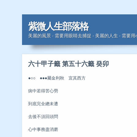
紫微人生部落格
美麗的風景 ‧ 需要用眼睛去捕捉 ‧ 美麗的人生 ‧ 需要
六十甲子籤 第五十六籤 癸卯
●○○ ●●●屬金利秋 宜其西方
病中若得苦心勞
到底完全總未遭
去後不須回頭問
心中事務盡消磨