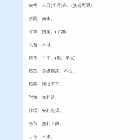
失物 未日(半月)在。(無處可尋)
求雨 尚未。
官事 拖尾。(了錢)
六畜 不可。
耕作 平平。(無。半收)
築室 多逢疾病。不佳。
墳墓 淡淡平平。
討海 無利益。
作塭 失利無望。
魚苗 無利了錢。
月令 不遂。