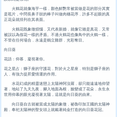
火鶴花就像海芋一樣﹐顏色鮮艷常被當做是花的部分其實
是苞片，中問長鼻子狀的棒子叫做肉穗花序﹐許多不起眼的真
正花朵就排列在其表面。
火鶴花既象徵煩惱﹐又代表新婚﹐就像它雖是真花﹐又常
被誤以為假花一樣的矛盾。不過火鶴花也像鳥中的火鶴一樣，
不管在任何場合﹐永遠是鶴立雞群﹐光彩奪目。
向日葵
花語：仰慕﹑凝視著你。
花之星占：獅子座的守護花﹐對於火之星座﹐特別是獅子座的
人﹐有強力提昇愛情運的作用。
水花幻成的精靈迷戀上太陽神阿沒羅﹐卻只能遠遠地仰望
著﹐地站了九天九夜﹐腳入地面為根﹐臉變成了花朵﹐永生永
世用仰幕的眼光凝視著太陽，這就是向日葵的由來。
向日葵自古就被當成太陽的象徵﹐祕魯印加王國的太陽神
殿﹐奉祀太陽神的聖女頭上就戴著純金打造的向日葵花冠。