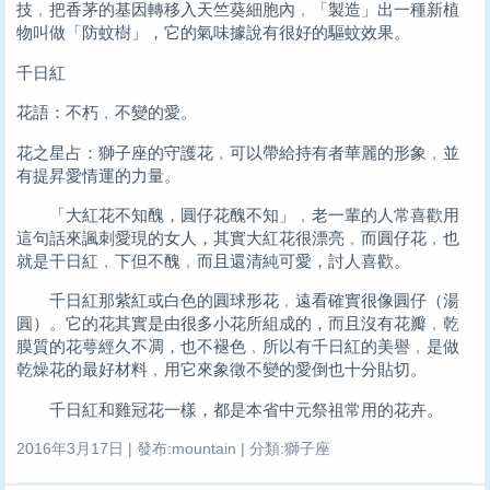
技﹐把香茅的基因轉移入天竺葵細胞內﹐「製造」出一種新植
物叫做「防蚊樹」，它的氣味據說有很好的驅蚊效果。
千日紅
花語：不朽﹐不變的愛。
花之星占：獅子座的守護花﹐可以帶給持有者華麗的形象﹐並
有提昇愛情運的力量。
「大紅花不知醜，圓仔花醜不知」﹐老一輩的人常喜歡用
這句話來諷刺愛現的女人，其實大紅花很漂亮﹐而圓仔花﹐也
就是干日紅﹐下但不醜﹐而且還清純可愛，討人喜歡。
千日紅那紫紅或白色的圓球形花﹐遠看確實很像圓仔（湯
圓）。它的花其實是由很多小花所組成的，而且沒有花瓣﹐乾
膜質的花萼經久不凋，也不褪色﹐所以有千日紅的美譽﹐是做
乾燥花的最好材料﹐用它來象徵不變的愛倒也十分貼切。
千日紅和雞冠花一樣，都是本省中元祭祖常用的花卉。
2016年3月17日 | 發布:mountain | 分類:獅子座