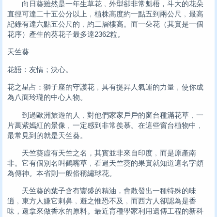
向日葵雖然是一年生草花﹐外型卻非常魁梧，斗大的花朵
直徑可達二十五公分以上﹐植株高度約一點五到兩公尺﹐最高
紀錄有達六點五公尺的﹐約二層樓高。而一朵花（其實是一個
花序）產生的葵花子最多達2362粒。
天竺葵
花語：友情；決心。
花之星占：獅子座的守護花﹐具有提昇人氣運的力量﹐使你成
為八面玲瓏的中心人物。
到過歐洲旅遊的人﹐對他們家家戶戶的窗台種滿花草﹐一
片萬紫嫣紅的景像﹐一定感到非常羨慕。在這些窗台植物中﹐
最常見到的就是天竺葵。
天竺葵虛有天竺之名，其實並非來自印度﹐而是原產南
非。它有個別名叫鶴嘴草﹐看過天竺葵的果實就知道這名字頗
為傳神。本省則一般俗稱繡球花。
天竺葵的葉子含有豐盛的精油，會散發出一種特殊的味
逍﹐東方人嫌它剌鼻﹐避之惟恐不及﹐而西方人卻認為是香
味，還拿來做香水的原料。最近育種學家利用遺傳工程的新科