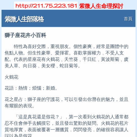
紫微人生命理探討
紫微人生部落格
首頁
獅子座花卉小百科
特性為喜好交際，重視朋友。個性豪爽，經常是團體中的
焦點人物。但生性豪華、愛揮霍。喜歡掌握權力﹐不受人支
配。代表的星座花有火鶴花﹑天竺葵﹑千日紅﹑黃波斯菊﹑虞
美人草、向日葵﹑美女櫻﹑蛇目菊等。
火鶴花
花語：熱情；煩惱；新婚。
花之星占：獅子座的守護花，可以引發出你潛在的魅力，並且
有耀眼的表現。
「這是真花還是假花？」﹐第一次看到火鶴花的人通常都
忍不住會伸手去觸摸它，並且發出驚歎的疑問。火鶴花的苞片
質地厚實，表面被覆著一層臘質﹐閃閃發亮﹐的確很容易讓人
誤以為是假花。