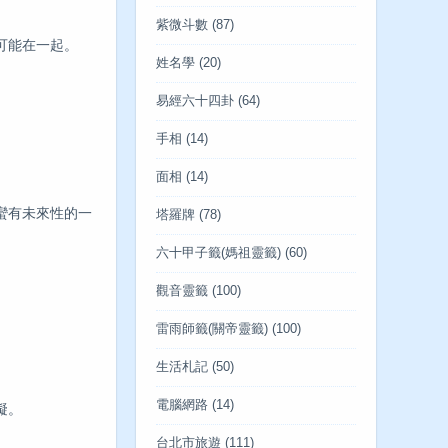
紫微斗數
(87)
可能在一起。
姓名學
(20)
易經六十四卦
(64)
。
手相
(14)
面相
(14)
蠻有未來性的一
塔羅牌
(78)
六十甲子籤(媽祖靈籤)
(60)
觀音靈籤
(100)
雷雨師籤(關帝靈籤)
(100)
生活札記
(50)
電腦網路
(14)
礙。
台北市旅遊
(111)