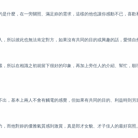
的是什麼，在一旁關照、滿足妳的需求，這樣的他也讓你感動不已，喜歡
人，所以彼此也無法肯定對方，如果沒有共同的目的或興趣的話，愛情自
樣，所以在相識之初就留下很好的印象，再加上旁任人的介紹、幫忙，順
不出，基本上兩人不會有觸電的感覺，但如果有共同的目的、利益時則另
力，而他對妳的優雅氣質感到激賞，真是郎才女貌、才子佳人的最好寫照