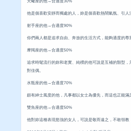
天蠍座的他→合適度30%
他是個喜歡安靜而獨處的人，妳是個喜歡熱鬧氣氛、引人
射手座的他→合適度90%
你們兩人都是追求自由、奔放的生活方式，能夠適度的尊
摩羯座的他→合適度50%
追求時髦流行的妳和老實、純樸的他可說是互補的類型，
對佳偶。
水瓶座的他→合適度70%
頗有紳士風度的他，凡事都以女士為優先，而這也正能滿
雙魚座的他→合適度50%
他對妳這種表現慾強的女人，可說是敬而遠之，不敢領教