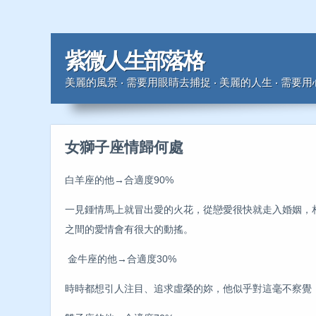
紫微人生部落格
美麗的風景 ‧ 需要用眼睛去捕捉 ‧ 美麗的人生 ‧ 需要
女獅子座情歸何處
白羊座的他→合適度90%
一見鍾情馬上就冒出愛的火花，從戀愛很快就走入婚姻，
之間的愛情會有很大的動搖。
金牛座的他→合適度30%
時時都想引人注目、追求虛榮的妳，他似乎對這毫不察覺