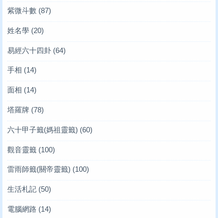
紫微斗數
(87)
姓名學
(20)
易經六十四卦
(64)
手相
(14)
面相
(14)
塔羅牌
(78)
六十甲子籤(媽祖靈籤)
(60)
觀音靈籤
(100)
雷雨師籤(關帝靈籤)
(100)
生活札記
(50)
電腦網路
(14)