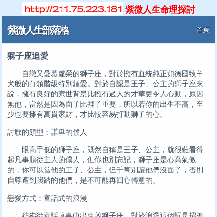
紫微人生命理探討
紫微人生部落格
首頁
獅子座追愛
自戀又愛慕虛榮的獅子座，對於擁有血統純正如德國牧羊
犬般的白領階級特別鍾愛。對於自認是王子、公主的獅子座來
說，擁有良好的家世背景比擁有過人的才華更令人心動，原因
無他，當然是因為面子比裡子重要，所以若你的出生不高，至
少也要擁有萬貫家財，才比較容易打動獅子的心。
討厭的類型：謙卑的僕人
眼高手低的獅子座，既然自稱是王子、公主，就很難看得
起凡事順從主人的僕人，但你也別忘記，獅子座是心高氣傲
的，你可以當他的王子、公主，但千萬別讓他們沒面子，否則
自尊遭到踐踏的他們，是不可能再回心轉意的。
戀愛方式：童話式的浪漫
彷彿從童話故事中出生的獅子座，對於浪漫這個詞是招架