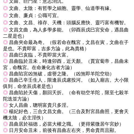
◎
文曲、巨門星：意志消沉。
◎
文曲、太陰：有哲學之細胞、靈學、仙道學有緣。
◎
文曲、廉貞：公職可宜。
◎
文曲、文昌、祿存、天機：頭腦反應快、靈巧富有機智。
◎
文昌文曲，為人多學多能。（卯酉辰戌巳宮安命，遇昌曲
二星是也）
◎
昌曲夾命最為奇。（假若命在醜宮，文昌在寅，文曲在子
是也。不貴即富，吉多方論，此為貴格）
◎
昌曲巳亥臨，不貴即當大富。
◎
昌曲臨於丑未，時逢卯酉，近天顏。（賈宜蔔帝，昌曲未
宮，命醜宮。在命兼化吉者方論）
◎
昌曲陷宮凶煞破，虛譽之隆。（凶煞即羊陀空劫）
◎
昌曲己辛壬生人，限逢辰戌慮投河。（如入廟吉。大小限
俱到，命坐辰戌者是也）
◎
昌曲陷於天傷，顏回夭折。（命有劫空羊陀，限至七殺羊
陀迭並方論）
◎
女人昌曲，聰明富貴只多淫。
◎
楊妃好色，三合文昌文曲。（三合及對宮昌曲照，更會天
機太陰，必主淫佚）
◎
昌曲居於福德，必當大權之職。（更得紫微居午宮妙）
◎
日月安命丑未，前後有昌曲左右夾，男命貴而且顯。