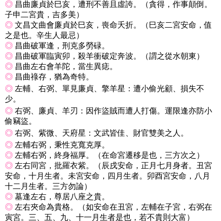
◎
昌曲廉貞於巳亥，遭刑不善且虛誇。（貪得，作事顛倒。
子申二宮貴，吉多美）
◎
文昌文曲會廉貞於巳亥，喪命夭折。（巳亥二宮安命，值
之是也。辛生人最忌）
◎
昌曲破軍逢，刑克多勞碌。
◎
昌曲破軍臨寅卯，殺羊衝破定奔波。（謂之從水朝東）
◎
昌曲左右會羊陀，當生異痣。
◎
昌曲祿存，猶為奇特。
◎
左輔、右弼、單見廉貞、擎羊星：遭小偷光顧、損失不
少。
◎
右弼、廉貞、羊刃：因作盜賊而遭人打傷。運限逢亦防小
偷竊盜。
◎
右弼、紫微、天府星：文武皆佳、財官雙美之人。
◎
左輔右弼，秉性克寬克厚。
◎
左輔右弼，終身福厚。（在命宮遷移是也，三方次之）
◎
左右同宮，批羅衣紫。（辰戌安命，正月七月身者。丑宮
安命，十月生者。未宮安命，四月生者。卯酉宮安命，八月
十二月生者。三方勿論）
◎
墓逢左右，尊居八座之貴。
◎
左右夾命為貴格。（如安命在丑宮，左輔在子宮，右弼在
寅宮。三、五、九、十一月生者是也，若不貴則大富）