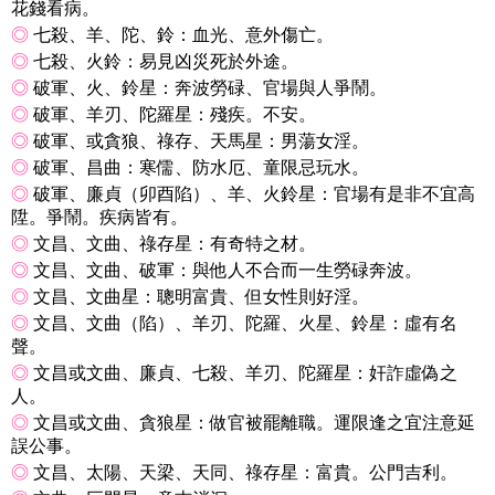
花錢看病。
◎
七殺、羊、陀、鈴：血光、意外傷亡。
◎
七殺、火鈴：易見凶災死於外途。
◎
破軍、火、鈴星：奔波勞碌、官場與人爭鬧。
◎
破軍、羊刃、陀羅星：殘疾。不安。
◎
破軍、或貪狼、祿存、天馬星：男蕩女淫。
◎
破軍、昌曲：寒儒、防水厄、童限忌玩水。
◎
破軍、廉貞（卯酉陷）、羊、火鈴星：官場有是非不宜高
陞。爭鬧。疾病皆有。
◎
文昌、文曲、祿存星：有奇特之材。
◎
文昌、文曲、破軍：與他人不合而一生勞碌奔波。
◎
文昌、文曲星：聰明富貴、但女性則好淫。
◎
文昌、文曲（陷）、羊刃、陀羅、火星、鈴星：虛有名
聲。
◎
文昌或文曲、廉貞、七殺、羊刃、陀羅星：奸詐虛偽之
人。
◎
文昌或文曲、貪狼星：做官被罷離職。運限逢之宜注意延
誤公事。
◎
文昌、太陽、天梁、天同、祿存星：富貴。公門吉利。