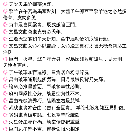
◎
天梁天馬陷飄蕩無疑。
◎
擎羊在午宮為馬頭帶劍。大體子午卯酉宮擎羊遇之必然多
傷害、皮肉多災。
◎
寅申最喜同梁會。辰戌嫌陷巨門。
◎
文昌文曲會廉貞喪命夭年。
◎
生逢天空猶如半天折翅。命中遇劫恰如浪裡行船。
◎
文昌文曲女命不以吉論，女命逢之更有太陰天機會到必主
淫佚。
◎
巨門、火星、擎羊守命身，容易因細故萌短見，見天刑、
天姚者更凶。
◎
子午破軍加官進祿、昌貪居命粉骨碎屍。
◎
昌曲破軍逢刑剋多勞碌。日月最嫌反背乃失輝。
◎
論命必推星善惡。巨破擎羊性必剛。
◎
府相同梁性必好。劫忌空貪性不常。
◎
昌曲祿機清秀巧。陰陽左右最慈祥。
◎
武破廉貪冲合曲（吉）全固貴。 羊陀七殺相雜互見則傷。
◎
貪狼廉貞破軍惡。七殺擎羊陀羅凶。
◎
火星鈴星專作禍。劫空傷使禍重重。
◎
巨門忌星皆不吉。運身命限忌相逢。