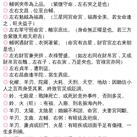
◎
輔弼夾帝為上品。（紫微守命，左右夾之是也）
◎
左右文昌，位至台輔。
◎
左右魁鉞為福壽。（三星同宮命宮，福壽全美。若女命逢
之，旺夫益子）
◎
左右單守照命宮，離宗庶出。（身命無正曜是也。若三方
合紫微天相天府吉）
◎
輔弼遇財官，衣弼著紫。（命宮有吉星，財官宮左右來朝
是也）
◎
左右財官兼夾拱，衣祿豐盛。（如左右同在財帛宮，又或
財帛宮在醜，左在子，右在寅，乃是夾也。官祿宮亦同）
◎
左右貞羊，遭刑盜。
◎
左右昌曲逢羊陀，當生異痣。
◎
化權、羊刃、陀羅、大耗、天刑、天空、地劫：因聽信小
人之言而身受其累、終致官災或貶謫。
◎
鈴、七殺星：戰陣死亡、或死於意外事件、否則多災。
◎
鈴、火（旺）：有福、入廟、則名振海內外。
◎
羊刃、太陽、太陰星：婚姻不和諧。命宮、夫妻宮同斷。
◎
羊刃、文曲、左輔、右弼：有暗痣及疤痕。
◎
羊刃、廉貞或巨門、火星：有暗疾或頭面手足有傷殘、一
生多刑禍。