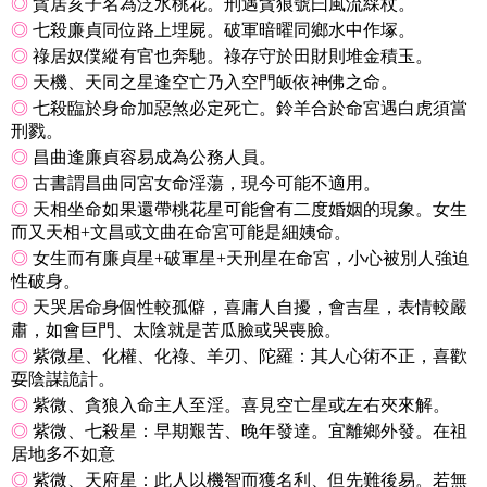
◎
貪居亥子名為泛水桃花。刑遇貪狼號曰風流綵杖。
◎
七殺廉貞同位路上埋屍。破軍暗曜同鄉水中作塚。
◎
祿居奴僕縱有官也奔馳。祿存守於田財則堆金積玉。
◎
天機、天同之星逢空亡乃入空門皈依神佛之命。
◎
七殺臨於身命加惡煞必定死亡。鈴羊合於命宮遇白虎須當
刑戮。
◎
昌曲逢廉貞容易成為公務人員。
◎
古書謂昌曲同宮女命淫蕩，現今可能不適用。
◎
天相坐命如果還帶桃花星可能會有二度婚姻的現象。女生
而又天相+
文昌或文曲在命宮
可能是細姨命。
◎
女生而有廉貞星+破軍星+天刑星在命宮
，小心被別人強迫
性破身。
◎
天哭居命身個性較孤僻，喜庸人自擾，會吉星，表情較嚴
肅，如會巨門、太陰就是苦瓜臉或哭喪臉。
◎
紫微星、化權、化祿、羊刃、陀羅：其人心術不正，喜歡
耍陰謀詭計。
◎
紫微、貪狼入命主人至淫。喜見空亡星或左右夾來解。
◎
紫微、七殺星：早期艱苦、晚年發達。宜離鄉外發。在祖
居地多不如意
◎
紫微、天府星：此人以機智而獲名利、但先難後易。若無