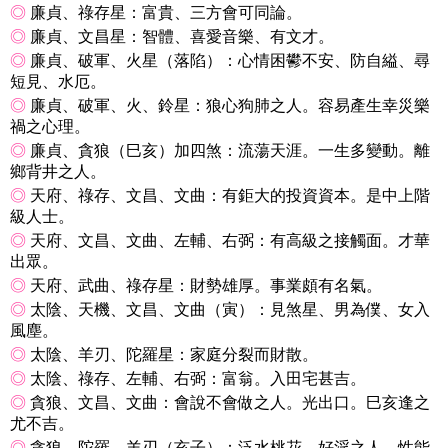
◎
廉貞、祿存星：富貴、三方會可同論。
◎
廉貞、文昌星：智體、喜愛音樂、有文才。
◎
廉貞、破軍、火星（落陷）：心情困鬰不安、防自縊、尋
短見、水厄。
◎
廉貞、破軍、火、鈴星：狼心狗肺之人。容易產生幸災樂
禍之心理。
◎
廉貞、貪狼（巳亥）加四煞：流蕩天涯。一生多變動。離
鄉背井之人。
◎
天府、祿存、文昌、文曲：有鉅大的投資資本。是中上階
級人士。
◎
天府、文昌、文曲、左輔、右弼：有高級之接觸面。才華
出眾。
◎
天府、武曲、祿存星：財勢雄厚。事業頗有名氣。
◎
太陰、天機、文昌、文曲（寅）：見煞星、男為僕、女入
風塵。
◎
太陰、羊刃、陀羅星：家庭分裂而財散。
◎
太陰、祿存、左輔、右弼：富翁。入田宅甚吉。
◎
貪狼、文昌、文曲：會說不會做之人。光出口。巳亥逢之
尤不吉。
◎
貪狼、陀羅、羊刃（亥子）：泛水桃花、好淫之人。性能