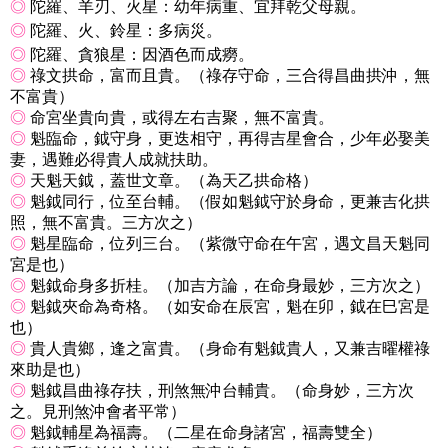
◎
陀羅、羊刃、火星：幼年病重、宜拜乾父母親。
◎
陀羅、火、鈴星：多病災。
◎
陀羅、貪狼星：因酒色而成癆。
◎
祿文拱命，富而且貴。（祿存守命，三合得昌曲拱沖，無
不富貴）
◎
命宮坐貴向貴，或得左右吉聚，無不富貴。
◎
魁臨命，鉞守身，更迭相守，再得吉星會合，少年必娶美
妻，遇難必得貴人成就扶助。
◎
天魁天鉞，蓋世文章。（為天乙拱命格）
◎
魁鉞同行，位至台輔。（假如魁鉞守於身命，更兼吉化拱
照，無不富貴。三方次之）
◎
魁星臨命，位列三台。（紫微守命在午宮，遇文昌天魁同
宮是也）
◎
魁鉞命身多折桂。（加吉方論，在命身最妙，三方次之）
◎
魁鉞夾命為奇格。（如安命在辰宮，魁在卯，鉞在巳宮是
也）
◎
貴人貴鄉，逢之富貴。（身命有魁鉞貴人，又兼吉曜權祿
來助是也）
◎
魁鉞昌曲祿存扶，刑煞無沖台輔貴。（命身妙，三方次
之。見刑煞沖會者平常）
◎
魁鉞輔星為福壽。（二星在命身諸宮，福壽雙全）