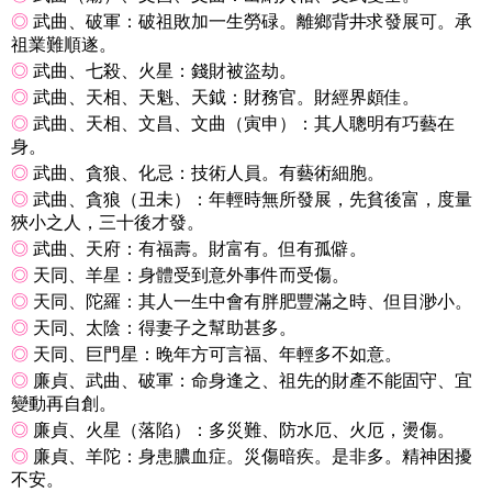
◎
武曲、破軍：破祖敗加一生勞碌。離鄉背井求發展可。承
祖業難順遂。
◎
武曲、七殺、火星：錢財被盜劫。
◎
武曲、天相、天魁、天鉞：財務官。財經界頗佳。
◎
武曲、天相、文昌、文曲（寅申）：其人聰明有巧藝在
身。
◎
武曲、貪狼、化忌：技術人員。有藝術細胞。
◎
武曲、貪狼（丑未）：年輕時無所發展，先貧後富，度量
狹小之人，三十後才發。
◎
武曲、天府：有福壽。財富有。但有孤僻。
◎
天同、羊星：身體受到意外事件而受傷。
◎
天同、陀羅：其人一生中會有胖肥豐滿之時、但目渺小。
◎
天同、太陰：得妻子之幫助甚多。
◎
天同、巨門星：晚年方可言福、年輕多不如意。
◎
廉貞、武曲、破軍：命身逢之、祖先的財產不能固守、宜
變動再自創。
◎
廉貞、火星（落陷）：多災難、防水厄、火厄，燙傷。
◎
廉貞、羊陀：身患膿血症。災傷暗疾。是非多。精神困擾
不安。