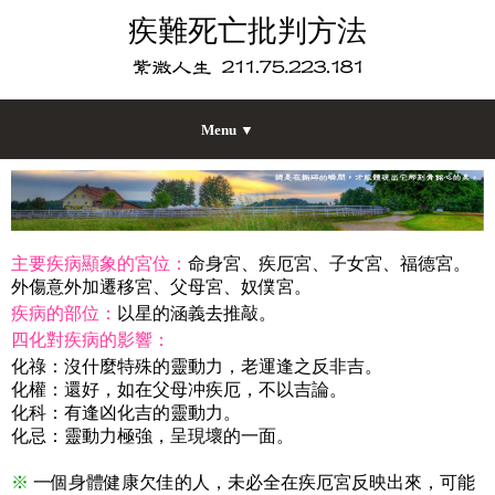
疾難死亡批判方法
Menu ▼
主要疾病顯象的宮位：
命身宮、疾厄宮、子女宮、福德宮。
外傷意外加遷移宮、父母宮、奴僕宮。
疾病的部位：
以星的涵義去推敲。
四化對疾病的影響：
化祿：沒什麼特殊的靈動力，老運逢之反非吉。
化權：還好，如在父母冲疾厄，不以吉論。
化科：有逢凶化吉的靈動力。
化忌：靈動力極強，呈現壞的一面。
※
一個身體健康欠佳的人，未必全在疾厄宮反映出來，可能