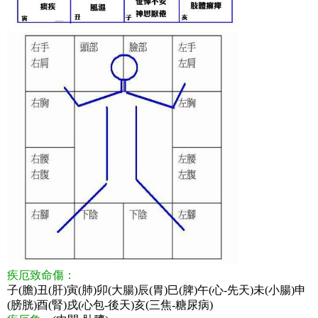
疾厄致命傷：
子(膽)丑(肝)寅(肺)卯(大腸)辰(胃)巳(脾)午(心-先天)未(小腸)申
(膀胱)酉(腎)戌(心包-後天)亥(三焦-糖尿病)