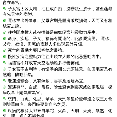
會在命宮。
※
子女宮太凶太壞，往往成白痴，沒辦法生孩子，甚至蘊藏
有先天性的病態。
※
遷移主出外肇事。父母宮則是體膚破裂損傷，因而又有相
貌宮之說。
※
往往開車撞人或被撞都是由奴僕宮的靈動力產生。
※
命身、疾厄、子女、福德有關連的四化多屬病災。 遷移、
父母、奴僕、田宅的靈動力多出現意外災傷。
※
死亡的靈動力要以福德宮最強。
※
慢性疾病之靈動力往往出現在大限的化忌靈動力中。
※
福德宮不好或有天空地劫應多行善佈施。
※
子女宮不吉利時，有懷孕的朋友尤須注意。如田宅宮又有
煞纏，防動胎氣。
※
老運逢鸞喜，又有煞聚，喜事應迴避為宜。
※
運遇喪門、白虎、吊客、陰煞避免到喪家或凶傷現場，探
病以早上陽氣重為宜。
※
喪門、白虎、化忌、擎羊、天刑等星於流年逢之或三方會
到雙重白虎、喪門時要防血光之災。
※
疾病的根源大都來自羊陀、火鈴、天刑、天姚、陰煞、化
忌，哭、虛亦不能忽視。