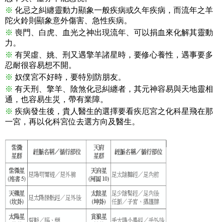
※
化忌之糾纏靈動力顯象一般疾病或久年疾病，而流年之羊
陀火鈴則顯象意外傷害、急性疾病。
※
喪門、白虎、血光之神出現流年、可以捐血來化解其靈動
力。
※
有哭虛、姚、刑又遇擎羊諸星時，要修心養性，遇事要多
忍耐很容易想不開。
※
奴僕宮不好時，要特別防朋友。
※
有天刑、擎羊、陰煞化忌糾纏者，其元神容易與天地靈相
通，也容易生災，帶有業障。
※
疾病發生後，貴人醫生的選擇要看疾厄宮之化科星飛在那
一宮，再以化科宮位去選方向及醫生。