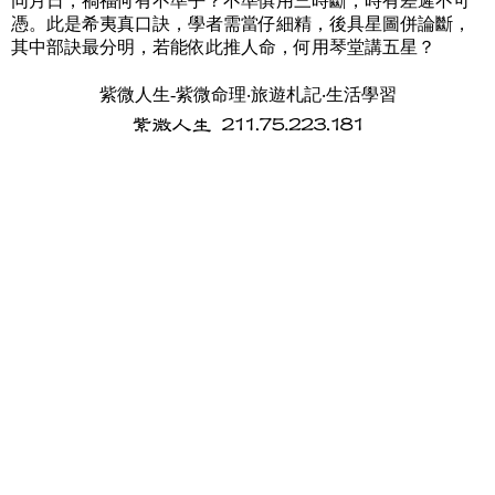
同月日，禍福何有不準乎？不準俱用三時斷，時有差遲不可
憑。此是希夷真口訣，學者需當仔細精，後具星圖併論斷，
其中部訣最分明，若能依此推人命，何用琴堂講五星？
紫微人生-紫微命理‧旅遊札記‧生活學習