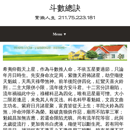
斗數總訣
Menu ▼
希夷仰觀天上星，作為斗數推人命，不依五星要過節，只論
年月日時生。先安身命次定局，紫微天府佈諸星，劫空殤使
天魁鉞，天馬天祿帶煞神。前羊後陀併四化，紅鸞天喜火鈴
刑，二主大限併小限，流年後方安斗君。十二宮分詳廟陷，
流年禍福此中分，祿權科忌為四化，唯有忌星最可憎。大小
二限若逢忌，未免其人有災迍。科名科甲看魁鉞，文昌文曲
主功名。紫府日月諸星聚，富貴皆從天上生；羊陀火鈴為四
煞，沖命沖限不為榮。殺破貪狼俱作惡，廟而不陷掌三軍；
魁鉞昌加無吉應，若還命限陷尤嗔。尚有流羊陀等宿，此與
太歲從流行，更加喪吊白虎湊，殤使可以斷生死。若有同年