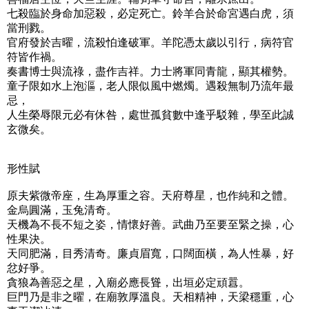
七殺臨於身命加惡殺，必定死亡。鈴羊合於命宮遇白虎，須
當刑戮。
官府發於吉曜，流殺怕逢破軍。羊陀憑太歲以引行，病符官
符皆作禍。
奏書博士與流祿，盡作吉祥。力士將軍同青龍，顯其權勢。
童子限如水上泡漚，老人限似風中燃燭。遇殺無制乃流年最
忌，
人生榮辱限元必有休咎，處世孤貧數中逢乎駁雜，學至此誠
玄微矣。
形性賦
原夫紫微帝座，生為厚重之容。天府尊星，也作純和之體。
金烏圓滿，玉兔清奇。
天機為不長不短之姿，情懷好善。武曲乃至要至緊之操，心
性果決。
天同肥滿，目秀清奇。廉貞眉寬，口闊面橫，為人性暴，好
忿好爭。
貪狼為善惡之星，入廟必應長聳，出垣必定頑囂。
巨門乃是非之曜，在廟敦厚溫良。天相精神，天梁穩重，心