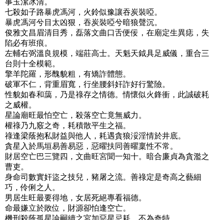
事玉潔冰清。
七殺如子路暴虎馮河，火鈴似豫讓吞炭裝啞。
暴虎馮河兮目太凶狠，吞炭裝啞兮暗狼聲沉。
俊雅文昌眉清目秀，磊落文曲口舌便佞，在廟定生異痣，失
陷必有班痕。
左輔右弼溫良規模，端莊高士。天魁天鉞具足威儀，重合三
台則十全模範。
擎羊陀羅，形醜貌粗，有矯詐體態。
破軍不仁，背重眉寬，行坐腰斜奸詐好行驚險。
性貌如春和藹，乃是祿存之情德。情懷似火鋒衝，此誠破耗
之威權。
星論廟旺最怕空亡，殺落空亡竟無威力。
權祿乃九竅之奇，耗積散平生之福。
祿逢梁蔭抱私財益與他人，耗遇貪狼浽淫情於井底。
貪星入於馬垣易善易惡，惡曜扶同善曜稟性不常。
財居空亡巴三覽四，文曲旺宮聞一知十。暗合廉貞為貪濫之
曹吏。
身命司數實奸盜之技兒，豬屠之流。善祿定是奇高之藝細
巧，伶俐之人。
男居生旺最要得地，女居死絕專看福德。
命最嫌立於敗位，財源卻怕逢空亡。
機刑殺蔭孤星論嗣續之宮加惡星忌耗，不為奇特。