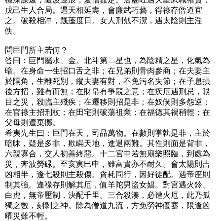
戊己生人合局。遇天相延壽，會廉武巧藝，得祿存僧道宜
之。破殺相沖，飄蓬度日。女人刑剋不潔，遇太陰則主淫
佚。
問巨門所主若何？
答曰：巨門屬水、金。北斗第二星也，為陰精之星，化氣為
暗。在身命一生招口舌之非；在兄弟則骨肉參商；在夫妻主
於隔角，生離死別，縱夫妻有對，不免污名失節；在子息損
後方招，雖有而無；在財帛有爭競之意；在疾厄遇刑忌，眼
目之災，殺臨主殘疾；在遷移則招是非；在奴僕則多怨逆；
在官祿主招刑杖；在田宅則破蕩祖業；在福德其禍稍輕；在
父母則遭棄擲。
希夷先生曰：巨門在天，司品萬物。在數則掌執是非，主於
暗昧，疑是多非，欺瞞天地，進退兩難。其性則面是背非，
六親寡合，交人初善終惡。十二宮中若無廟樂照臨，到處為
災，奔波勞碌。至亥寅巳申，雖富貴亦不耐久。會太陽則吉
凶相半，逢七殺則主殺傷。貪耗同行，因好徒配。遇帝座則
制其強。逢祿存則解其厄，值羊陀男盜女娼。對宮遇火鈴、
白虎，無帝壓制，決配千里。三合殺湊，必遭火厄，此乃孤
獨之數，刻剝之神。除為僧道九流，方免勞神偃蹇，限逢凶
曜災難不輕。