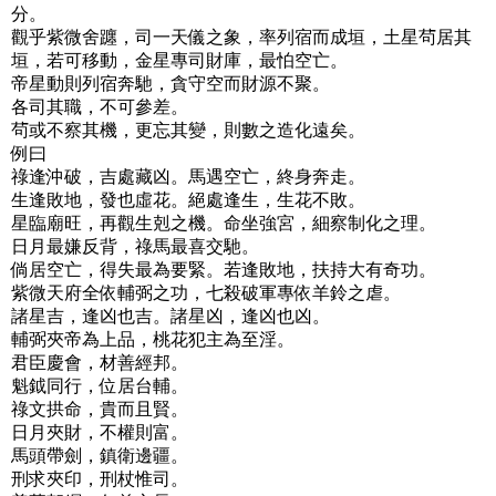
分。
觀乎紫微舍躔，司一天儀之象，率列宿而成垣，土星茍居其
垣，若可移動，金星專司財庫，最怕空亡。
帝星動則列宿奔馳，貪守空而財源不聚。
各司其職，不可參差。
茍或不察其機，更忘其變，則數之造化遠矣。
例曰
祿逢沖破，吉處藏凶。馬遇空亡，終身奔走。
生逢敗地，發也虛花。絕處逢生，生花不敗。
星臨廟旺，再觀生剋之機。命坐強宮，細察制化之理。
日月最嫌反背，祿馬最喜交馳。
倘居空亡，得失最為要緊。若逢敗地，扶持大有奇功。
紫微天府全依輔弼之功，七殺破軍專依羊鈴之虐。
諸星吉，逢凶也吉。諸星凶，逢凶也凶。
輔弼夾帝為上品，桃花犯主為至淫。
君臣慶會，材善經邦。
魁鉞同行，位居台輔。
祿文拱命，貴而且賢。
日月夾財，不權則富。
馬頭帶劍，鎮衛邊疆。
刑求夾印，刑杖惟司。