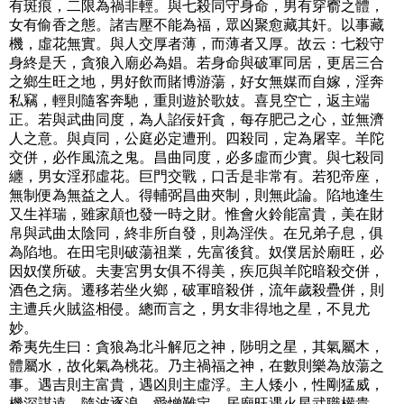
有斑痕，二限為禍非輕。與七殺同守身命，男有穿窬之體，
女有偷香之態。諸吉壓不能為福，眾凶聚愈藏其奸。以事藏
機，虛花無實。與人交厚者薄，而薄者又厚。故云：七殺守
身終是夭，貪狼入廟必為娼。若身命與破軍同居，更居三合
之鄉生旺之地，男好飲而賭博游蕩，好女無媒而自嫁，淫奔
私竊，輕則隨客奔馳，重則遊於歌妓。喜見空亡，返主端
正。若與武曲同度，為人諂佞奸貪，每存肥己之心，並無濟
人之意。與貞同，公庭必定遭刑。四殺同，定為屠宰。羊陀
交併，必作風流之鬼。昌曲同度，必多虛而少實。與七殺同
纏，男女淫邪虛花。巨門交戰，口舌是非常有。若犯帝座，
無制便為無益之人。得輔弼昌曲夾制，則無此論。陷地逢生
又生祥瑞，雖家顛也發一時之財。惟會火鈴能富貴，美在財
帛與武曲太陰同，終非所自發，則為淫佚。在兄弟子息，俱
為陷地。在田宅則破蕩祖業，先富後貧。奴僕居於廟旺，必
因奴僕所破。夫妻宮男女俱不得美，疾厄與羊陀暗殺交併，
酒色之病。遷移若坐火鄉，破軍暗殺併，流年歲殺疊併，則
主遭兵火賊盜相侵。總而言之，男女非得地之星，不見尤
妙。
希夷先生曰：貪狼為北斗解厄之神，陟明之星，其氣屬木，
體屬水，故化氣為桃花。乃主禍福之神，在數則樂為放蕩之
事。遇吉則主富貴，遇凶則主虛浮。主人矮小，性剛猛威，
機深謀遠，隨波逐浪，愛憎難定。居廟旺遇火星武職權貴，