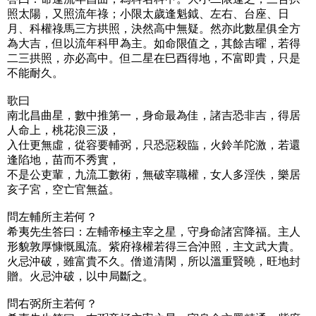
照太陽，又照流年祿；小限太歲逢魁鉞、左右、台座、日
月、科權祿馬三方拱照，決然高中無疑。然亦此數星俱全方
為大吉，但以流年科甲為主。如命限值之，其餘吉曜，若得
二三拱照，亦必高中。但二星在巳酉得地，不富即貴，只是
不能耐久。
歌曰
南北昌曲星，數中推第一，身命最為佳，諸吉恐非吉，得居
人命上，桃花浪三汲，
入仕更無虛，從容要輔弼，只恐惡殺臨，火鈴羊陀激，若還
逢陷地，苗而不秀實，
不是公吏輩，九流工數術，無破宰職權，女人多淫佚，樂居
亥子宮，空亡官無益。
問左輔所主若何？
希夷先生答曰：左輔帝極主宰之星，守身命諸宮降福。主人
形貌敦厚慷慨風流。紫府祿權若得三合沖照，主文武大貴。
火忌沖破，雖富貴不久。僧道清閑，所以溫重賢曉，旺地封
贈。火忌沖破，以中局斷之。
問右弼所主若何？