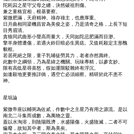
陀耗囚之星守父母之纏，決然破祖刑傷。
兼之童格宜相，根基要察。
紫微肥滿，天府精神。祿存祿主，也應厚重。
日月曲相同梁機昌皆為美俊之姿，乃是清奇之格，上長下短
目秀眉清。
貪狼同武曲形小聲高而量大，天同如陀忌肥滿而目渺。
擎羊身體遭傷，若遇火鈴巨暗必生異痣。又值耗殺定主形醜
貌粗。
若居死絕之限，童子乳哺徒勞其力，老者亦然壽終。
此數中之綱領，乃為星緯之機關。玩味專精，以參玄妙。
限有高低星尋喜怒，假如運限駁雜終有浮沉。
如逢殺地更要推詳倘，遇空亡必須細察。精研於此不患不
神。
星垣論
紫微帝座以輔弼為佐貳，作數中之主星乃有用之源流。是以
南北二斗集而成數，為萬物之靈。
蓋以水淘溶，則陰陽既濟，水盛陽傷，火盛陰滅，二者不可
偏廢，故知其中者，斯為美矣。