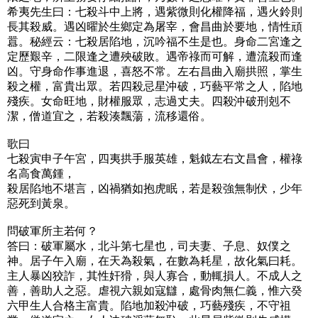
希夷先生曰：七殺斗中上將，遇紫微則化權降福，遇火鈴則
長其殺威。遇凶曜於生鄉定為屠宰，會昌曲於要地，情性頑
囂。秘經云：七殺居陷地，沉吟福不生是也。身命二宮逢之
定歷艱辛，二限逢之遭殃破敗。遇帝祿而可解，遭流殺而逢
凶。守身命作事進退，喜怒不常。左右昌曲入廟拱照，掌生
殺之權，富貴出眾。若四殺忌星沖破，巧藝平常之人，陷地
殘疾。女命旺地，財權服眾，志過丈夫。四殺沖破刑剋不
潔，僧道宜之，若殺湊飄蕩，流移還俗。
歌曰
七殺寅申子午宮，四夷拱手服英雄，魁鉞左右文昌會，權祿
名高食萬鍾，
殺居陷地不堪言，凶禍猶如抱虎眠，若是殺強無制伏，少年
惡死到黃泉。
問破軍所主若何？
答曰：破軍屬水，北斗第七星也，司夫妻、子息、奴僕之
神。居子午入廟，在天為殺氣，在數為耗星，故化氣曰耗。
主人暴凶狡詐，其性奸猾，與人寡合，動輒損人。不成人之
善，善助人之惡。虐視六親如寇讎，處骨肉無仁義，惟六癸
六甲生人合格主富貴。陷地加殺沖破，巧藝殘疾，不守祖