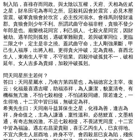
制入陷，喜祿存而同政。與太陰以互權，天府、天相為佐貳
之星，財帛田宅為專司之所。惡殺耗囚會於震宮，必見木壓
雷震。破軍貪狼會於坎宮，必主投河溺水。會祿馬則發財遠
郡。貪狼會則少年不利。所謂武曲守命福非輕，貪狼不發少
年郎是也。廟樂桃花同宮，利己損人。七殺火星同宮，因財
被劫。遇羊陀則孤剋，遇破軍難顯貴。若與破軍同位，更臨
二限之中，定主是非之撓。蓋武曲守命，主人剛強果斷，甲
己生人福厚，出將入相。更得貪火沖破，定為貴格。喜西北
生人，東南生人平常，不守祖業。四殺沖破孤貧不一，破相
延年。女人吉多為貴婦，加殺沖破孤剋。
問天同星所主若何？
答曰：天同星屬水，乃南方第四星也，為福德宮之主宰。復
云：化福最喜遇吉曜，助福添祥，為人廉潔，貌稟清奇。有
機樞無亢激，不怕七殺相侵，不怕諸殺同纏。限若逢之，一
生得地，十二宮中皆曰福，無破定為祥。
希夷先生曰：天同南斗益算保生之星，化祿為善，逢吉為
祥，身命值之，主為人謙遜，稟性溫和。必慈鯁直，文墨精
通，有奇志無凶激。不忌七殺相侵，不畏諸兇同度，十二宮
中皆為福論。遇左右昌梁貴顯，喜壬乙丙生人，巳亥得地。
不宜六庚生人居酉地，終身不守。會四殺居巳亥為陷，殘疾