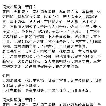
問天相星所主若何？
答曰：天相屬水，南斗第五星也。為司爵之宿，為福善，化
氣曰印，是為官祿文星，佐帝之位。若人命逢之，言語誠
實，事不虛偽。見人難，有惻隱之心；見人惡，抱不平之
氣。官祿得之則顯榮，帝座合之則爭權。佐日月之光，兼化
廉貞之惡。身命得之而榮耀；子息得之而嗣續昌，十二宮中
皆為祥福，不隨惡而變志，不因殺而改移。限步逢之，富不
可量。此星若臨生旺之鄉，雖不逢帝座，若得左右，則職掌
威權。或居閑弱之地，也作吉利，二限逢之主富貴。
希夷先生曰：天相南斗司爵之星，化氣為印。主人衣食豐
足，昌曲左右相會，位至公卿。陷地貪廉武破羊陀殺湊，巧
藝安身。火鈴沖破殘疾，女人主聰明端莊，志過丈夫。三方
吉拱封贈論，若昌曲沖破侍妾，在僧道主清高。
歌曰
天相原屬水，化印主官祿，身命二宮逢，定主多財福，形體
又肥滿，語言不輕瀆，
出仕主飛騰，居家主財穀，二限若逢之，百事看充足。
問天梁星所主若何？
答曰：天梁屬土，南斗第二星也。司壽化氣為蔭為福壽，乃