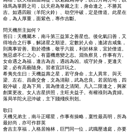
祿馬為掌爵之司，以天府為帑藏之主，身命逢之，不勝其
吉。如遇四殺（羊陀火鈴）、劫空沖破，定是僧道。此星在
命，為人厚重，面紫色，專作吉斷。
問天機所主如何？
答曰：天機屬木，南斗第三益算之善星也。後化氣曰善，又
得地合之行事，解諸星之順逆。定數於人命，逢諸吉咸集，
則萬事皆善。勤於禮佛，敬乎六親，利於林泉，宜於僧道。
無惡虐不仁之心，有靈機應變之志。淵魚察見，作事有方。
女命遇之為福，逢吉為吉，遇凶為凶。或守於身，更逢天
梁，必有高藝隨身。習者宜詳玩之。
希夷先生曰：天機益壽之星，若守身命，主人異常。與天
梁、左右、昌曲交會，文為清顯，武為忠良。若居陷地，四
殺沖破，是為下局，當為僧道之清閑。凡入二限逢之，興家
創業更改。女人吉星拱照，主旺夫益子。有權祿則為貴婦。
落局羊陀火忌沖破，主下賤殘疾刑剋。
歌曰
天機兄弟主，南斗正曜星，作事有操略，稟性最高明，所為
最好尚，亦可作群英
會吉主享福，入格居翰林，巨門同一位，武職壓邊庭，亦要