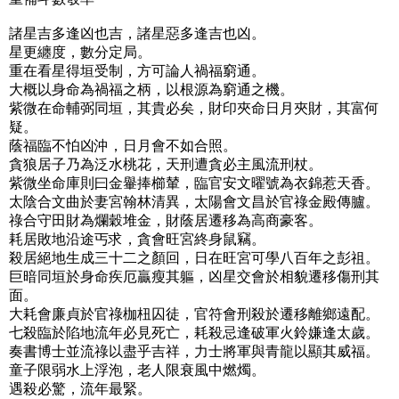
諸星吉多逢凶也吉，諸星惡多逢吉也凶。
星更纏度，數分定局。
重在看星得垣受制，方可論人禍福窮通。
大概以身命為禍福之柄，以根源為窮通之機。
紫微在命輔弼同垣，其貴必矣，財印夾命日月夾財，其富何
疑。
蔭福臨不怕凶沖，日月會不如合照。
貪狼居子乃為泛水桃花，天刑遭貪必主風流刑杖。
紫微坐命庫則曰金轝捧櫛輦，臨官安文曜號為衣錦惹天香。
太陰合文曲於妻宮翰林清異，太陽會文昌於官祿金殿傳臚。
祿合守田財為爛穀堆金，財蔭居遷移為高商豪客。
耗居敗地沿途丐求，貪會旺宮終身鼠竊。
殺居絕地生成三十二之顏回，日在旺宮可學八百年之彭祖。
巨暗同垣於身命疾厄贏瘦其軀，凶星交會於相貌遷移傷刑其
面。
大耗會廉貞於官祿枷杻囚徒，官符會刑殺於遷移離鄉遠配。
七殺臨於陷地流年必見死亡，耗殺忌逢破軍火鈴嫌逢太歲。
奏書博士並流祿以盡乎吉祥，力士將軍與青龍以顯其威福。
童子限弱水上浮泡，老人限衰風中燃燭。
遇殺必驚，流年最緊。