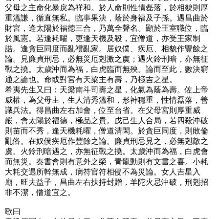
父母之主命化暴戾為祥和。於人命則性情磊落，於相貌則厚
重溫謙，循直無私。臨事果決，蔭於身福及子孫。遇昌曲於
財宮，逢太陽於福德三合，乃萬全聲名。顯於王室職位，臨
於風憲。若逢耗曜，更逢天機及殺，宜僧道，亦受王家制
誥。逢貪巨同度而亂禮亂家。居奴僕、疾厄、相貌作豐餘之
論。見廉貞刑忌，必無災厄剋激之虞；遇火鈴刑暗，亦無征
戰之撓。太歲沖而為福，白虎臨而無殃。論而至此，數決窮
通之論也。命或對宮有天梁主有壽，乃極吉之星。
希夷先生又曰：天梁南斗司壽之星，化氣為蔭為壽。佐上帝
威權，為父母主，生人清秀溫和，形神穩重，性情磊落，善
識兵法。得昌曲左右加會，位至台省。在父母宮則厚重威
嚴，會太陽於福德，極品之貴。戊己生人合局，若四殺沖破
則苗而不秀，逢天機耗曜，僧道清閑。於貪巨同度，則敗倫
亂俗。在奴僕疾厄作豐餘之論。廉貞刑忌見之，必無剋敵之
虞。火鈴刑暗遇之，亦無征戰之撓。太歲沖而為福，白虎會
而無災。奏書會則有意外之榮，青龍動則有文書之喜。小耗
大耗交遇所幹無成，病符官符相侵不為災論。女人吉星入
廟，旺夫益子，昌曲左右扶持封贈，羊陀火忌沖破，刑剋招
非不潔，僧道宜之。
歌曰