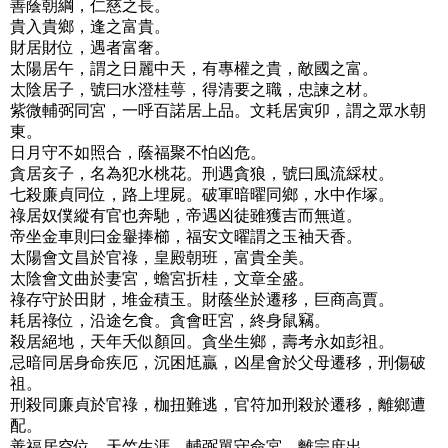
善蔭朝綱，仁慈之長。
貴入貴鄉，逢之富貴。
財居財位，遇者富奢。
太陽居午，謂之日麗中天，有專權之貴，敵國之富。
太陰居子，號曰水澄桂萼，得清要之職，忠諫之材。
紫微輔弼同宮，一呼百諾居上品。文耗居寅卯，謂之眾水朝
東。
日月守不如照合，蔭福聚不怕凶危。
貪居亥子，名為犯水桃花。刑遇貪狼，號曰風流綵杖。
七殺廉貞同位，路上埋屍。破軍暗曜同鄉，水中作塚。
祿居奴僕縱有官也奔馳，帝遇凶徒雖獲吉而無道。
帝坐金車則曰金轝捧櫛，福安文曜謂之玉袖天香。
太陽會文昌於官祿，皇殿朝班，富貴全美。
太陰會文曲於妻宮，蟾宮折桂，文章全盛。
祿存守於田財，堆金積玉。財蔭坐於遷移，巨商高賈。
耗居祿位，沿途乞食。貪會旺宮，終身鼠竊。
殺居絕地，天年夭似顏回。貪坐生鄉，壽考永如彭祖。
忌暗同居身命疾厄，沉困尪贏，凶星會於父母遷移，刑傷破
祖。
刑殺同廉貞於官祿，枷扭難逃，官符加刑殺於遷移，離鄉遭
配。
善福居空位，天竺生涯。輔弼單守命宮，離宗庶出。