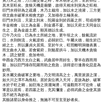
寅乃木之垣，乃三陽交泰之時，草木萌芽之所，至於卯位，
其木至旺矣。貪狼天機是廟樂，故得天相水到寅為之旺相、
巨門水得卯為之疏通，木乃土栽培，加以水之澆灌，三方更
得文曲水破軍水相會尤妙，又加祿存土極美矣。
巨門水到丑，天梁土到未，陀羅金到於四墓之所，苟或得擎
羊金相會，以土為金墓，則金通不凝。加以天府土天同金以
生之，是為金趁土肥，順其德以生成。
已午乃火位，巳為水土所絕之地，更午垣之火，餘氣流於
巳，水則倒流，火氣逆焰，必歸於巳。午屬火德，能生於已
絕之土，所以廉貞火居焉。至於午火，旺照離明洞徹表裏，
而文曲水入廟。若會紫府，則魁星拱斗，加以天機木貪狼
木，謂之變景，愈加奇特。
申酉金乃西方太白之氣，武曲居申而好生，擎羊在酉而用
殺，加以巨門祿存陀羅而助之愈急，須得逆行逢善化惡是為
妙用。
亥水屬文曲破軍之要地，乃文明清高之士，萬里派源之潔，
如大川之澤不為焦枯。居於亥位將入天河，是故為妙。破軍
水於子旺之鄉，如巨海之浪淜洶湧，可遠觀而不可近倚，破
軍是以居焉，若四墓之剋，充其瀰漫，必得武曲之金使其源
流不絕方為妙矣。
其餘諸星以身命推之，無施不可至玄至妙者矣。