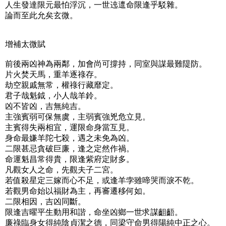
人生發達限元最怕浮沉，一世迍邅命限逢乎駁雜。
論而至此允矣玄微。
增補太微賦
前後兩凶神為兩鄰，加會尚可撐持，同室與謀最難隄防。
片火焚天馬，重羊逐祿存。
劫空親戚無常，權祿行藏靡定。
君子哉魁鉞，小人哉羊鈴。
凶不皆凶，吉無純吉。
主強賓弱可保無虞，主弱賓強兇危立見。
主賓得失兩相宜，運限命身當互見。
身命最嫌羊陀七殺，遇之未免為凶。
二限甚忌貪破巨廉，逢之定然作禍。
命運魁昌常得貴，限逢紫府定財多。
凡觀女人之命，先觀夫子二宮。
若值殺星定三嫁而心不足，或逢羊孛雖啼哭而淚不乾。
若觀男命始以福財為主，再審遷移何如。
二限相因，吉凶同斷。
限逢吉曜平生動用和諧，命坐凶鄉一世求謀齟齬。
廉祿臨身女得純陰貞潔之德，同梁守命男得陽純中正之心。