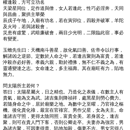
權逢殺，方可立功名
天梁星同位，定作道與僧，女人若逢此，性巧必淫奔，天同
與昌曲，聚拱主華榮
辰戌子午地，入廟有功名，若在寅卯位，四殺并破軍，羊陀
及火玲，若與諸殺會，
災患有虛驚，武暗廉破會，兩目少光明，二限臨此宿，事必
有變更。
玉蟾先生曰：天機南斗善星，故化氣曰善。佐帝令以行事，
解諸凶之逆節。定數於人命之中，若逢吉聚則為富貴，若逢
沖殺亦必好善。孝義六親，勤於禮佛，無不仁不義之為，有
靈通變達之志。女命逢之，多主福壽。其在廟旺有力，陷地
無力。
問太陽所主若何？
答曰：太陽星屬火，日之精也。乃造化之表儀，在數主人有
貴氣，能為文為武。諸吉集則降禎祥，處黑星則勞心費力。
若隨身命之中，居於廟樂之地。為數中之至曜，乃官祿之樞
機。後化貴化祿，最宜在官祿宮。男作父星，女為夫主。命
逢諸吉守照，更得太陰同照，富貴全美。若身居之，逢吉
聚，則可在貴人門下客，否則公卿走卒。夫妻亦為強宮，男
為諸吉聚，可因妻得貴。陷地加殺，傷妻不吉。男女宮得八