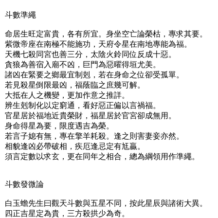
斗數準繩
命居生旺定富貴，各有所宜。身坐空亡論榮枯，專求其要。
紫微帝座在南極不能施功，天府令星在南地專能為福。
天機七殺同宮也善三分，太陰火鈴同位反成十惡。
貪狼為善宿入廟不凶，巨門為惡曜得垣尤美。
諸凶在緊要之鄉最宜制剋，若在身命之位卻受孤單。
若見殺星倒限最凶，福蔭臨之庶幾可解。
大抵在人之機變，更加作意之推詳。
辨生剋制化以定窮通，看好惡正偏以言禍福。
官星居於福地近貴榮財，福星居於官宮卻成無用。
身命得星為要，限度遇吉為榮。
若言子媳有無，專在擎羊耗殺。逢之則害妻妾亦然。
相貌逢凶必帶破相，疾厄逢忌定有尪贏。
須言定數以求玄，更在同年之相合，總為綱領用作準繩。
斗數發微論
白玉蟾先生曰觀天斗數與五星不同，按此星辰與諸術大異。
四正吉星定為貴，三方殺拱少為奇。