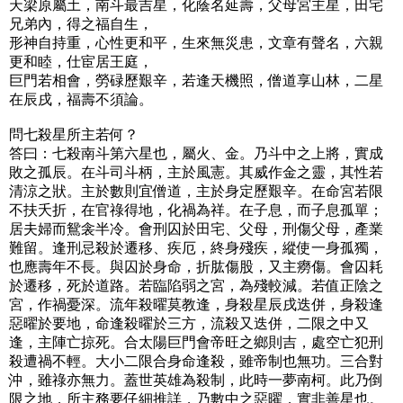
天梁原屬土，南斗最吉星，化蔭名延壽，父母宮主星，田宅
兄弟內，得之福自生，
形神自持重，心性更和平，生來無災患，文章有聲名，六親
更和睦，仕宦居王庭，
巨門若相會，勞碌歷艱辛，若逢天機照，僧道享山林，二星
在辰戌，福壽不須論。
問七殺星所主若何？
答曰：七殺南斗第六星也，屬火、金。乃斗中之上將，實成
敗之孤辰。在斗司斗柄，主於風憲。其威作金之靈，其性若
清涼之狀。主於數則宜僧道，主於身定歷艱辛。在命宮若限
不扶夭折，在官祿得地，化禍為祥。在子息，而子息孤單；
居夫婦而鴛衾半冷。會刑囚於田宅、父母，刑傷父母，產業
難留。逢刑忌殺於遷移、疾厄，終身殘疾，縱使一身孤獨，
也應壽年不長。與囚於身命，折肱傷股，又主癆傷。會囚耗
於遷移，死於道路。若臨陷弱之宮，為殘較減。若值正陰之
宮，作禍憂深。流年殺曜莫教逢，身殺星辰戌迭併，身殺逢
惡曜於要地，命逢殺曜於三方，流殺又迭併，二限之中又
逢，主陣亡掠死。合太陽巨門會帝旺之鄉則吉，處空亡犯刑
殺遭禍不輕。大小二限合身命逢殺，雖帝制也無功。三合對
沖，雖祿亦無力。蓋世英雄為殺制，此時一夢南柯。此乃倒
限之地，所主務要仔細推詳，乃數中之惡曜，實非善星也。