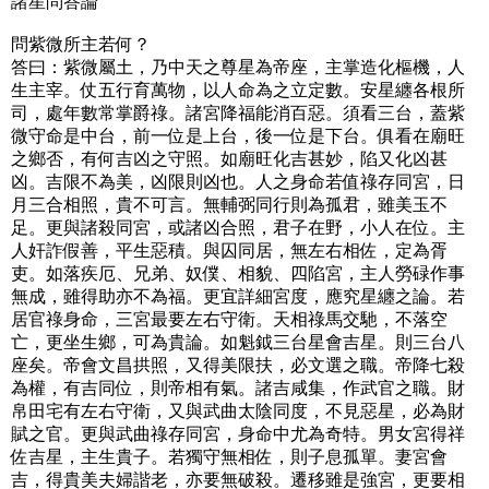
諸星問答論
問紫微所主若何？
答曰：紫微屬土，乃中天之尊星為帝座，主掌造化樞機，人
生主宰。仗五行育萬物，以人命為之立定數。安星纏各根所
司，處年數常掌爵祿。諸宮降福能消百惡。須看三台，蓋紫
微守命是中台，前一位是上台，後一位是下台。俱看在廟旺
之鄉否，有何吉凶之守照。如廟旺化吉甚妙，陷又化凶甚
凶。吉限不為美，凶限則凶也。人之身命若值祿存同宮，日
月三合相照，貴不可言。無輔弼同行則為孤君，雖美玉不
足。更與諸殺同宮，或諸凶合照，君子在野，小人在位。主
人奸詐假善，平生惡積。與囚同居，無左右相佐，定為胥
吏。如落疾厄、兄弟、奴僕、相貌、四陷宮，主人勞碌作事
無成，雖得助亦不為福。更宜詳細宮度，應究星纏之論。若
居官祿身命，三宮最要左右守衛。天相祿馬交馳，不落空
亡，更坐生鄉，可為貴論。如魁鉞三台星會吉星。則三台八
座矣。帝會文昌拱照，又得美限扶，必文選之職。帝降七殺
為權，有吉同位，則帝相有氣。諸吉咸集，作武官之職。財
帛田宅有左右守衛，又與武曲太陰同度，不見惡星，必為財
賦之官。更與武曲祿存同宮，身命中尤為奇特。男女宮得祥
佐吉星，主生貴子。若獨守無相佐，則子息孤單。妻宮會
吉，得貴美夫婦諧老，亦要無破殺。遷移雖是強宮，更要相