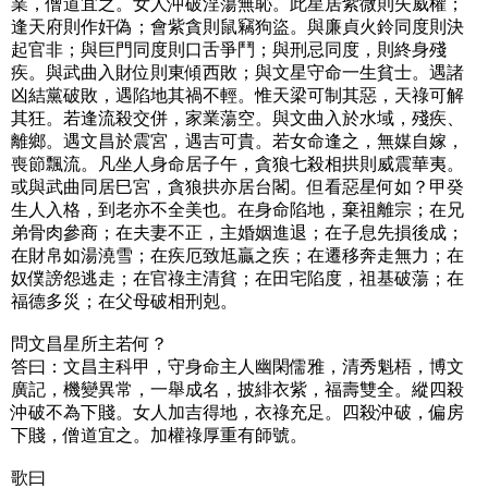
業，僧道宜之。女人沖破淫蕩無恥。此星居紫微則失威權；
逢天府則作奸偽；會紫貪則鼠竊狗盜。與廉貞火鈴同度則決
起官非；與巨門同度則口舌爭鬥；與刑忌同度，則終身殘
疾。與武曲入財位則東傾西敗；與文星守命一生貧士。遇諸
凶結黨破敗，遇陷地其禍不輕。惟天梁可制其惡，天祿可解
其狂。若逢流殺交併，家業蕩空。與文曲入於水域，殘疾、
離鄉。遇文昌於震宮，遇吉可貴。若女命逢之，無媒自嫁，
喪節飄流。凡坐人身命居子午，貪狼七殺相拱則威震華夷。
或與武曲同居巳宮，貪狼拱亦居台閣。但看惡星何如？甲癸
生人入格，到老亦不全美也。在身命陷地，棄祖離宗；在兄
弟骨肉參商；在夫妻不正，主婚姻進退；在子息先損後成；
在財帛如湯澆雪；在疾厄致尪贏之疾；在遷移奔走無力；在
奴僕謗怨逃走；在官祿主清貧；在田宅陷度，祖基破蕩；在
福德多災；在父母破相刑剋。
問文昌星所主若何？
答曰：文昌主科甲，守身命主人幽閑儒雅，清秀魁梧，博文
廣記，機變異常，一舉成名，披緋衣紫，福壽雙全。縱四殺
沖破不為下賤。女人加吉得地，衣祿充足。四殺沖破，偏房
下賤，僧道宜之。加權祿厚重有師號。
歌曰