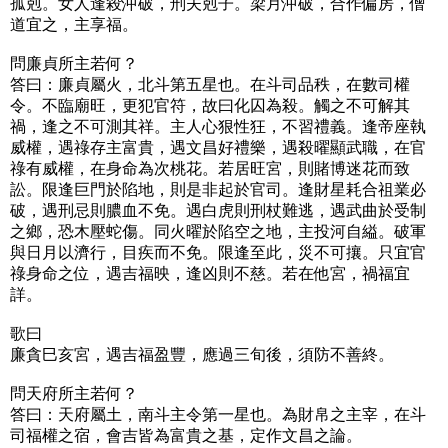
孤剋。女人逢殺沖破，刑夫剋子。梁月沖破，合作偏房，僧
道宜之，主享福。
問廉貞所主若何？
答曰：廉貞屬火，北斗第五星也。在斗司品秩，在數司權
令。不臨廟旺，更犯官符，故曰化囚為殺。觸之不可解其
禍，逢之不可測其祥。主人心狠性狂，不習禮義。逢帝座執
威權，遇祿存主富貴，遇文昌好禮樂，遇殺曜顯武職，在官
祿有威權，在身命為次桃花。若居旺宮，則賭博迷花而致
訟。限逢巨門於陷地，則是非起於官司。逢財星耗合祖業必
破，遇刑忌則膿血不免。遇白虎則刑杖難逃，遇武曲於受制
之鄉，恐木壓蛇傷。同火曜於陷空之地，主投河自縊。破軍
與日月以濟行，目疾而不免。限逢至此，災不可攘。只宜官
祿身命之位，遇吉福映，逢凶則不慈。若在他宮，禍福宜
詳。
歌曰
廉貪巳亥宮，遇吉福盈豐，應過三旬後，須防不善終。
問天府所主若何？
答曰：天府屬土，南斗主令第一星也。為財帛之主宰，在斗
司福權之宿，會吉皆為富貴之基，定作文昌之論。