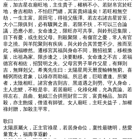
座，加吉星在廟旺地，主生貴子，權柄不小。若財帛宮於旺
地，會吉相助，不怕巨門纏，其富貴綿遠矣！若旺相無空
劫，一生主富。居田宅，得祖父蔭澤。若左右諸吉星皆至，
大小二限俱到，必有驟興之喜。若限不扶，不可以三合論
議，恐應小差。女命逢之，限旺亦可共享。與鈴刑忌集限，
目下有憂，或生剋父母。刑殺聚限，有傷官之憂，常人有官
非之撓。與羊陀聚則有疾病，與火鈴合其苦楚不少。推而至
此，禍福瞭然。遷移宮其福與身命不同，難招祖業，移根換
葉，出祖為家。限步逢之，決要動移。女命逢之不吉，若福
德宮有相佐，招賢明之夫。父母宮男子單作父星，有輝則
吉，無輝剋父。希夷先生曰：太陽星周天曆度輸轉無窮。喜
輔弼而佐君象，以祿存而助福。所忌者，巨暗遭逢。所樂
者，太陰相旺。諸宮會吉則吉、黑道遇之則勞。守人身命，
主人忠鯁，不較是非。若居廟旺，化祿化權，允為貴論。若
得左右、昌曲、魁鉞三合拱照財官二宮，富貴極品。加四
殺，亦主飽煖，僧道有師號。女人廟旺，主旺夫益子，加權
祿封贈，加殺主平常。
歌曰
太陽原屬火，正主官祿星，若居身命位，稟性最聰明，慈愛
量寬大，福壽享遐齡，