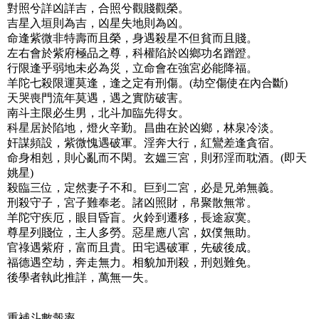
對照兮詳凶詳吉，合照兮觀賤觀榮。
吉星入垣則為吉，凶星失地則為凶。
命逢紫微非特壽而且榮，身遇殺星不但貧而且賤。
左右會於紫府極品之尊，科權陷於凶鄉功名蹭蹬。
行限逢乎弱地未必為災，立命會在強宮必能降福。
羊陀七殺限運莫逢，逢之定有刑傷。(劫空傷使在內合斷)
天哭喪門流年莫遇，遇之實防破害。
南斗主限必生男，北斗加臨先得女。
科星居於陷地，燈火辛勤。昌曲在於凶鄉，林泉冷淡。
奸謀頻設，紫微愧遇破軍。淫奔大行，紅鸞差逢貪宿。
命身相剋，則心亂而不閑。玄媼三宮，則邪淫而耽酒。(即天
姚星)
殺臨三位，定然妻子不和。巨到二宮，必是兄弟無義。
刑殺守子，宮子難奉老。諸凶照財，帛聚散無常。
羊陀守疾厄，眼目昏盲。火鈴到遷移，長途寂寞。
尊星列賤位，主人多勞。惡星應八宮，奴僕無助。
官祿遇紫府，富而且貴。田宅遇破軍，先破後成。
福德遇空劫，奔走無力。相貌加刑殺，刑剋難免。
後學者執此推詳，萬無一失。
重補斗數彀率