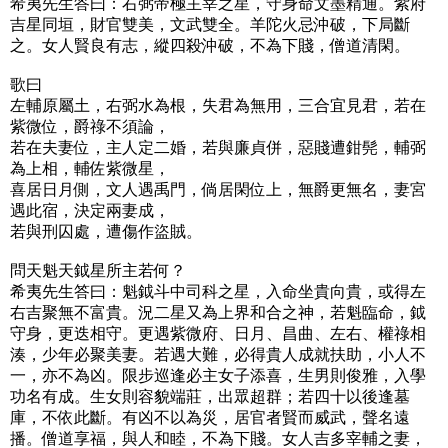
希夷先生答曰：右弼帝極主宰之星，守身命文墨精通。紫府
吉星同垣，財官雙美，文武雙全。羊陀火忌沖破，下局斷
之。女人賢良有志，縱四殺沖破，不為下賤，僧道清閑。
歌曰
左輔原屬土，右弼水為根，失君為無用，三合宜見君，若在
紫微位，爵祿不須論，
若在夫妻位，主人定二婚，若與廉貞併，惡賤遭鉗髡，輔弼
為上相，輔佐紫微星，
喜居日月側，文人遇禹門，倘居閑位上，無爵更無名，妻宮
遇此宿，決定兩妻成，
若與刑囚處，遭傷作盜賊。
問天魁天鉞星所主若何？
希夷先生答曰：魁鉞斗中司科之星，入命坐貴向貴，或得左
右吉聚無不富貴。況二星又為上界和合之神，若魁臨命，鉞
守身，更迭相守。更遇紫微府、日月、昌曲、左右、權祿相
湊，少年必聚美妻。若遇大難，必得貴人成就扶助，小人不
一，亦不為凶。限步巡逢必主女子添喜，生男則俊雅，入學
功名有成。生女則容貌端莊，出眾超群；若四十以後逢墓
庫，不依此斷。有凶不以為災，居官者賢而威武，聲名遠
播。僧道享福，與人和睦，不為下賤。女人吉多宰輔之妻，