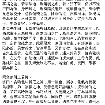
享福之論。若居陷地，則落弱之名。若上弦下弦，仍以不逢
巨門為佳。身若居之，則有隨娘繼拜，或離祖過房。身命若
見惡殺交沖，必作傷殘之論。除非僧道，反獲禎祥。決禍福
最為要緊，不可參差。又或與文曲同居身命，定是九流術
士。男為妻宿，又作母星。
希夷先生曰：太陰化祿與日為配，以卯辰巳午未為陷地，以
酉戌亥子丑為得垣。酉為西山之門，為東潛之所。嫌巨曜以
來纏，怕羊陀以同度，廉囚相犯，七殺相沖，恐非得意之
垣，定作傷殘之論。此星屬水，為田宅宮主，有輝為福，失
陷必凶。男女得之，皆為母星，又作妻宿。若在身命廟樂，
吉集主富貴。在疾厄遇陀暗為目疾，遇火鈴為災，值貪殺損
目。在父母，如陷地失輝，遇流年白虎太歲，主母有災。此
雖純和之星，但失輝受制則不吉。若逢白虎、喪門、吊客，
妻亦慎之。
問貪狼所主若何？
答曰：貪狼北斗解厄之神，第一星也。屬水，化氣為桃花，
為標準，乃主禍福之神。受善惡定奸詐瞞人，授學神仙之
術。又好高吟浮蕩，作巧成拙。入廟樂之宮，可為祥可為
禍。會破軍迷花戀酒而喪命，同祿存可吉。遇耗因以虛花，
遇廉貞也不潔，見七殺或配以遭刑。遇羊陀主痔疾，逢刑忌