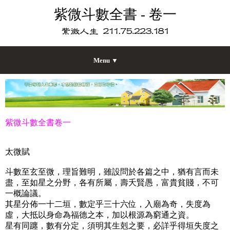
紫微斗數全書 - 卷一
Menu ▼
紫微斗數全書卷一
太微賦
斗數至玄至微，理旨難明，雖設問於各篇之中，猶有言而未
盡，至如星之分野，各有所屬，壽夭賢愚，富貴貧賤，不可
一概論議。
其星分佈一十二垣，數定乎三十六位，入廟為奇，失度為
虛，大抵以身命為福德之本，加以根源為窮通之資。
星有同躔，數有分定，須明其生剋之要，必詳乎得垣失度之