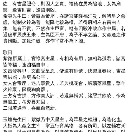
佐，有吉星照命，則因人之貴。福德在男為陷地，女為廟
樂，逢吉則吉，逢凶則凶。
希夷先生曰：紫微為帝座，在諸宮能降福消災，解諸星之惡
虛。能制火鈴為善，能降七殺為權。若得府相左右昌曲吉
集，無有不貴。不然亦主巨富。縱有四殺沖破亦作中局。若
遇破軍辰戌丑未，主為臣不忠，為子不孝之論。女命逢之作
貴婦斷。加殺沖破，亦作平常不為下賤。
歌曰
紫微原屬土，官祿宮主星，有相為有用，無相為孤君，諸宮
皆降福，逢凶福自申，
文昌發科甲，文曲受皇恩，僧道有師號，快樂度春秋，吉星
皆拱照，為吏協公平，
女人會帝座，遇吉事貴人，若與桃花會，飄蕩落風塵，擎羊
火鈴聚，鼠竊狗偷群，
三方有吉拱，方作貴人評，若還無輔弼，諸惡共飲凌，帝為
無道主，考究要知因，
二限若遇帝，喜氣自然新。
玉蟾先生曰：紫微乃中天星主，為眾星之樞紐，為造化也。
大抵為人命之主宰，掌五行育萬物，各有所司。以左輔右弼
為相，以天相昌曲為從，以魁鉞為傳令，以日月為分司，以