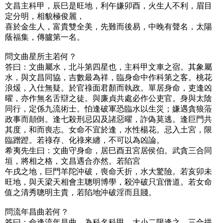
文昌主科甲，辰巳是旺地，利午嫌卯酉，火生人不利，眉目
定分明，相貌極俊麗，
喜於金生人，富貴雙全美，先難而後易，中晚有聲名，太陽
蔭福集，傳臚第一名。
問文曲星所主若何？
答曰：文曲屬水，北斗第四星也，主科甲文車之宿。其象屬
水，與文昌同協，吉數最為祥，臨身命中作科第之客。桃花
浪煖，入仕無疑。於官祿面君顏而執政。單居身命，吏逢凶
曜，亦作無名舌辯之徒。與廉貞共處必作公吏官。身與太陰
同行，定係九流術士。怕逢破軍恐臨水以生災；嫌遇貪狼蒞
政事而顛倒。逢七殺刑忌囚及諸惡曜，詐偽莫逃。逢巨門共
其度，和而喪志。女命不宜於逢，水性楊花。忌入土宮，限
臨蹭蹬。若祿存、化祿來纏，不可以為凶論。
希夷先生曰：文曲守身命，居巳酉丑宮居侯伯。武貪三合同
垣，將相之格，文昌遇合亦然。若陷宮
午戌之地，巨門羊陀沖破，喪命夭折，水大驚險。若亥卯未
旺地，與天梁天相會主聰明博學，殺沖破只宜僧道。若女命
值之清秀聰明主貴，若陷地沖破淫而且賤。
問流年昌曲若何？
答曰：命逢流年昌曲，為科名科甲。大小二限逢之，三合拱