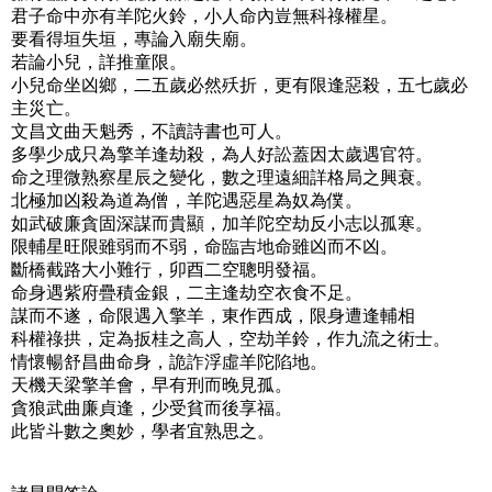
君子命中亦有羊陀火鈴，小人命內豈無科祿權星。
要看得垣失垣，專論入廟失廟。
若論小兒，詳推童限。
小兒命坐凶鄉，二五歲必然殀折，更有限逢惡殺，五七歲必
主災亡。
文昌文曲天魁秀，不讀詩書也可人。
多學少成只為擎羊逢劫殺，為人好訟蓋因太歲遇官符。
命之理微熟察星辰之變化，數之理遠細詳格局之興衰。
北極加凶殺為道為僧，羊陀遇惡星為奴為僕。
如武破廉貪固深謀而貴顯，加羊陀空劫反小志以孤寒。
限輔星旺限雖弱而不弱，命臨吉地命雖凶而不凶。
斷橋截路大小難行，卯酉二空聰明發福。
命身遇紫府疊積金銀，二主逢劫空衣食不足。
謀而不遂，命限遇入擎羊，東作西成，限身遭逢輔相
科權祿拱，定為扳桂之高人，空劫羊鈴，作九流之術士。
情懷暢舒昌曲命身，詭詐浮虛羊陀陷地。
天機天梁擎羊會，早有刑而晚見孤。
貪狼武曲廉貞逢，少受貧而後享福。
此皆斗數之奧妙，學者宜熟思之。