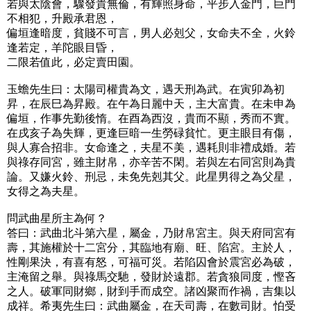
若與太陰會，驟發貴無倫，有輝照身命，平步入金門，巨門
不相犯，升殿承君恩，
偏垣逢暗度，貧賤不可言，男人必剋父，女命夫不全，火鈴
逢若定，羊陀眼目昏，
二限若值此，必定賣田園。
玉蟾先生曰：太陽司權貴為文，遇天刑為武。在寅卯為初
昇，在辰巳為昇殿。在午為日麗中天，主大富貴。在未申為
偏垣，作事先勤後惰。在酉為西沒，貴而不顯，秀而不實。
在戌亥子為失輝，更逢巨暗一生勞碌貧忙。更主眼目有傷，
與人寡合招非。女命逢之，夫星不美，遇耗則非禮成婚。若
與祿存同宮，雖主財帛，亦辛苦不閑。若與左右同宮則為貴
論。又嫌火鈴、刑忌，未免先剋其父。此星男得之為父星，
女得之為夫星。
問武曲星所主為何？
答曰：武曲北斗第六星，屬金，乃財帛宮主。與天府同宮有
壽，其施權於十二宮分，其臨地有廟、旺、陷宮。主於人，
性剛果決，有喜有怒，可福可災。若陷囚會於震宮必為破，
主淹留之舉。與祿馬交馳，發財於遠郡。若貪狼同度，慳吝
之人。破軍同財鄉，財到手而成空。諸凶聚而作禍，吉集以
成祥。希夷先生曰：武曲屬金，在天司壽，在數司財。怕受