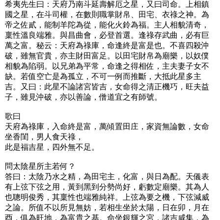
希夷先生曰：天府乃南斗延壽解厄之星，又曰司命。上相鎮
國之星，在斗司權，在數則職掌財帛、田宅、衣祿之神。為
帝之佐貳，能制羊陀為從，能化火鈴為福。主人相貌清奇，
稟性溫良端雅。與昌曲會，必登首選。逢祿存武曲，必有巨
萬之富。秘云：天府為祿庫，命逢終是富是也。不喜四殺沖
破，雖無官貴，亦主財田富足。以田宅財帛為廟樂，以奴僕
相貌為陷弱。以兄弟為平常，命逢之得相佐，主夫妻子女不
缺。若值空亡是為孤立，不可一例而推斷，大抵此星多主
吉。又曰：此星不論諸宮皆吉，女命得之清正機巧，旺夫益
子，雖見沖破，亦以善論，僧道宜之有師號。
歌曰
天府為祿庫，入命終是富，萬傾置田庄，家資無論數，女命
坐香閨，男人食天祿，
此是福吉星，四外無不足。
問太陰星所主若何？
答曰：太陰乃水之精，為田宅主，化富，與日為配。天儀表
有上弦下弦之用，黃到黑到分勢尚好，虧數定廟樂。其為人
也聰明俊秀，其稟性也端雅純祥。上弦為要之機，下弦減威
之論。所值不以所見無妨，若相生坐於太陽，日在卯，月在
酉，俱為旺地，為富貴之基。命坐銀輝之宮，諸吉咸集，為