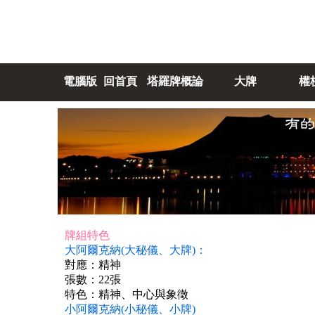
電腦版
回首頁
塔羅牌概論
大牌
權
牌組特色
大阿爾克納(大秘儀、大牌)：
對應：精神
張數：22張
特色：精神、中心與象徵
小阿爾克納(小秘儀、小牌)