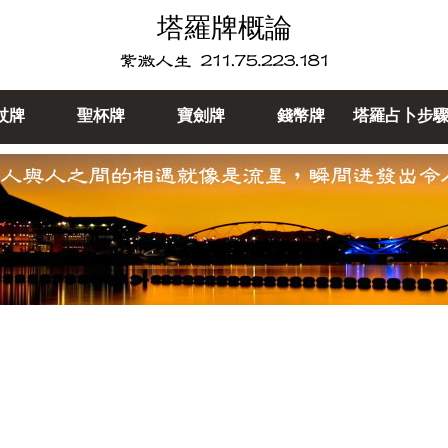
塔羅牌概論
杖牌
聖杯牌
寶劍牌
錢幣牌
塔羅占卜步