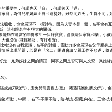
名字的重要性，何謂先天『命』，何謂後天『運』。
一個家庭，為何兄弟姊妹比自己運勢好。雖然同姓氏，生肖不同，
辦法吸收，也會展現不一樣對待。因為夫妻本是一體，名字會有
斷，這都跟名字有很大的關係。
，如果能夠在適當的年份來生一個好寶寶，會讓這個家庭和樂，小
大也必佳 (賺輕鬆財，有好名聲) 。
前比較沒有自我意識，名字的對錯，靈動力多會展現在父母親身上
母親情感出現問題，若是在『名二』陽邊會讓父親工作不順遂，陰
好走，兄弟姊妹之間的情誼，同事之間是否可與人投資，異姓緣
名)。
遇猛虎如刀戳(刑)，玉兔見龍雲裡去(剋)，豬遇猿猴似箭投(刑)，
象.行動，中間 、右下-不陽不陰，陰-地支-潛藏.內在)。三會-