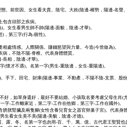
的型態。前世因。女生看夫貴。陰宅。大姓(陰邊-權勢，陽邊-名
以上包含頭部之疾病。
。女生看男生帥不帥(陽邊-面貌，陰邊-才華)。
)，第三字(行為-個性)。
妻相處情感。人際關係。賺錢慾望與力量。今造(今世做為)。
疾病，不陰不陽-脊椎。代表身體體質。
-長相，陰邊-才華)。
(懷才不遇)。名第一字(男生-重陰邊，女生-重陽邊)。
邊)。手下。田宅、財庫(陽邊-事業、不動產，不陽不陰-支票、股份
字不好，如單身還好，最好不要結婚。小孩取名要考慮父母生肖(尤
一字-工作離家近，第二字-工作在他鄉，第三字-工作在國外)。
含膀胱腎臟及兩隻腳(女性含養兒育女之器官卵巢子宮)。代表身
生看女生美不美(陽邊-美貌，陰邊-才德)。
霞、露、冬。名第一字也勿用-百、千、萬、億。古代君王聖賢也