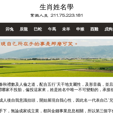
生肖姓名學
卯兔
辰龍
巳蛇
午馬
未羊
申猴
酉雞
戌狗
春秋禮數及人倫之道，配合五行ˋ天干地支屬性，及形音義，並
所謂哪家不投胎，偏投這家來，姓是姓名中唯一不可變動的，承接
人後自我意識抬頭，開始展現自我心性，因此名一代表自己ˋ兄弟
婦ˋ手下，無論成家或立業，都與金錢事業息息相關，所以第三個