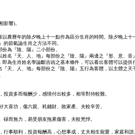
相影響)。
本派以農曆年的除夕晚上十一點作為區分生肖的時間。除夕晚上十
』的節氣論生肖之方法不同。
部份為『陰、陽』二小部份。
，以姓名『天、人、地』每部份之『陰、陽』兩邊之『形、意、音
象，即為生肖姓名學論斷吉凶之基本條件，可以看出客體可以提供
姓名『天、人、地』每部份之『陰、陽』五行為客體，以主體之天
。
，投資多而報酬少，感情付出較多，相等對待較難。
好大喜功，傷六親、耗錢財、敗家產、夫較辛苦。
、碌而無力，易受朋友拖累傷害，夫較兇悍。
，行事順利，投資報酬高，心想事成，丈夫相生寵愛，家庭和諧