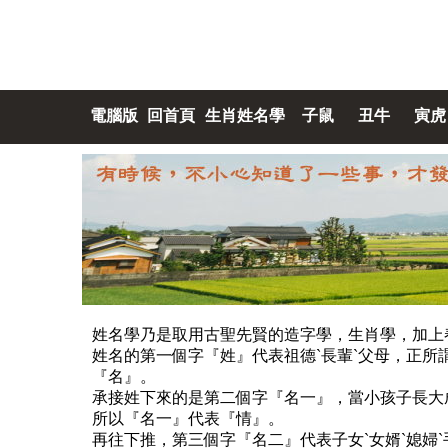
電腦版
回首頁
生肖姓名學
子鼠
丑牛
寅虎
姓名學乃是取用古聖先賢的造字學，生肖學，加上
姓名的第一個字『姓』代表祖德ˋ長輩ˋ父母，正
『名』。
承接姓下來的是第二個字『名一』，當小孩子長大成
所以『名一』代表『情』。
再往下推，第三個字『名二』代表子女ˋ女婿ˋ媳