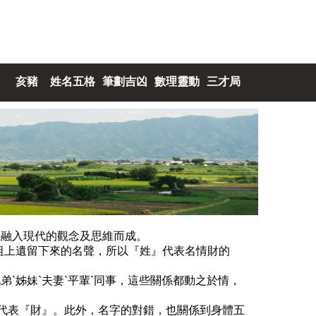
亥豬
姓名五格
筆劃吉凶
數理靈動
三才局
且融入現代的觀念及思維而成。
祖上遺留下來的名聲，所以『姓』代表名情財的
ˋ姊妹ˋ夫妻ˋ平輩ˋ同事，這些關係都動之於情，
字代表『財』。此外，名字的對錯，也關係到身體五