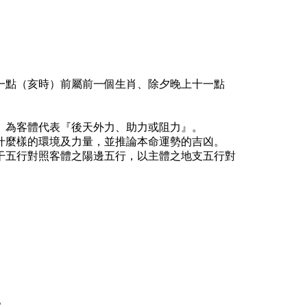
一點（亥時）前屬前一個生肖、除夕晚上十一點
』為客體代表『後天外力、助力或阻力』。
什麼樣的環境及力量，並推論本命運勢的吉凶。
干五行對照客體之陽邊五行，以主體之地支五行對
。