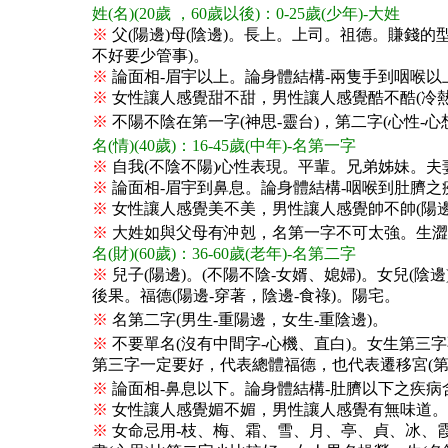
姓(名)(20歲 ，60歲以後)：0-25歲(少年)-大姓
※
父(陽邊)母(陰邊)。長上。上司。祖德。賺錢
不好要少管事)。
※
論面相-眉宇以上。論身體結構-兩隻手到咽喉
※
女性讓人感覺甜不甜，男性讓人感覺酷不酷(冷熱)
※
不陽不陰在第一字(神思-靈台)，第二字(心性-心想
名(情)(40歲)：16-45歲(中年)-名第一字
※
自我(不陰不陽)心性表現。平輩。兄弟姊妹。夫
※
論面相-眉宇到鼻息。論身體結構-咽喉到肚臍之
※
女性讓人感覺美不美，男性讓人感覺帥不帥(陽邊
※
大姓如與父母有沖剋，名第一字不可太強。生澀字
名(財)(60歲)：36-60歲(老年)-名第二字
※
兒子(陽邊)。(不陽不陰-女婿、媳婦)。女兒(陰
後果。福德(陽邊-穿著，陰邊-食祿)。陽宅。
※
名第二字(男生-重陽邊，女生-重陰邊)。
※
不要單名(沒有中間字-心機、直白)。女生第三
第三字一定要好，代表總體福德，也代表遷移宮(第
※
論面相-鼻息以下。論身體結構-肚臍以下之疾病
※
女性讓人感覺媚不媚，男性讓人感覺有無味道。男
※
女命忌用-枝、梅、霜、雪、月、亭、貞、冰、