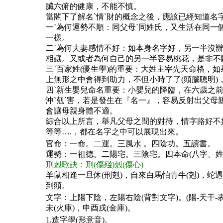
臟六俯的健康，不能不慎。
當閣下了解名ˋ情ˋ財的概念之後，應該已經知道
一ˋ為何運勢不順：同父母ˋ同姓氏，又生活在同
一樣。
二ˋ為何夫妻感情不好：如本身名字好，另一半沒
相讓。又或者為何自己的另一半容易桃花，是非不
三ˋ百家姓(優生學)的重要：大姓主宰先天命格
上無形之中會得到助力，不但小時了了(頭腦聰明)，
四ˋ新生嬰兒命名重要：小嬰兒的降臨，在六歲之
沖ˋ剋ˋ害，若是發生在『名一』，容易反射出父
會讓母親身體不適。
綜合以上所言，舉凡父母之間的對待，情字路好不
等等….，都在名字之中可以展現出來。
官命：一命。二運。三風水 。四陰功。五讀書。
運勢：一祖德。二陽宅。三陰宅。四本命(八字、姓
刑剋歌訣：刑(傷殘)剋(傷心)
羊鼠相逢一旦休(刑剋)，自來白馬怕青牛(剋)，蛇
到頭。
文字：上陽下陰，左陽右陰(背對文字)。(陽-天干-表
未(火庫)，申酉戌(金庫)。
1.造字學(形意音)。