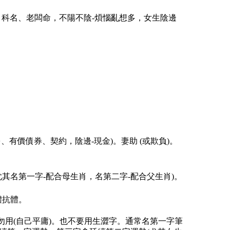
聲、科名、老闆命，不陽不陰-煩惱亂想多，女生陰邊
、有價債券、契約，陰邊-現金)。妻助 (或欺負)。
其名第一字-配合母生肖，名第二字-配合父生肖)。
體抗體。
勿用(自己平庸)。也不要用生澀字。通常名第一字筆