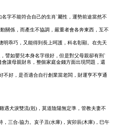
如名字不能符合自己的生肖ˋ屬性，運勢前途當然不
互動關係，而產生不協調，嚴重者會各奔東西，互不
孩聰明乖巧，又能得到長上呵護，科名彰顯。在先天
，譬如嬰兒本身名字很好，但是對父母親卻有刑ˋ
邊會讓母親財帛，整個家庭金錢方面出現問題，還
好不好，是否適合自行創業當老闆，財運亨不亨通
金雞遇犬淚雙流(剋)，莫道陰陽無定準，管教夫妻不
支持，三合-協力。亥子丑(水庫)，寅卯辰(木庫)，巳午