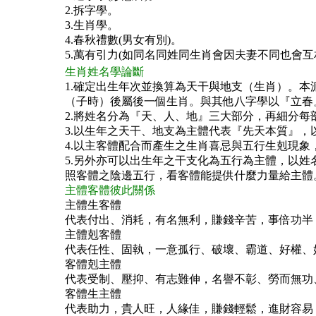
2.拆字學。
3.生肖學。
4.春秋禮數(男女有別)。
5.萬有引力(如同名同姓同生肖會因夫妻不同也會互
生肖姓名學論斷
1.確定出生年次並換算為天干與地支（生肖）。
（子時）後屬後一個生肖。與其他八字學以『立春
2.將姓名分為『天、人、地』三大部分，再細分每
3.以生年之天干、地支為主體代表『先天本質』
4.以主客體配合而產生之生肖喜忌與五行生剋現
5.另外亦可以出生年之干支化為五行為主體，以
照客體之陰邊五行，看客體能提供什麼力量給主體
主體客體彼此關係
主體生客體
代表付出、消耗，有名無利，賺錢辛苦，事倍功半
主體剋客體
代表任性、固執，一意孤行、破壞、霸道、好權、
客體剋主體
代表受制、壓抑、有志難伸，名譽不彰、勞而無功
客體生主體
代表助力，貴人旺，人緣佳，賺錢輕鬆，進財容易