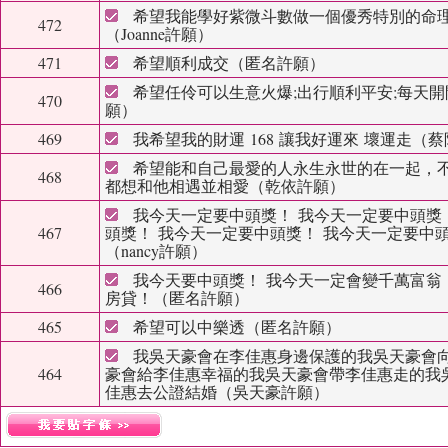
希望我能學好紫微斗數做一個優秀特別的命
472
（Joanne許願
）
471
希望順利成交（匿名許願
）
希望任伶可以生意火爆;出行順利平安;每天
470
願
）
469
我希望我的財運 168 讓我好運來 壞運走（
希望能和自己最愛的人永生永世的在一起，
468
都想和他相遇並相愛（乾依許願
）
我今天一定要中頭獎！ 我今天一定要中頭獎
467
頭獎！ 我今天一定要中頭獎！ 我今天一定要中
（nancy許願
）
我今天要中頭獎！ 我今天一定會變千萬富翁
466
房貸！（匿名許願
）
465
希望可以中樂透（匿名許願
）
我吳天豪會在李佳惠身邊保護的我吳天豪會
464
豪會給李佳惠幸福的我吳天豪會帶李佳惠走的我
佳惠去公證結婚（吳天豪許願
）