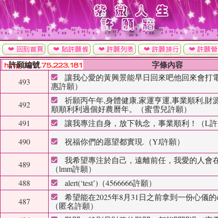
許願編號
字條內容
讓我心愛的黃興景能早日回來吧他回來會打
493
惠許願
）
祈願丙午年,身體健康,家運亨運,事業順利,
492
順順利利過個好農曆年。（蜜雪兒許願
）
491
讓我專注自身，放下執念，事業順利！（L許
490
祝福你們的愿望都實現.（YJ許願
）
我希望專注於自己，遠離前任，我愛的人會
489
（lmm許願
）
488
alert(‘test’)（4566666許願
）
希望能在2025年8月31日之前拿到一份心儀的o
487
（匿名許願
）