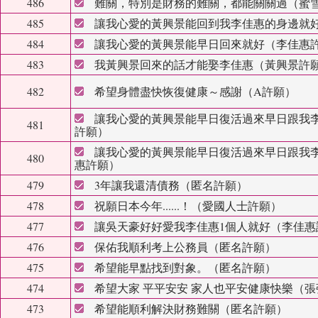
486
難關，特別是財務的難關，都能關關過（蜜
485
讓我心愛的黃興景能回到我李佳惠的身邊就
484
讓我心愛的黃興景能早日回來就好（李佳惠
483
我黃興景回來的話才能娶李佳惠（黃興景許
482
希望身體盡快恢復健康～感謝（A許願
）
讓我心愛的黃興景能早日復活過來早日跟我
481
許願
）
讓我心愛的黃興景能早日復活過來早日跟我
480
惠許願
）
479
3年讓我還清債務（匿名許願
）
478
祝願日本今年......！（愛國人士許願
）
477
讓吳天豪好好愛我李佳惠1個人就好（李佳惠
476
保佑我順利考上公務員（匿名許願
）
475
希望能早點找到對象。（匿名許願
）
474
希望大家 平平安安 家人也平安健康快樂（張
473
希望能順利解決財務難關（匿名許願
）