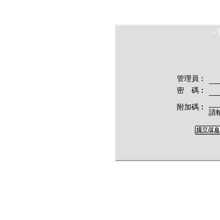
-
管理員︰
密 碼︰
附加碼︰
請