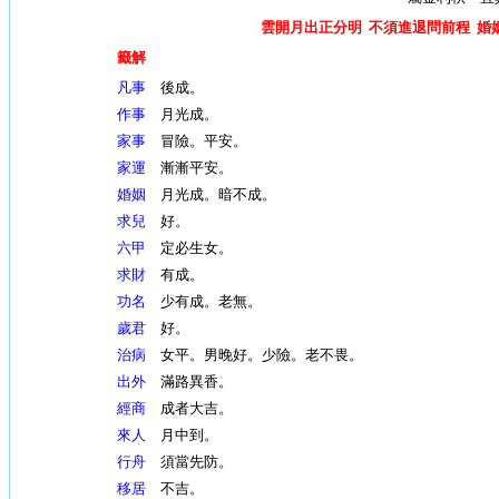
雲開月出正分明 不須進退問前程 婚
籤解
凡事
後成。
作事
月光成。
家事
冒險。平安。
家運
漸漸平安。
婚姻
月光成。暗不成。
求兒
好。
六甲
定必生女。
求財
有成。
功名
少有成。老無。
歲君
好。
治病
女平。男晚好。少險。老不畏。
出外
滿路異香。
經商
成者大吉。
來人
月中到。
行舟
須當先防。
移居
不吉。