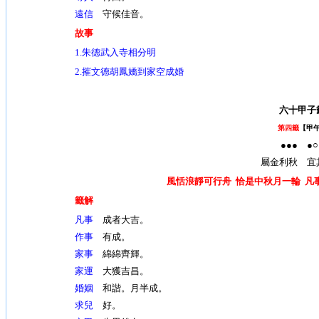
遠信
守候佳音。
故事
1.朱德武入寺相分明
2.摧文德胡鳳嬌到家空成婚
六十甲子
第四籤
【甲
●●● ●○
屬金利秋 宜
風恬浪靜可行舟 恰是中秋月一輪 凡
籤解
凡事
成者大吉。
作事
有成。
家事
綿綿齊輝。
家運
大獲吉昌。
婚姻
和諧。月半成。
求兒
好。