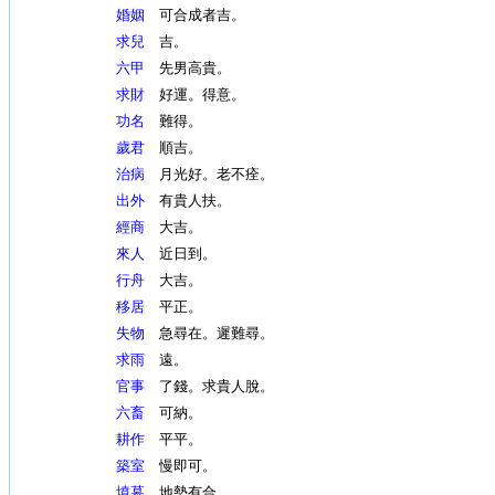
婚姻
可合成者吉。
求兒
吉。
六甲
先男高貴。
求財
好運。得意。
功名
難得。
歲君
順吉。
治病
月光好。老不痊。
出外
有貴人扶。
經商
大吉。
來人
近日到。
行舟
大吉。
移居
平正。
失物
急尋在。遲難尋。
求雨
遠。
官事
了錢。求貴人脫。
六畜
可納。
耕作
平平。
築室
慢即可。
墳墓
地勢有合。