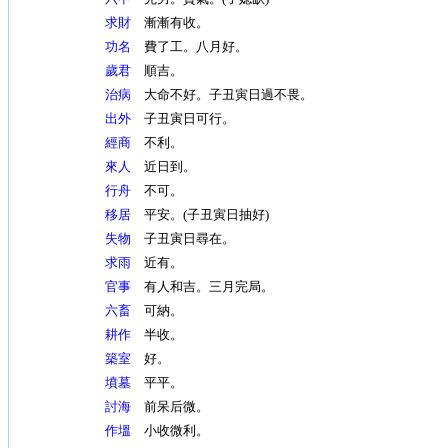
求財
漸漸有收。
功名
費了工。八月好。
歲君
順吉。
治病
大命不好。子丑寅日過不畏。
出外
子丑寅日可行。
經商
不利。
來人
近日到。
行舟
不可。
移居
平安。(子丑寅日抽好)
失物
子丑寅日尋在。
求雨
近有。
官事
有人和吉。三月完局。
六畜
可納。
耕作
半收。
築室
好。
墳墓
平平。
討海
前呆后微。
作塭
小收微利。