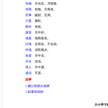
失物
月光在。月暗無
求雨
初無。月尾有。
官事
破財。完局。
六畜
興旺。
耕作
有收。
築室
月中好。
墳墓
地勢甚美。
討海
合和吉。不合凶。
作塭
須防風水。
魚苗
月中吉。
月令
淡淡。
尋人
月中遇。
遠信
可喜。
故事
1.國公暗察白袍將
2.尉遲恭掛帥
六十甲子