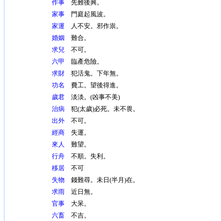
作事
先難後興。
家事
門庭起風波。
家運
人不安。邪作祟。
婚姻
難合。
求兒
不可。
六甲
臨產危險。
求財
犯活鬼。下年無。
功名
費工。望後得進。
歲君
淡淡。(凶事不美)
治病
犯(太歲)必死。未不畏。
出外
不可。
經商
失運。
來人
難望。
行舟
不順。失利。
移居
不可
失物
錢難尋。未日(半月)在。
求雨
近日無。
官事
大呆。
六畜
不吉。