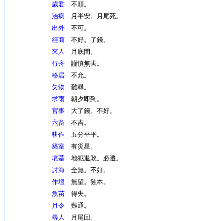
歲君
不順。
治病
月半安。月尾死。
出外
不可。
經商
不好。了錢。
來人
月底間。
行舟
謹慎無害。
移居
不允。
失物
難尋。
求雨
朝夕即到。
官事
大了錢。不好。
六畜
不吉。
耕作
五分平平。
築室
有災星。
墳墓
地犯退敗。必遷。
討海
全無。不好。
作塭
無望。蝕本。
魚苗
得失。
月令
難通。
尋人
月尾回。