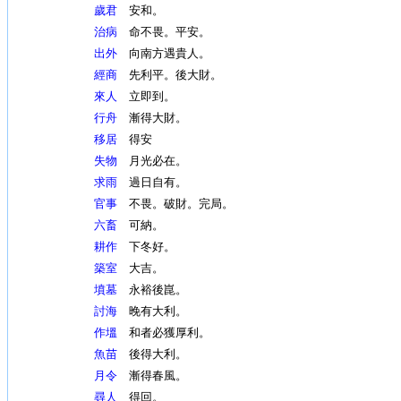
歲君
安和。
治病
命不畏。平安。
出外
向南方遇貴人。
經商
先利平。後大財。
來人
立即到。
行舟
漸得大財。
移居
得安
失物
月光必在。
求雨
過日自有。
官事
不畏。破財。完局。
六畜
可納。
耕作
下冬好。
築室
大吉。
墳墓
永裕後崑。
討海
晚有大利。
作塭
和者必獲厚利。
魚苗
後得大利。
月令
漸得春風。
尋人
得回。