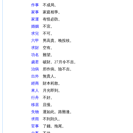
作事
不成局。
家事
家庭相爭。
家運
有怪必防。
婚姻
不宜。
求兒
不可。
六甲
男高貴。晚投枝。
求財
空有。
功名
難望。
歲君
破財。27月令不吉。
治病
邪作病。險不吉。
出外
無貴人。
經商
財本耗散。
來人
月光即到。
行舟
不好。
移居
且慢。
失物
運如此。路難逢。
求雨
不到則久。
官事
了錢。拖尾。