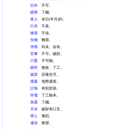
出外
不可。
經商
了錢。
來人
未日(半月)到。
行舟
不美。
移居
不佳。
失物
難尋。
求雨
尚未。自有。
官事
不可。破財。
六畜
不可納。
耕作
無收。了工。
築室
且慢也可。
墳墓
地勢適當。
討海
有犯邪祟。
作塭
了工蝕本。
魚苗
了錢。
月令
破財有口舌。
尋人
漸回。
遠信
無望。