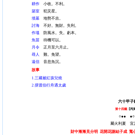
耕作
小收。不利。
築室
犯災星。
墳墓
地勢不吉。
討海
不好。無財。失利。
作塭
防風水。失。虧本。
魚苗
待機可以。
月令
正月至六月止。
尋人
難。免望。
遠信
音息魚沉。
故事
1.
三藏被紅孩兒燒
2.撐渡伯行舟遇太歲
六十甲子
第十四籤
【丙
○●● ●○
屬火利夏 宜
財中漸漸見分明 花開花謝結子成 寬