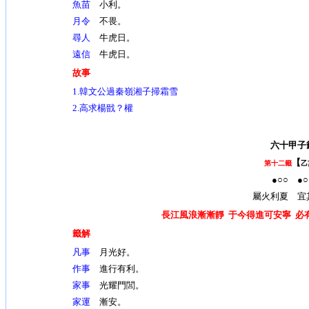
魚苗
小利。
月令
不畏。
尋人
牛虎日。
遠信
牛虎日。
故事
1.
韓文公過秦嶺湘子掃霜雪
2.高求楊戩？權
六十甲子
【
第十二籤
乙
●○○ ●○
屬火利夏 宜
長江風浪漸漸靜 于今得進可安寧 必
籤解
凡事
月光好。
作事
進行有利。
家事
光耀門閭。
家運
漸安。