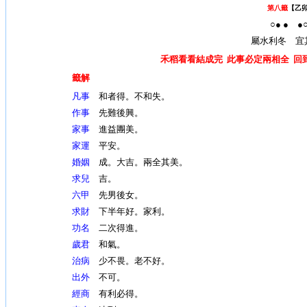
第八籤
【乙
○● ● ●
屬水利冬 宜
禾稻看看結成完 此事必定兩相全 回
籤解
凡事
和者得。不和失。
作事
先難後興。
家事
進益團美。
家運
平安。
婚姻
成。大吉。兩全其美。
求兒
吉。
六甲
先男後女。
求財
下半年好。家利。
功名
二次得進。
歲君
和氣。
治病
少不畏。老不好。
出外
不可。
經商
有利必得。