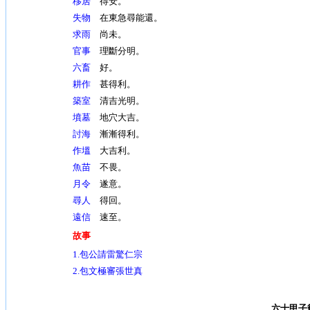
移居
得安。
失物
在東急尋能還。
求雨
尚未。
官事
理斷分明。
六畜
好。
耕作
甚得利。
築室
清吉光明。
墳墓
地穴大吉。
討海
漸漸得利。
作塭
大吉利。
魚苗
不畏。
月令
遂意。
尋人
得回。
遠信
速至。
故事
1.包公請雷驚仁宗
2.包文極審張世真
六十甲子