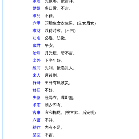
家運
先被邪。後吉祥。
婚姻
多口舌。不吉。
求兒
不佳。
六甲
頭胎生女次生男。(先女后女)
求財
以待時來。(不吉)
功名
必遇。防徼。
歲君
平安。
治病
月光癒。暗不吉。
出外
下半年好。
經商
先利。後遇貴人。
來人
遲後到。
行舟
出外有風波災。
移居
不好。
失物
謹尋在。遲即無。
求雨
朝夕即有。
官事
宜和拖尾。(被官欺。后完明)
六畜
不祥。
耕作
內有不足。
築室
不吉。