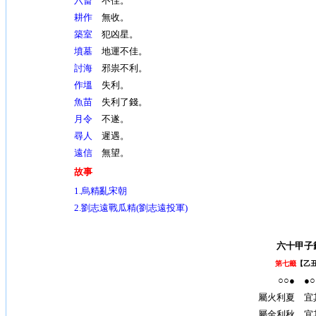
六畜
不佳。
耕作
無收。
築室
犯凶星。
墳墓
地運不佳。
討海
邪祟不利。
作塭
失利。
魚苗
失利了錢。
月令
不遂。
尋人
遲遇。
遠信
無望。
故事
1.
烏精亂宋朝
2.劉志遠戰瓜精(劉志遠投軍)
六十甲子
第七籤
【乙
○○● ●○
屬火利夏 宜
屬金利秋 宜