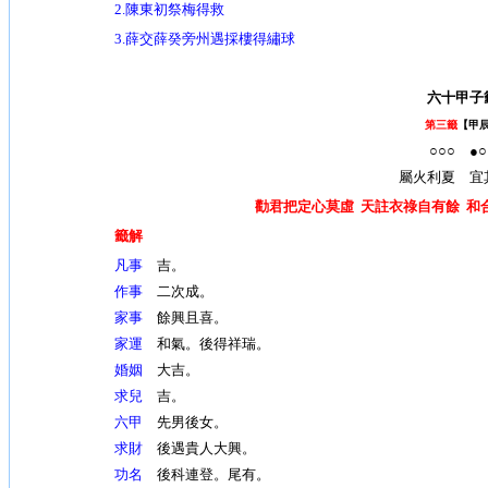
2.陳東初祭梅得救
3.薛交薛癸旁州遇採樓得繡球
六十甲子
第三籤
【甲
○○○ ●○
屬火利夏 宜
勸君把定心莫虛 天註衣祿自有餘 和
籤解
凡事
吉。
作事
二次成。
家事
餘興且喜。
家運
和氣。後得祥瑞。
婚姻
大吉。
求兒
吉。
六甲
先男後女。
求財
後遇貴人大興。
功名
後科連登。尾有。