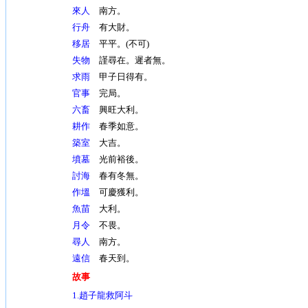
來人
南方。
行舟
有大財。
移居
平平。(不可)
失物
謹尋在。遲者無。
求雨
甲子日得有。
官事
完局。
六畜
興旺大利。
耕作
春季如意。
築室
大吉。
墳墓
光前裕後。
討海
春有冬無。
作塭
可慶獲利。
魚苗
大利。
月令
不畏。
尋人
南方。
遠信
春天到。
故事
1.趙子龍救阿斗