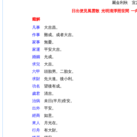
屬金利秋 宜
日出便見風雲散 光明清淨照世間 一
籤解
凡事
大吉昌。
作事
難成。成者大吉。
家事
無憂。
家運
平安大吉。
婚姻
允成。
求兒
大吉。
六甲
頭胎男。二胎女。
求財
先大進。後小利。
功名
望後有成。
歲君
清吉。
治病
未日(半月)痊安。
出外
平安。
經商
如意。
來人
月光在。
行舟
有大財。