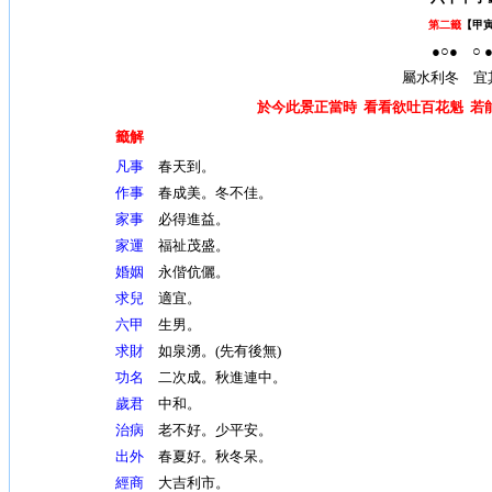
第二籤
【甲
●○● ○ 
屬水利冬 宜
於今此景正當時 看看欲吐百花魁 若
籤解
凡事
春天到。
作事
春成美。冬不佳。
家事
必得進益。
家運
福祉茂盛。
婚姻
永偕伉儷。
求兒
適宜。
六甲
生男。
求財
如泉湧。(先有後無)
功名
二次成。秋進連中。
歲君
中和。
治病
老不好。少平安。
出外
春夏好。秋冬呆。
經商
大吉利市。