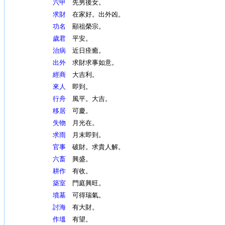
六甲
先男後女。
求財
在家好。出外凶。
功名
顯祖榮宗。
歲君
平安。
治病
近日痊癒。
出外
求財求事如意。
經商
大吉利。
來人
即到。
行舟
風平。大吉。
移居
可慶。
失物
月光在。
求雨
月末即到。
官事
破財。求貴人解。
六畜
興盛。
耕作
有收。
築室
門庭興旺。
墳墓
可得瑞氣。
討海
有大財。
作塭
有望。