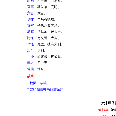
求雨
月半無。月尾有。
官事
破財後。完明。
六畜
大吉。
耕作
早晚有收成。
築室
子孫永發其昌。
墳墓
得其地。後大吉。
討海
月光過。大吉。
作塭
先微。後有大利。
魚苗
大利。
月令
頭破錢。後如意。
尋人
月中至。
遠信
速至。
故事
1.
桃園三結義
2.曹操賜雲祥馬袍贈金銀
六十甲子
【
第十五籤
丙