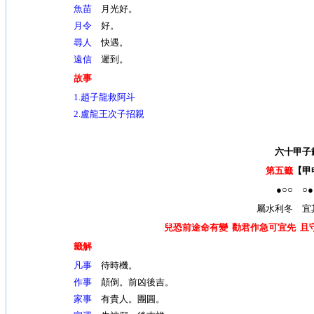
魚苗
月光好。
月令
好。
尋人
快遇。
遠信
遲到。
故事
1.
趙子龍救阿斗
2.盧龍王次子招親
六十甲子
第五籤
【甲
●○○ ○●
屬水利冬 宜
兒
恐前途命有變 勸君作急可宜先 且
籤解
凡事
待時機。
作事
顛倒。前凶後吉。
家事
有貴人。團圓。