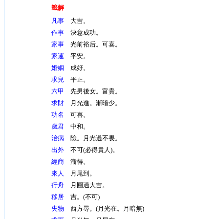
籤解
凡事
大吉。
作事
決意成功。
家事
光前裕后。可喜。
家運
平安。
婚姻
成好。
求兒
平正。
六甲
先男後女。富貴。
求財
月光進。漸暗少。
功名
可喜。
歲君
中和。
治病
險。月光過不畏。
出外
不可(必得貴人)。
經商
漸得。
來人
月尾到。
行舟
月圓過大吉。
移居
吉。(不可)
失物
西方尋。(月光在。月暗無)