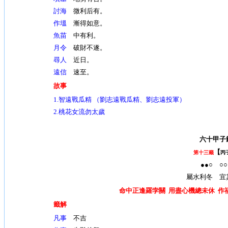
討海
微利后有。
作塭
漸得如意。
魚苗
中有利。
月令
破財不遂。
尋人
近日。
遠信
速至。
故事
1.
智遠戰瓜精 （劉志遠戰瓜精、劉志遠投軍）
2.桃花女流勿太歲
六十甲子
【
第十三籤
丙
●●○ ○○
屬水利冬 宜
命中正逢羅孛關 用盡心機總未休 作
籤解
凡事
不吉