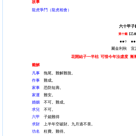
故事
龍虎爭鬥（龍虎相會）
六十甲子
第十籤
【乙
●●○ ●●
屬金利秋 宜
花開結子一半枯 可惜今年汝虛度 漸
籤解
凡事
拖尾。難解難脫。
作事
難成。
家事
恐防短壽。
家運
難安。
婚姻
不可。難成。
求兒
不可。
六甲
子媳難得
求財
上半年空破財。九月過不畏。
功名
枉費。難得。