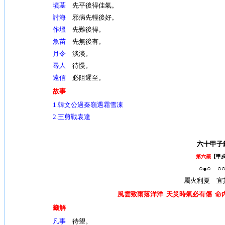
墳墓
先平後得佳氣。
討海
邪病先輕後好。
作塭
先難後得。
魚苗
先無後有。
月令
淡淡。
尋人
待慢。
遠信
必阻遲至。
故事
1.韓文公過秦嶺遇霜雪凍
2.王剪戰袁達
六十甲子
第六籤
【甲
○●○ ○○
屬火利夏 宜
風雲致雨落洋洋 天災時氣必有傷 命
籤解
凡事
待望。