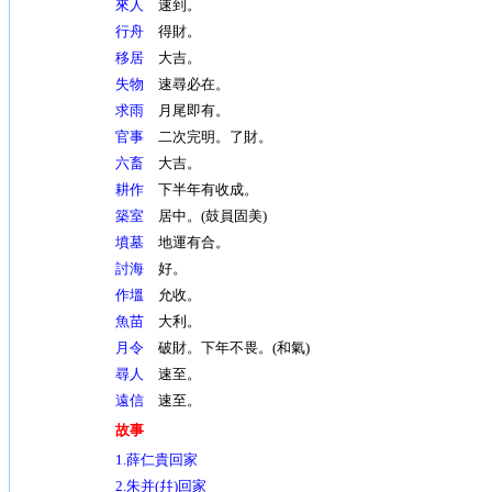
來人
速到。
行舟
得財。
移居
大吉。
失物
速尋必在。
求雨
月尾即有。
官事
二次完明。了財。
六畜
大吉。
耕作
下半年有收成。
築室
居中。(鼓員固美)
墳墓
地運有合。
討海
好。
作塭
允收。
魚苗
大利。
月令
破財。下年不畏。(和氣)
尋人
速至。
遠信
速至。
故事
1.薛仁貴回家
2.朱并(幷)回家