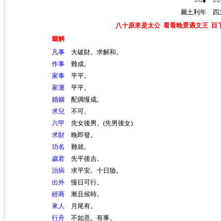
○○● ○○
屬土利年 四
八十原來是太公 看看晚景遇文王 目
籤解
凡事
大破財。求解和。
作事
難成。
家事
平平。
家運
平平。
婚姻
配偶慢成。
求兒
不可。
六甲
先女後男。(先男後女)
求財
晚即發。
功名
難就。
歲君
先平後吉。
治病
求平安。十日險。
出外
慢日可行。
經商
漸且候時。
來人
月尾有。
行舟
不如意。有事。