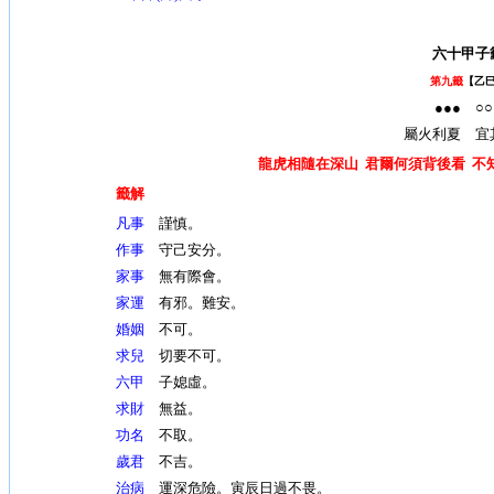
六十甲子
第九籤
【乙
●●● ○
屬火利夏 宜
龍虎相隨在深山 君爾何須背後看 不
籤解
凡事
謹慎。
作事
守己安分。
家事
無有際會。
家運
有邪。難安。
婚姻
不可。
求兒
切要不可。
六甲
子媳虛。
求財
無益。
功名
不取。
歲君
不吉。
治病
運深危險。寅辰日過不畏。