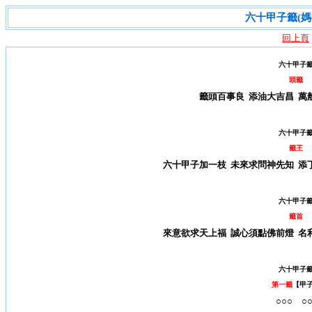
六十甲子籤(媽
回上頁
六十甲子
頭籤
籤頭百事良 添油大吉昌 萬
六十甲子
籤王
六十甲子加一枝 未來求問神先知 添
六十甲子
籤首
來意欲求天上福 誠心須點佛前燈 名
六十甲子
第一籤
【甲
○○○ ○○