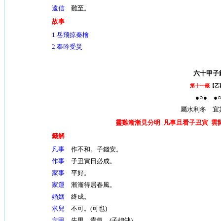
遠信
難至。
故事
1.岳飛掠秦檜
2.奉吟受災
六十甲子
第十一籤
【乙
●○● ●○
屬水利冬 宜
靈雞漸漸見分明 凡事且看子丑寅 雲
籤解
凡事
作不和。子錢安。
作事
子丑寅日必成。
家事
平好。
家運
漸漸得居春風。
婚姻
終成。
求兒
不可。(可也)
六甲
先男。貴氣。(子媳缺)