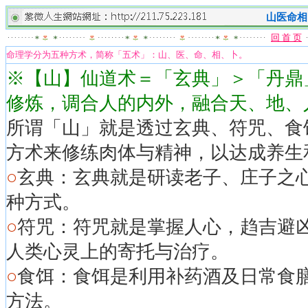
山医命相
回 首 页
命理学分为五种方术，简称「五术」：山、医、命、相、卜。
※【山】仙道术＝「玄典」＞「丹鼎
修炼，调合人的内外，融合天、地、
所谓「山」就是透过玄典、符咒、食
方术来修练肉体与精神，以达成养生
○
玄典：玄典就是研读老子、庄子之
种方式。
○
符咒：符咒就是掌握人心，趋吉避
人类心灵上的寄托与治疗。
○
食饵：食饵是利用补药酒及日常食膳
方法。