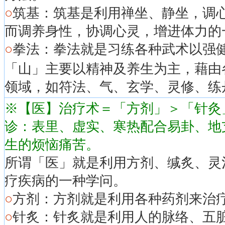
○
筑基：筑基是利用禅坐、静坐，调
而调养身性，协调心灵，增进体力的
○
拳法：拳法就是习练各种武术以强
「山」主要以精神及养生为主，藉由
领域，如符法、气、玄学、灵修、练
※【医】治疗术＝「方剂」＞「针灸
诊：表里、虚实、寒热配合易卦、地
生的烦恼痛苦。
所谓「医」就是利用方剂、缄炙、灵
疗疾病的一种学问。
○
方剂：方剂就是利用各种药剂来治
○
针炙：针炙就是利用人的脉络、五