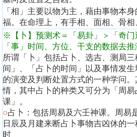
「相」主要以物为主，藉由事物本身
福。在命理上，有手相、面相、骨相、风水
※【卜】预测术＝「易卦」＞「奇门
「事」时间、方位、干支的数据去推
所谓「卜」包括占卜、选吉、测局三
间」、「占卜的时间」以及事情发生
的演变及判断处置方式的一种学问。
情，其中占卜的种类又可分为「周易
课」。
○
占卜：包括周易及六壬神课。周易
日辰及月建来断占卜事物吉凶休的一
时