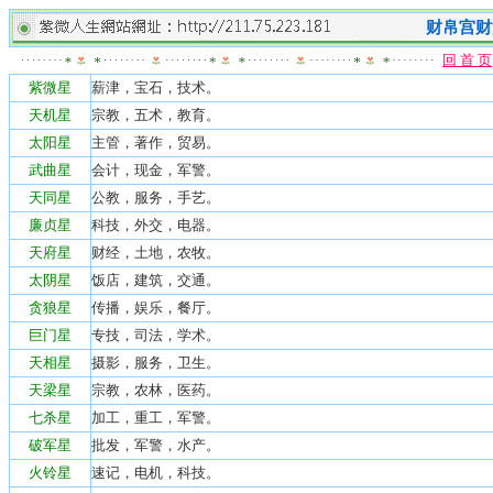
财帛宫财
回 首 页
紫微星
薪津，宝石，技术。
天机星
宗教，五术，教育。
太阳星
主管，著作，贸易。
武曲星
会计，现金，军警。
天同星
公教，服务，手艺。
廉贞星
科技，外交，电器。
天府星
财经，土地，农牧。
太阴星
饭店，建筑，交通。
贪狼星
传播，娱乐，餐厅。
巨门星
专技，司法，学术。
天相星
摄影，服务，卫生。
天梁星
宗教，农林，医药。
七杀星
加工，重工，军警。
破军星
批发，军警，水产。
火铃星
速记，电机，科技。