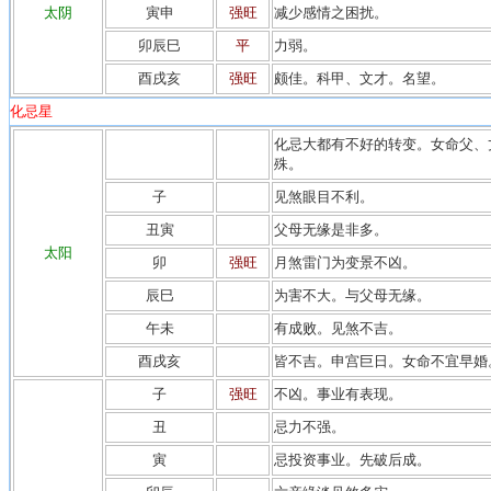
太阴
寅申
强旺
减少感情之困扰。
卯辰巳
平
力弱。
酉戌亥
强旺
颇佳。科甲、文才。名望。
化忌星
化忌大都有不好的转变。女命父、
殊。
子
见煞眼目不利。
丑寅
父母无缘是非多。
太阳
卯
强旺
月煞雷门为变景不凶。
辰巳
为害不大。与父母无缘。
午未
有成败。见煞不吉。
酉戌亥
皆不吉。申宫巨日。女命不宜早婚
子
强旺
不凶。事业有表现。
丑
忌力不强。
寅
忌投资事业。先破后成。