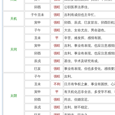
卯酉
强旺
公职医界法界佳。
子午丑未
强旺
吉利有成但也主辛忙。
天机
寅申
强旺
卯酉、辰戌、巳亥皆吉。卯酉巨机
子午
强旺
大吉。女命尤吉。男命逊色。
丑未
平
辛苦。难发挥。感情有困。
寅申
强旺
吉利。事业有表现。也应注意感情
天同
卯酉
强旺
吉利。事业有表现。也应注意感情
辰戌
强旺
甚佳。学术及研究有成。
巳亥
强旺
事业有表现。但也多变化。感情要
子午
强旺
吉利。
丑未
不利
日月有争权之象、事业有困扰、心
寅申
平
有天机化忌非全吉。多变学不精、
太阴
卯酉
强旺
尚吉。但婚宜迟。
辰戌
强旺
吉利。财不稳定。
巳亥
强旺
亥较吉。巳次之。