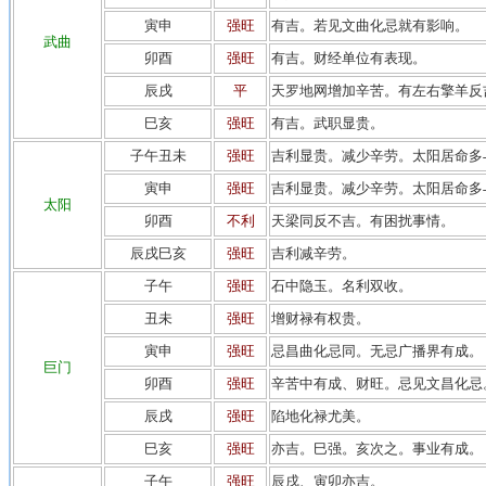
寅申
强旺
有吉。若见文曲化忌就有影响。
武曲
卯酉
强旺
有吉。财经单位有表现。
辰戌
平
天罗地网增加辛苦。有左右擎羊反
巳亥
强旺
有吉。武职显贵。
子午丑未
强旺
吉利显贵。减少辛劳。太阳居命多
寅申
强旺
吉利显贵。减少辛劳。太阳居命多
太阳
卯酉
不利
天梁同反不吉。有困扰事情。
辰戌巳亥
强旺
吉利减辛劳。
子午
强旺
石中隐玉。名利双收。
丑未
强旺
增财禄有权贵。
寅申
强旺
忌昌曲化忌同。无忌广播界有成。
巨门
卯酉
强旺
辛苦中有成、财旺。忌见文昌化忌
辰戌
强旺
陷地化禄尤美。
巳亥
强旺
亦吉。巳强。亥次之。事业有成。
子午
强旺
辰戌、寅卯亦吉。