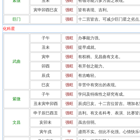
紫微
丑未
强旺
有领导能力多方面之表现。
寅申卯酉巳亥
强旺
皆有表现、吉利。
巨门
强旺
十二宫皆吉。可减少巨门星之劣点
化科星
子午
强旺
办事能力强。
丑未
强旺
提早成就。
寅申
强旺
有权柄。见昌曲有文名。
武曲
卯酉
强旺
有开创之能力。
辰戌
强旺
有吉略轻。
巳亥
强旺
辛苦中有突出的表现。
子午
强旺
学问及特殊性之研究有成。
紫微
丑未寅申卯酉
强旺
辰戌巳亥。十二宫位皆吉。增加名
申子辰巳酉丑
强旺
吉利。有文名科考、表演、比赛皆
文昌
亥卯未
强旺
虽吉但弱。
寅午戌
平
虚而不实。但比不化强。心情快乐