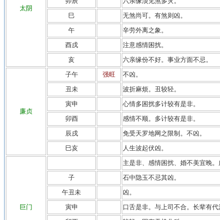
卯辰
六亲缘淡见煞多灾。
太阴
巳
无煞尚可。有煞则凶。
午
辛劳外离之象。
酉戌
注意感情困扰。
亥
六亲缘份不好。事业方面不忌。
子午
强旺
不凶。
丑未
波折麻烦。丑较轻。
寅申
心情多困扰多计较有是非。
廉贞
卯酉
感情不顺。多计较有是非。
辰戌
免受天罗地网之限制。不凶。
巳亥
人生波起伏凶。
主是非、感情困扰、婚不美宜晚。
子
石中隐玉不忌其凶。
午丑未
凶。
巨门
寅申
口舌是非。与上司不合。长辈有代