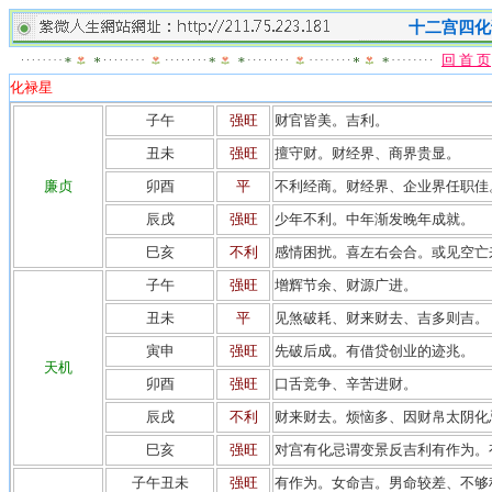
十二宫四化
回 首 页
化禄星
子午
强旺
财官皆美。吉利。
丑未
强旺
擅守财。财经界、商界贵显。
廉贞
卯酉
平
不利经商。财经界、企业界任职佳
辰戌
强旺
少年不利。中年渐发晚年成就。
巳亥
不利
感情困扰。喜左右会合。或见空亡
子午
强旺
增辉节余、财源广进。
丑未
平
见煞破耗、财来财去、吉多则吉。
寅申
强旺
先破后成。有借贷创业的迹兆。
天机
卯酉
强旺
口舌竞争、辛苦进财。
辰戌
不利
财来财去。烦恼多、因财帛太阴化
巳亥
强旺
对宫有化忌谓变景反吉利有作为。
子午丑未
强旺
有作为。女命吉。男命较差、不够