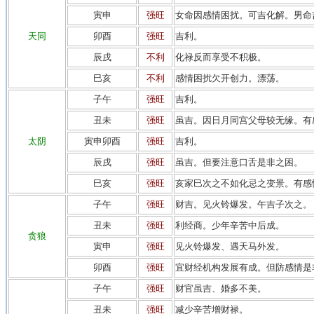
寅申
强旺
女命因感情困扰。可吉化解。男命
天同
卯酉
强旺
吉利。
辰戌
不利
化禄反而享受不积极。
巳亥
不利
感情困扰欠开创力。漂荡。
子午
强旺
吉利。
丑未
强旺
虽吉。因日月同宫父母较无缘。有
太阴
寅申卯酉
强旺
吉利。
辰戌
强旺
虽吉。但要注意口舌是非之困。
巳亥
强旺
亥家巳次之不如化忌之变景。有感
子午
强旺
财吉。见火铃爆发。午吉子次之。
丑未
强旺
利经商。少年辛苦中后成。
贪狼
寅申
强旺
见火铃爆发、遇天马外发。
卯酉
强旺
宜财经机构发展有成。但防感情是
子午
强旺
财官虽吉、婚多不美。
丑未
强旺
减少辛苦增财禄。