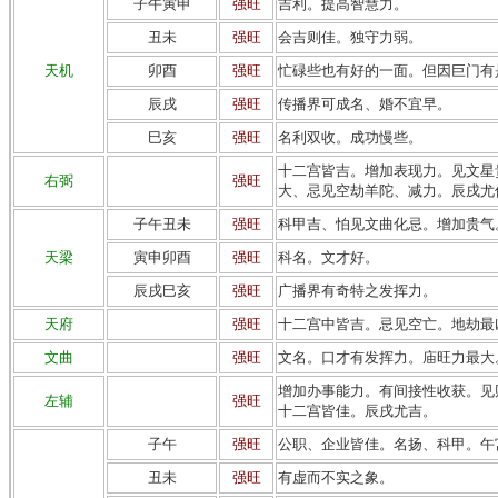
子午寅申
强旺
吉利。提高智慧力。
丑未
强旺
会吉则佳。独守力弱。
天机
卯酉
强旺
忙碌些也有好的一面。但因巨门有
辰戌
强旺
传播界可成名、婚不宜早。
巳亥
强旺
名利双收。成功慢些。
十二宫皆吉。增加表现力。见文星
右弼
强旺
大、忌见空劫羊陀、减力。辰戌尤
子午丑未
强旺
科甲吉、怕见文曲化忌。增加贵气
天梁
寅申卯酉
强旺
科名。文才好。
辰戌巳亥
强旺
广播界有奇特之发挥力。
天府
强旺
十二宫中皆吉。忌见空亡。地劫最
文曲
强旺
文名。口才有发挥力。庙旺力最大
增加办事能力。有间接性收获。见
左辅
强旺
十二宫皆佳。辰戌尤吉。
子午
强旺
公职、企业皆佳。名扬、科甲。午
丑未
强旺
有虚而不实之象。