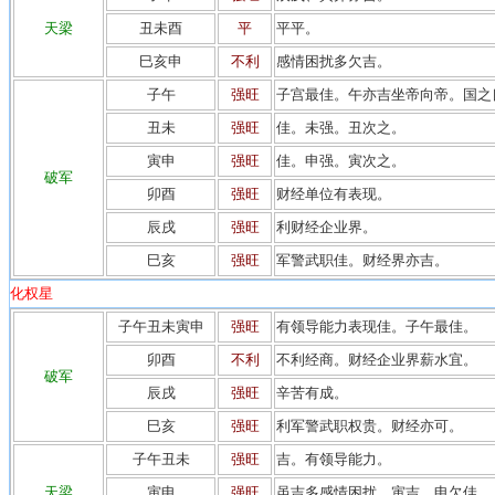
天梁
丑未酉
平
平平。
巳亥申
不利
感情困扰多欠吉。
子午
强旺
子宫最佳。午亦吉坐帝向帝。国之
丑未
强旺
佳。未强。丑次之。
寅申
强旺
佳。申强。寅次之。
破军
卯酉
强旺
财经单位有表现。
辰戌
强旺
利财经企业界。
巳亥
强旺
军警武职佳。财经界亦吉。
化权星
子午丑未寅申
强旺
有领导能力表现佳。子午最佳。
卯酉
不利
不利经商。财经企业界薪水宜。
破军
辰戌
强旺
辛苦有成。
巳亥
强旺
利军警武职权贵。财经亦可。
子午丑未
强旺
吉。有领导能力。
天梁
寅申
强旺
虽吉多感情困扰。寅吉。申欠佳。