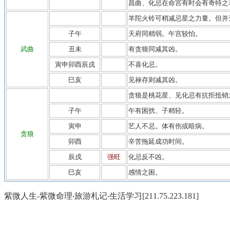
昌曲、化忌在命宫有时会有奇特之
羊陀火铃可稍减忌星之力量。但并
子午
天府同稍弱。午宫较怕。
武曲
丑未
有贪狼同减其凶。
寅申卯酉辰戌
不喜化忌。
巳亥
见禄存则减其凶。
贪狼是桃花星、见化忌有抗拒抵销
子午
午有困扰、子稍轻。
寅申
艺人不忌。体有伤或暗病。
贪狼
卯酉
辛苦拖延成功时间。
辰戌
强旺
化忌反不凶。
巳亥
感情之困。
紫微人生-紫微命理‧旅游札记‧生活学习[211.75.223.181]