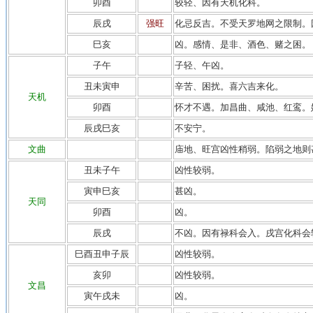
卯酉
较轻、因有天机化科。
辰戌
强旺
化忌反吉。不受天罗地网之限制。
巳亥
凶。感情、是非、酒色、赌之困。
子午
子轻、午凶。
丑未寅申
辛苦、困扰。喜六吉来化。
天机
卯酉
怀才不遇。加昌曲、咸池、红鸾。
辰戌巳亥
不安宁。
文曲
庙地、旺宫凶性稍弱。陷弱之地则
丑未子午
凶性较弱。
寅申巳亥
甚凶。
天同
卯酉
凶。
辰戌
不凶。因有禄科会入。戌宫化科会
巳酉丑申子辰
凶性较弱。
亥卯
凶性较弱。
文昌
寅午戌未
凶。