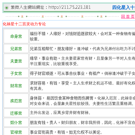
四化星入十
回 首 页
化禄星十二宫灵动力专论
福份不错，人缘好，对钱财追逐欲较大
，
会对某一种食物有
命身宫
较重。
兄弟宫
兄弟互相帮忙，朋友缘好。
逢冲破
，
代表为兄弟付出吃力不
缘早，事业有助。
主夫妻星家世有财
，
且显像另一半对人生
夫妻宫
半注重现实，比较重视享受。
子女宫
得子财官顺遂，可从事合伙事业，有祖产。
倘禄逢冲破于子
求财容易，有钱，享受。
主人生求财之机运不错。最好有化
财帛宫
有其表。
身体弱， 易因饮食某种食物而伤脾胃
。
化禄入厄宫，此禄非
疾厄宫
对女命来说，会显象夫星性欲较强。夫妻性生活繁且重格调
主外出发达，应离乡背井财有财禄。
迁移宫
奴仆宫
朋友有钱
。贵人。
财归朋友，财非我所得，因此，化禄不宜
官禄宫
事业官衔高贵，有钱。如无化权不以美论
。