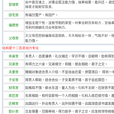
命中最宜逢之，
对事业投注能力强
，做事稳重
，能升迁。 疏
官禄宫
禄星才能财官双美。
田宅宫
有福分置产，有田产。
增加主观个性，没有节制的享受。
对事业财宫有助力，宜做
福德宫
否则对婚姻生活会有影响力。
主父母思想较偏激或是固执，天天相处在一块，气氛不好
，
父母宫
能力强。
化科星十二宫灵动力专论
命身宫
多贵人，态度谦恭，礼仪端庄，学识不错，且聪明，如有得
兄弟宫
有得力之六亲，兄弟缘分，和睦，朋友相助，君子之交。
夫妻宫
婚姻对象适合贵人介绍，不宜自由恋爱，贤慧清白， 得另一
子女宫
得贵人帮助，适合合伙，子女素质不错，孩子会庇荫您。
财帛宫
如格局不强，薪水生涯，量入为出。化科不主财，在财宫不
疾厄宫
名医相助，有时会影响一个人的相貌。化科入疾厄很可惜，
迁移宫
出国远行，外出有贵人，出外际遇不错，出国深造读书谋发
奴仆宫
交友慎重，范围单纯，得力助手，君子之交。应发挥领导统