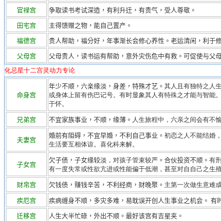
官禄宫
争取读书考试深造，有利升迁，有贵气，受人尊敬。
田宅宫
主得馈赠之物，能自己置产。
福德宫
贵人帮助，福分好，年事渐长会修心养性。老运清闲，利于
父母宫
父母贵人，读书运有帮助，意外灾伤危中有救。可促使与父
化忌星十二宫灵动力专论
年少不顺，六亲缘淡，身差，特殊才艺。
其人且有独特之人
命身宫
或身体上留有伤巴记号。有时显象其人有特殊之才能与智能
于怀。
兄弟宫
不宜家族事业，不顺，缘薄。
人生旅程中，六亲之间会有不
婚前有阻碍，不宜早婚，不利自己事业。
初恋之人不能结婚
夫妻宫
生活要互相体谅。喜化科来解。
欠子债，子女缘较淡
，对孩子管束较严
。合
伙投资不顺。
有
子女宫
有一度失常或性欲亢进或性能偏于低潮，甚至对自自己之生
财帛宫
欠钱债，赚钱辛苦，不利经商，财晚聚。
主第一次做生意难
疾厄宫
疾病缠身不顺，多灾多难，易耽误开创人生事业之机会。 有
迁移宫
人生大半忙碌，外出不顺。最好该宫有吉星夹。