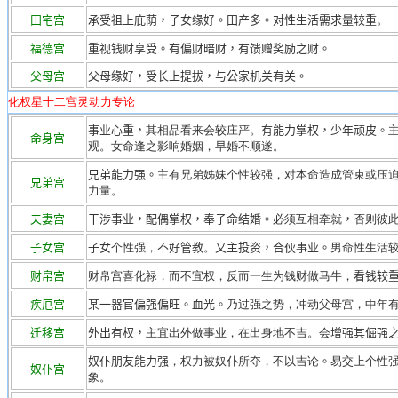
田宅宫
承受祖上庇荫，子女缘好。田产多。对性生活需求量较重
。
福德宫
重视钱财享受。有偏财暗财
，有馈赠奖励之财
。
父母宫
父母缘好，受长上提拔，与公家机关有关。
化权星十二宫灵动力专论
事业心重，
其相品看来会较庄严。
有能力掌权，少年顽皮。
命身宫
观。女命逢之影响婚姻，早婚不顺遂。
兄弟能力强。
主有兄弟姊妹个性较强，对本命造成管束或压
兄弟宫
力量。
夫妻宫
干涉事业，配偶掌权，奉子命结婚。
必须互相牵就
，
否则彼
子女宫
子女
个性强，
不好管教
。
又主投资，合伙事业。
男命性生活
财帛宫
财帛宫喜化禄，而不宜权，反而一生为钱财做马牛，
看钱较
疾厄宫
某一器官偏强偏旺。血光。
乃过强之势，冲动父母宫，中年
迁移宫
外出有权，
主宜出外做事业，在出身地不吉。会
增强其倔强
奴
仆朋友能力强
，权力被奴仆所夺，不以吉论
。
易交上个性
奴仆宫
象。