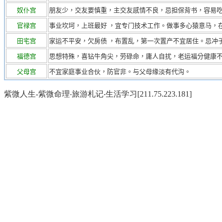
奴仆宫
朋友少，交友要慎重，主交友感情不良，忌担保背书，容易
官禄宫
事业坎坷，上班最好 ，宜专门技术工作。做事多心猿意马，
田宅宫
家运不平安，欠房债 ，布置乱，第一次置产不宜居住。忌冲
福德宫
思想特殊，喜钻牛角尖，劳碌命，庸人自扰，老运福分健康
父母宫
不宜家庭事业合伙，防官非。与父母缘淡有代沟。
紫微人生-紫微命理‧旅游札记‧生活学习[211.75.223.181]